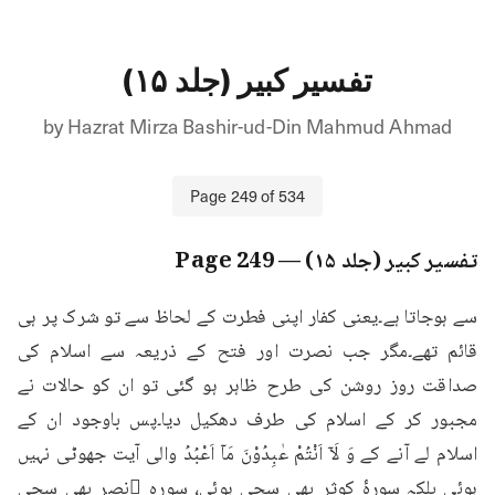
تفسیر کبیر (جلد ۱۵)
by
Hazrat Mirza Bashir-ud-Din Mahmud Ahmad
Page
249
of
534
تفسیر کبیر (جلد ۱۵)
— Page
249
سے ہوجاتا ہے۔یعنی کفار اپنی فطرت کے لحاظ سے تو شرک پر ہی 
قائم تھے۔مگر جب نصرت اور فتح کے ذریعہ سے اسلام کی 
صداقت روز روشن کی طرح ظاہر ہو گئی تو ان کو حالات نے 
مجبور کر کے اسلام کی طرف دھکیل دیا۔پس باوجود ان کے 
اسلام لے آنے کے وَ لَاۤ اَنْتُمْ عٰبِدُوْنَ مَاۤ اَعْبُدُ والی آیت جھوٹی نہیں 
ہوئی بلکہ سورۂ کوثر بھی سچی ہوئی، سورہ ٔنصر بھی سچی 