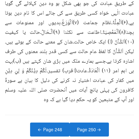
کے طریق عبادت کی جو بھی شکل ہو وہ دین کہلائے گی گویا 
عبادت الٰہی خواہ کسی طریق سے کی جائے اس کا نام دین ہوتا 
ہے۔(۶)اَلْمِلَّۃُ۔نظام جماعت (۷)اَلْوَرَعُ۔بدیوں اور ممنوعات سے 
بچنا(۸)اَلْمَعْصِیَۃُ۔اطاعت سے نکلنا (۹)اَلْـحَالُ۔حالت یا کیفیت 
(۱۰)اَلشَّاْنُ (ا) ایک خاص حالت۔شان کے معنے حالت کے ہوتے ہیں۔
لیکن اَلشَّاْنُ کا لفظ عام حالت سے کسی قدر بلند معنوں کی طرف 
اشارہ کرتا ہے۔جسے ہمارے ملک میں بڑی شان کہتے ہیں (ب)بہت 
ہی اہم امر (۱۱) اَلْعَادَۃُ۔عادت(اقرب) تفسیر۔لَكُمْ دِيْنُكُمْ وَ لِيَ دِيْنِ 
میں کفار کی عبادت اختیار نہ کرنے کی دلیل کا بیان ہے سورۂ 
کافرون کی پہلی پانچ آیات میں آنحضرت صلی اللہ علیہ وسلم 
اور آپ کے متبعین کو یہ حکم دیا گیا ہے کہ وہ
← Page
248
Page
250
→