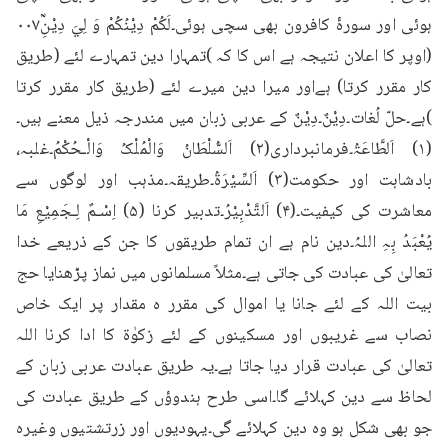
ہوئی اور سورۂ کافرون بھی سچی ہوئی۔لَكُمْ دِيْنُكُمْ وَ لِيَ دِيْنِؒ۰۰۷ 
(اوپر کا اعلان نتیجہ ہے اس کا کہ )تمہارا دین تمہارے لئے (طریق 
کار مقرر کرتا) ہےاور میرا دین میرے لئے (طریق کار مقرر کرتا 
)ہے۔حلّ لُغات۔دِیْنٌ۔دِیْنٌ کے عربی زبان میں مندرجہ ذیل معنے ہیں۔
(۱) اَلطَّاعَۃُ۔فرمانبرداری(۲) اَلسُّلْطَانُ وَالْمُلْکُ وَالْـحُکْمُ۔غلبہ، 
بادشاہت اور حکومت(۳) اَلسِّیْرَۃُ۔طریقہ۔مذہب اور لوگوں سے 
معاشرت کی کیفیت۔(۴) اَلتَّدْبِیْرُ۔تدبیر کرنا (۵) اِسْـمٌ لِـجَمِیْعِ مَا 
یُعْبَدُ بِہِ اللہُ۔دین نام ہے ان تمام طریقوں کا جن کے ذریعے خدا 
تعالیٰ کی عبادت کی جاتی ہے۔مثلاً مسلمانوں میں نماز پڑھنایا حج 
بیت اللہ کے لئے جانا یا اموال کی مقرر ہ مقدار پر ایک خاص 
نصاب سے غریبوں اور مسکینوں کے لئے زکوٰۃ کا ادا کرنا اللہ 
تعالیٰ کی عبادت قرار دیا جاتا ہے۔یہ طریق عبادت عربی زبان کے 
لحاظ سے دین کہلائے گا۔اسی طرح ہندوؤں کے طریق عبادت کی 
جو بھی شکل ہو وہ دین کہلائے گی۔یہودیوں اور زرتشتیوں وغیرہ 