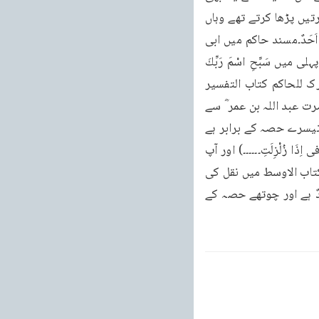
معلوم ہوتا ہے کہ رسول کریم صلی اللہ علیہ وسلم جہاں کثرت سے فجر کی نماز میں لمبی سورتیں پڑھا کرتے تھے وہاں 
کبھی کبھی چھوٹی چھوٹی سورتیں بھی پڑھ لیا کرتے تھے۔جیسے سورۃ کافرون اور قُلْ هُوَ اللّٰهُ اَحَدٌ۔مسند حاکم میں ابی 
ابن کعبؓسے روایت ہے کہ رسول کریم صلی اللہ علیہ وسلم اکثر وتر کی تین رکعتوں میں سے پہلی میں سَبِّحِ اسْمَ رَبِّكَ 
الْاَعْلَى دوسری میں قُلْ يٰۤاَيُّهَا الْكٰفِرُوْنَ اور تیسری میں قُلْ هُوَ اللّٰهُ اَحَدٌ پڑھا کرتے تھے (المستدرک للحاکم کتاب التفسیر 
تفسیر سورۃ سَبِّحِ اسْمَ رَبِّكَ الْاَعْلَى ) سورۃ کافرون قرآن مجید کے چوتھے حصے کے برابر ہے حضرت عبد اللہ بن عمر ؓ سے 
روایت ہے کہ رسول کریم صلی اللہ علیہ وسلم فرمایا کرتے تھے قُلْ هُوَ اللّٰهُ اَحَدٌ قرآن شریف کے تیسرے حصہ کے برابر ہے 
اور قُلْ يٰۤاَيُّهَا الْكٰفِرُوْنَ قرآن کے چوتھے حصہ کے برابر ہے(ترمذی ابواب فضائل القراٰن باب ماجاء فی اِذَا زُلْزِلَتِ۔۔۔۔۔۔) اور آپ 
کئی دفعہ صبح کی دو رکعتوں میں یہ دو سورتیں پڑھا کرتے تھے۔(یہ روایت طبرانی نے اپنی کتاب الاوسط میں نقل کی 
ہے ) اس حدیث کا بھی یہ مطلب نہیں کہ قرآن کریم کے تیسرے حصہ کے برابر قُلْ هُوَ اللّٰهُ اَحَدٌ ہے اور چوتھے حصہ کے 