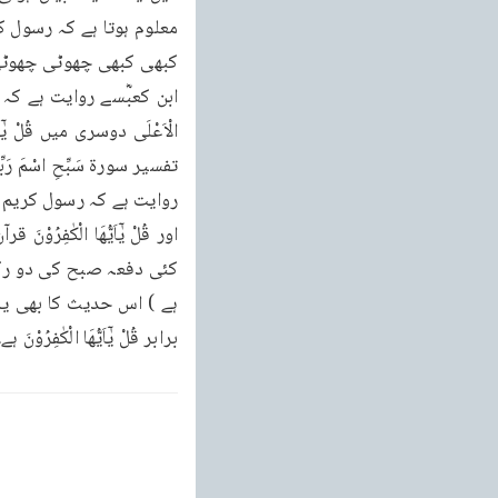
برابر قُلْ يٰۤاَيُّهَا الْكٰفِ