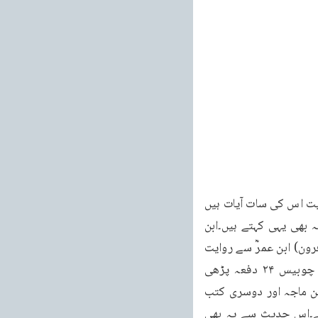
سُورۃُ الْکَافِرُوْنَ مَکِّیَّۃٌ سورۂ کافرون۔یہ سورۃ مکی ہے وَھِیَ سَبْعُ اٰیَاتٍ مَّعَ الْبَسْمَلَۃِ اور بسم اللہ سمیت اس کی سات آیات ہیں 
سورۃ کافر ون مکی سورۃ ہے ابن مسعودؓ کے نزدیک سورۃ کافرون مکی ہے اور حسن اور عکرمہ بھی یہی کہتے ہیں۔ابن 
عباس اور قتادہ اور ضحاک اور ابن زبیر کہتے ہیں کہ یہ مدنی ہے(فتح البیان تعارف سورۃ الکافرون) ابن عمرؓ سے روایت 
ہے کہ یہ سورۃ رسول کریم صلی اللہ علیہ وسلم نے فجر کی نماز اور مغرب کی نماز میں چوبیس ۲۴ دفعہ پڑھی 
ہے(مسند احـمد بن حنبل مسند عبد اللہ بن عـمر رضی اللہ عنہ)۔مسند احمد، ترمذی، نسائی، ابن ماجہ اور دوسری کتب 
میں یہ حدیث بیان ہوئی ہے۔میرے نزدیک چوبیس سے مراد چوبیس نہیں بلکہ کثرت مراد ہے۔اس حدیث سے یہ بھی 