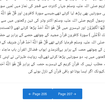
رُوْنَ ہے۔کیونکہ اگر ایسا ہوتا تو باقی قرآن کے نازل ہونے کی
← Page
205
Page
207
→