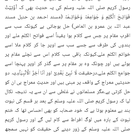
رسول کریم صلی اللہ علیہ وسلم کی یہ حدیث بھی کہ اُوْتِیْتُ 
فَوَاتِـحَ الْکَلِمِ وَ جَوَامِعَہٗ وَخَوَاتِـمَہٗ (مسند احـمد بن حنبل مسند 
عبد اللہ بن عمرو بن العاص) حل ہوجاتی ہے کیونکہ سب سے 
اقرب مقام پر جس سے کلام ہوا یقیناً اسے فواتح الکلم ملے اور 
بندوں کی طرف سے جسے سب سے اوپر جا کر کلام ملا اسے 
خواتم الکلم ملے۔کیونکہ باقی سب کلام اس سے نچلے مقام پر 
ہوئے ہیں اور چونکہ وہ ہر مقام پر سے گذر کر اوپر پہنچا اسے 
جوامع الکلم ملے۔درحقیقت لَا نَبِیَّ بَعْدِیْ اور اَنَا اٰخِرُ الْاَنْبِیَآءِ۔یہ دو 
حدیثیں معراج کے واقعہ پر مبنی ہیں اور حدیثِ معراج ہی ان کو 
حل کرتی ہے۔مگر مسلمانوں نے غلطی سے ان سے یہ نتیجہ نکال 
لیا کہ رسول کریم صلی اللہ علیہ وسلم کے بعد ہر قسم کی نبوت 
بند ہے معلوم ہوتا ہے کہ خود صحابہ کو بھی احساس تھا کہ ختم 
نبوت کے بارہ میں لوگ افراط سے کام لیں گے اور رسول کریم 
صلی اللہ علیہ وسلم کے زور دینے کی حقیقت کو نہیں سمجھ 