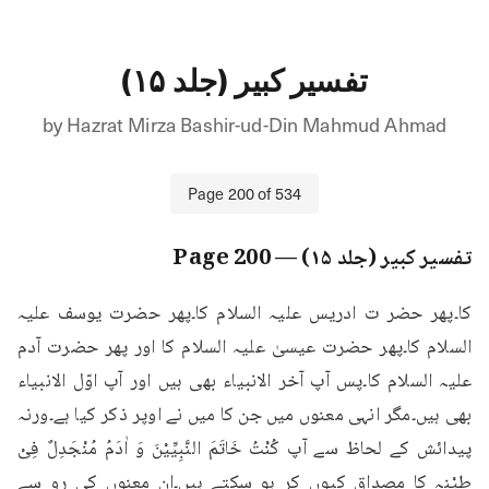
تفسیر کبیر (جلد ۱۵)
by
Hazrat Mirza Bashir-ud-Din Mahmud Ahmad
Page
200
of
534
تفسیر کبیر (جلد ۱۵)
— Page
200
کا۔پھر حضر ت ادریس علیہ السلام کا۔پھر حضرت یوسف علیہ 
السلام کا۔پھر حضرت عیسیٰ علیہ السلام کا اور پھر حضرت آدم 
علیہ السلام کا۔پس آپ آخر الانبیاء بھی ہیں اور آپ اوّل الانبیاء 
بھی ہیں۔مگر انہی معنوں میں جن کا میں نے اوپر ذکر کیا ہے۔ورنہ 
پیدائش کے لحاظ سے آپ کُنْتُ خَاتَمَ النَّبِیِّیْنَ وَ اٰدَمُ مُنْجَدِلٌ فِیْ 
طِیْنِہ کا مصداق کیوں کر ہو سکتے ہیں۔ان معنوں کی رو سے 