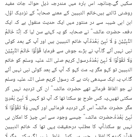
سکیں گے۔چنانچہ اس بارہ میں مندرجہ ذیل حوالہ جات مفید 
روشنی ڈالتے ہیں۔خاتم النبیین کے معنے صحابہؓ کے نزدیک اوّل۔
ابن ابی شیبہ سے در منثور میں ایک حدیث منقول ہے کہ ایک 
دفعہ حضرت عائشہ ؓ نے صحابہ کو یہ کہتے سن لیا کہ اِنَّہُ خَاتَمُ 
النَّبِیِّیْنَ وَ لَا نَبِیَّ بَعْدَہٗ۔آپ خاتم النبیین ہیں اور آپ کے بعد کوئی 
نبی نہیں آئے گا۔آپ نے بڑے جوش سے فرمایا قُوْلُوْا خَاتَمَ النَّبِیِّیّنَ 
وَلَا تَقُوْلُوْا لَا نَبِیَّ بَعْدَہٗ۔رسول کریم صلی اللہ علیہ وسلم کو خاتم 
النبیین تو کہو مگر یہ مت کہو کہ آپ کے بعد کوئی نبی نہیں آئے 
گا۔اب یہ ایک سیدھی بات ہے کہ رسول کریم صلی اللہ علیہ وسلم 
نے جو الفاظ فرمائے تھے حضرت عائشہ ؓ ان کی تردید نہیں کر 
سکتی تھیں۔یہ کس طرح ہو سکتا تھا کہ آپ تو کہیں لَا نَبِیَّ بَعْدِیْ 
مگر حضرت عائشہؓ اس کی تردید فرمائیں اور کہیں وَلَا تَقُوْلُوْا لَا 
نَبِیَّ بَعْدَہٗ۔حضرت عائشہ ؓ جیسے وجود سے اس چیز کا امکان ہی 
نہیں ہو سکتا۔آپ کا مطلب درحقیقت یہی تھا کہ خاتم النبیین 
قرآن کریم کا لفظ ہے جس سے کوئی غلطی نہیں لگ سکتی۔مگر لَا 