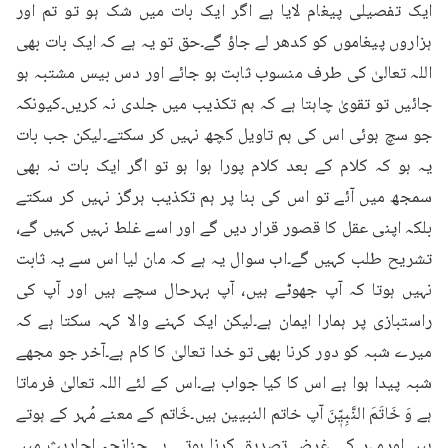
ایک تفصیلی پیغام لایا ہے اگر ایک بات میں شک ہو تو تم اور 
ہزاروں پیغاموں کو کدھر لے جاؤ گے۔حق تو یہ ہے کہ ایک بات بھی 
اللہ تعالیٰ کی طرف منسوب ثابت ہو جائے اور دس بیس مشتبہ ہو 
جائیں تو تقویٰ چاہتا ہے کہ ہم تکذیب میں جلدی نہ کریں۔کیونکہ 
جو سچ ہوئی اس کی ہم تاویل کچھ نہیں کر سکتے۔لیکن جب بات 
یہ ہو کہ کلام کے بعد کلام پورا ہوا ہو تو اگر ایک بات نہ بھی 
سمجھ میں آئے تو اس کی بنا پر ہم تکذیب ہرگز نہیں کر سکتے 
بلکہ اپنی عقل کا قصور قرار دیں گے اور اسے غلط نہیں کہیں گے، 
تشریح طلب کہیں گے۔اب سوال یہ ہے کہ مان لیا اس سے یہ ثابت 
نہیں ہوتا کہ آپ جھوٹے ہیں، آپ بہرحال سچے ہیں اور آپ کی 
راستبازی پر ہمارا ایمان ہے۔لیکن ایک کہنے والا کہہ سکتا ہے کہ 
میرے شبہ کو دور کرنا بھی تو خدا تعالیٰ کا کام ہے۔آخر جو مجھے 
شبہ پیدا ہوا ہے اس کا کیا جواب ہے۔اس کے لئے اللہ تعالیٰ فرماتا 
ہے وَ خَاتَمَ النَّبِيّٖنَ آپ خاتم النبیین ہیں۔خَاتم کے معنے مُہر کے ہوتے 
ہیں اورمہر کی غرض تصدیق کرنا ہوتی ہے۔چنانچہ احادیث میں 