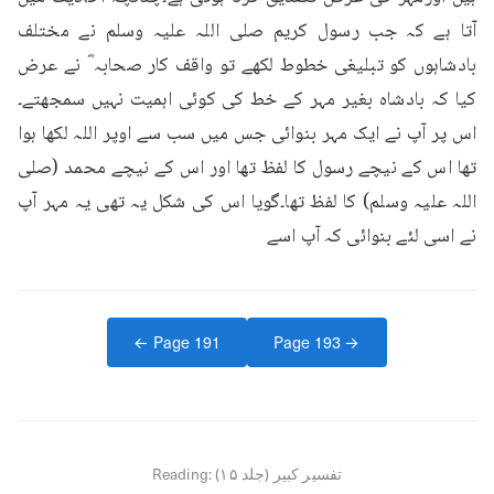
آتا ہے کہ جب رسول کریم صلی اللہ علیہ وسلم نے مختلف 
بادشاہوں کو تبلیغی خطوط لکھے تو واقف کار صحابہ ؓ نے عرض 
کیا کہ بادشاہ بغیر مہر کے خط کی کوئی اہمیت نہیں سمجھتے۔
اس پر آپ نے ایک مہر بنوائی جس میں سب سے اوپر اللہ لکھا ہوا 
تھا اس کے نیچے رسول کا لفظ تھا اور اس کے نیچے محمد (صلی 
اللہ علیہ وسلم) کا لفظ تھا۔گویا اس کی شکل یہ تھی یہ مہر آپ 
نے اسی لئے بنوائی کہ آپ اسے
← Page
191
Page
193
→
تفسیر کبیر (جلد ۱۵)
Reading: