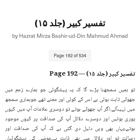
تفسیر کبیر (جلد ۱۵)
by
Hazrat Mirza Bashir-ud-Din Mahmud Ahmad
Page
192
of
534
تفسیر کبیر (جلد ۱۵)
— Page
192
تو ہمیں سمجھنا پڑے گا کہ یہ پیشگوئی جو ہمارے زعم میں 
جھوٹی ثابت ہوئی ہے اس کے کوئی اور معنے تھے جوہماری سمجھ 
میں نہیںآئے۔اگر آپ جھوٹے ہوتے تو دوسری علامات آپ میں کیوں 
پوری ہوتیں اور دوسرے دلائل آپ کی صداقت پر کیوں موجود 
ہوتے۔یہاں بھی وہی دلیل دی گئی ہے کہ آپ کی صداقت اور 
رسالت تو اور دلائل سے بھی ثابت ہے۔موسٰی کی پیشگوئیاں 