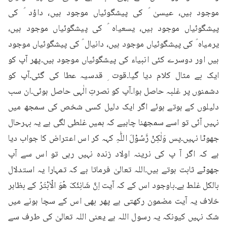
موجود ہیں، عیسیٰ ؑ کی پیشگوئیاں موجود ہیں، داؤد ؑ کی 
پیشگوئیاں موجود ہیں، یسعیاہ ؑ کی پیشگوئیاں موجود ہیں، 
یرمیاہ ؑ کی پیشگوئیاں موجود ہیں، دانیال ؑ کی پیشگوئیاں موجود 
ہیں اور دوسرے کئی انبیاء کی پیشگوئیاں موجود ہیں۔پھر آپ کو 
ایک بے مثال کلام دیا گیا۔قوت ِ قدسیہ عطا کی گئی۔آپ کو 
دشمنوں پر غلبہ حاصل ہوا۔آپ کو نصرتِ الٰہی حاصل ہوئی۔ان سب 
دلیلوں کے ہوتے ہوئے اگر ایک دلیل کسی شخص کی سمجھ میں 
نہیں آئی تو اسے سمجھنا چاہیے کہ ہمیں غلطی لگی ہے یہ بہرحال 
جھوٹا نہیں۔پس وَلٰکِنْ رَّسُوْلَ اللّٰہِ کہہ کر اس اعتراض کا جواب دیا 
ہے کہ اگر آ پ کی نرینہ اولاد زندہ نہیں رہی تو اس سے آپ 
جھوٹے ثابت ہوتے ہیں۔اللہ تعالیٰ فرماتا ہے کہ تمہارا یہ استدلال 
بالکل غلط ہے۔باوجود اس کے کہ آیت اِنَّ شَانِئَکَ ھُوَ الْاَبْتَرُ کے بظاہر 
خلاف یہ آیت مضمون رکھتی ہے پھر بھی اس کے سچا ہونے میں 
شک نہیں کیونکہ یہ رسول اللہ ہے یعنی اللہ تعالیٰ کی طرف سے 