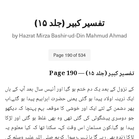
تفسیر کبیر (جلد ۱۵)
by
Hazrat Mirza Bashir-ud-Din Mahmud Ahmad
Page
190
of
534
تفسیر کبیر (جلد ۱۵)
— Page
190
کے نزول کے بعد یک دم ختم ہو گیا اور اُنیس سال بعد آپ کے ہاں 
ایک نرینہ اولاد پیدا ہو گئی یعنی حضرت ابراہیم پیدا ہو گئے۔اب 
پھر دشمن کے لئے ایک اور خوشی کا موقعہ بہم پہنچا کہ دیکھو 
جو دوسری پیشگوئی کی گئی تھی وہ بھی غلط ہو گئی اور لڑکا 
پیدا ہو گیا۔کون مسلمان اس وقت کہہ سکتا تھا کہ کیا معلوم یہ 
لڑکا زندہ بھی رہے گا یا نہیں۔رسول کریم صلی اللہ علیہ وسلم کی 