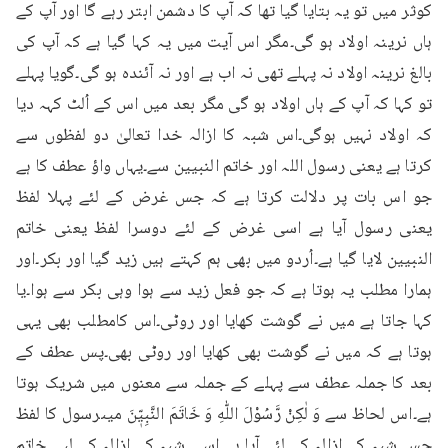
کوثر میں تو یہ بتایا گیا تھا کہ آپ کا دشمن ابتر رہے گا اور آپ کے 
ہاں نرینہ اولاد ہو گی۔مگر اس آیت میں یہ کہا گیا ہے کہ آپ کی 
بالغ نرینہ اولاد نہ پہلے تھی نہ اب ہے اور نہ آئندہ ہو گی۔گویا پہلے 
تو کہا کہ آپ کے ہاں اولاد ہو گی مگر بعد میں اس کے اُلٹ کہہ دیا 
کہ اولاد نہیں ہوگی۔اس شبہ کا ازالہ خدا تعالیٰ دو لفظوں سے 
کرتا ہے یعنی رسول اللہ اور خاتم النبیین سے۔یہاں واؤ عطف کا ہے 
جو اس بات پر دلالت کرتا ہے کہ جس غرض کے لئے پہلا لفظ 
یعنی رسول آیا ہے اسی غرض کے لئے دوسرا لفظ یعنی خاتم 
النبیین لایا گیا ہے۔اُردو میں بھی ہم کہتے ہیں زید گیا اور بکر۔اور 
ہمارا مطلب یہ ہوتا ہے کہ جو فعل زید سے ہوا وہی بکر سے ہوا۔یا 
کہا جاتا ہے میں نے گوشت کھایا اور روٹی۔اس کامطلب بھی یہی 
ہوتا ہے کہ میں نے گوشت بھی کھایا اور روٹی بھی۔پس عطف کے 
بعد کا جملہ عطف سے پہلے کے جملہ سے معنوں میں شریک ہوتا 
ہے۔اس لحاظ سے وَ لٰكِنْ رَّسُوْلَ اللّٰهِ وَ خَاتَمَ النَّبِيّٖنَ میںرسول کا لفظ 
جس شبہ کے ازالہ کے لئے آیا ہے اسی شبہ کے ازالہ کے لیے خاتم 