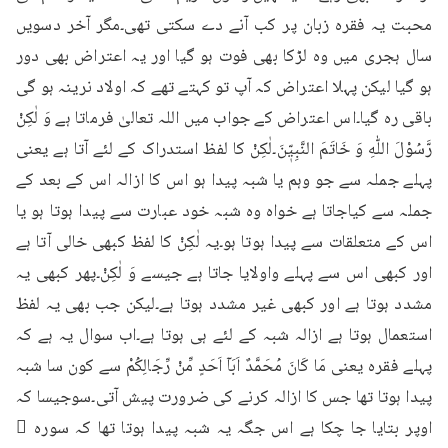
محبت یہ فقرہ زبان پر کب آنے دے سکتی تھی۔مگر آخر دسویں 
سال ہجری میں وہ لڑکا بھی فوت ہو گیا اور یہ اعتراض بھی دور 
ہو گیا لیکن پہلا اعتراض کہ آپ تو کہتے تھے کہ اولاد نرینہ ہو گی 
باقی رہ گیا۔اس اعتراض کے جواب میں اللہ تعالیٰ فرماتا ہے وَ لٰكِنْ 
رَّسُوْلَ اللّٰهِ وَ خَاتَمَ النَّبِيّٖنَ۔لٰكِنْ کا لفظ استدراک کے لئے آتا ہے یعنی 
پہلے جملہ سے جو وہم یا شبہ پیدا ہو اس کا ازالہ اس کے بعد کے 
جملہ سے کیاجاتا ہے خواہ وہ شبہ خود عبارت سے پیدا ہوتا ہو یا 
اس کے متعلقات سے پیدا ہوتا ہو۔یہ لٰكِنْ کا لفظ کبھی خالی آتا ہے 
اور کبھی اس سے پہلے واولایا جاتا ہے جیسے وَ لٰكِنْ۔پھر کبھی یہ 
مشدد ہوتا ہے اور کبھی غیر مشدد ہوتا ہے۔لیکن جب بھی یہ لفظ 
استعمال ہوتا ہے ازالہ شبہ کے لئے ہی ہوتا ہے۔اب سوال یہ ہے کہ 
پہلے فقرہ یعنی مَا كَانَ مُحَمَّدٌ اَبَاۤ اَحَدٍ مِّنْ رِّجَالِكُمْ سے کون سا شبہ 
پیدا ہوتا تھا جس کا ازالہ کرنے کی ضرورت پیش آتی۔سوجیسا کہ 
اوپر بتایا جا چکا ہے اس جگہ یہ شبہ پیدا ہوتا تھا کہ سورہ ٔ 