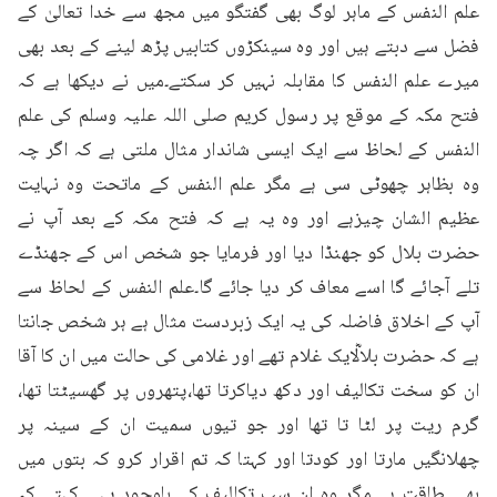
علم النفس کے ماہر لوگ بھی گفتگو میں مجھ سے خدا تعالیٰ کے 
فضل سے دبتے ہیں اور وہ سینکڑوں کتابیں پڑھ لینے کے بعد بھی 
میرے علم النفس کا مقابلہ نہیں کر سکتے۔میں نے دیکھا ہے کہ 
فتح مکہ کے موقع پر رسول کریم صلی اللہ علیہ وسلم کی علم 
النفس کے لحاظ سے ایک ایسی شاندار مثال ملتی ہے کہ اگر چہ 
وہ بظاہر چھوٹی سی ہے مگر علم النفس کے ماتحت وہ نہایت 
عظیم الشان چیزہے اور وہ یہ ہے کہ فتح مکہ کے بعد آپ نے 
حضرت بلال کو جھنڈا دیا اور فرمایا جو شخص اس کے جھنڈے 
تلے آجائے گا اسے معاف کر دیا جائے گا۔علم النفس کے لحاظ سے 
آپ کے اخلاق فاضلہ کی یہ ایک زبردست مثال ہے ہر شخص جانتا 
ہے کہ حضرت بلالؓایک غلام تھے اور غلامی کی حالت میں ان کا آقا 
ان کو سخت تکالیف اور دکھ دیاکرتا تھا،پتھروں پر گھسیٹتا تھا، 
گرم ریت پر لٹا تا تھا اور جو تیوں سمیت ان کے سینہ پر 
چھلانگیں مارتا اور کودتا اور کہتا کہ تم اقرار کرو کہ بتوں میں 
بھی طاقت ہے مگر وہ ان سب تکالیف کے باوجود یہی کہتے کہ 