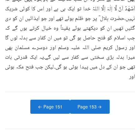
اَسْھَدُ اَنْ لَّا اِلٰہَ اِلَّا اللہُ خدا تو ایک ہی ہے اور اس کا کوئی شریک 
نہیں۔حضرت بلال ؓ پر جو ظلم ہوئے تھے اور جو ایذائیں ان کو دی 
گئیں تھیں ان کو دیکھتے ہوئے یقیناً وہ خیال کرتے ہوں گے کہ 
جب اسلام کو فتح حاصل ہو گی تو میں ان کفار سے بدلہ لوں گا 
اور رسول کریم صلی اللہ علیہ وسلم اور دوسرے مسلمان بھی 
میرا بدلہ بڑی سختی سے کفار سے لیں گے۔یہ ایک قدرتی بات 
تھی جو ان کے دل میں پیدا ہوئی ہو گی۔لیکن جب فتح مکہ ہوئی 
اور
← Page
151
Page
153
→