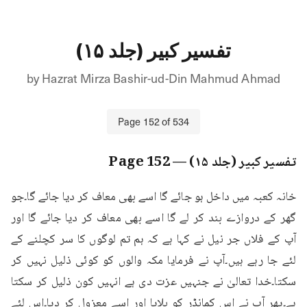
تفسیر کبیر (جلد ۱۵)
by
Hazrat Mirza Bashir-ud-Din Mahmud Ahmad
Page
152
of
534
تفسیر کبیر (جلد ۱۵)
— Page
152
خانہ کعبہ میں داخل ہو جائے گا اسے بھی معاف کر دیا جائے گا۔جو 
گھر کے دروازے بند کر لے گا اسے بھی معاف کر دیا جائے گا اور 
آپ کے فلاں جر نیل نے کہا ہے کہ ہم تم لوگوں کا سر کچلنے کے 
لئے جا رہے ہیں۔آپ نے فرمایا مکہ والوں کو کوئی ذلیل نہیں کر 
سکتا۔خدا تعالیٰ نے جنہیں عزت دی ہے انہیں کون ذلیل کر سکتا 
ہے۔پھر آپ نے اس کمانڈر کو بلایا اور اسے معزول کر دیا۔اس لئے 