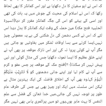
کہ اس نے ابو سفیان کا دل دکھایا ہے اور اس کمانڈر کا بھی لحاظ 
رکھا کہ اس نے اسلام کی محبت کے جوش میں یہ بات کی تھی 
اور اسی کے بیٹے کو اس کی جگہ کمانڈر مقرر کر دیا(السیرۃ 
الحلبیۃ فتح مکۃ) عین حملہ کے وقت ایک کمانڈر کا بدل دینا اس 
لئے کہ اس نے کسی دشمن کی دل شکنی کی ہے یہ معمولی چیز 
نہیں۔ایسا کرنے سے بسا اوقات لشکر میں بغاوتیں ہو جاتی ہیں 
مگر آپ نے کوئی پروا نہ کی اور اس نازک موقعہ پر بھی آپ نے 
اپنے خلق عظیم کا ایسا نمونہ دکھایا جس کی مثال کوئی اور نبی 
پیش نہیں کر سکتا۔(۲۰)فتح مکہ کے موقعہ پر جس عفو و کرم 
سے آپ نے کام لیا اور اپنے جانی دشمنوں کو لَا تَثْرِيْبَ عَلَيْكُمُ 
الْيَوْمَ کہا۔وہ بھی آپ کے اخلاق فاضلہ کی ایک بہترین مثال ہے 
لیکن اس سلسلہ میں ایک اور چیز بھی ہے جس کی طرف عام 
طور پر توجہ نہیں کی جاتی۔میں خدا تعالیٰ کے فضل سے علم 
النفس کا بہت ماہر ہوں۔یوں تو میں پرائمری پاس بھی نہیں مگر 