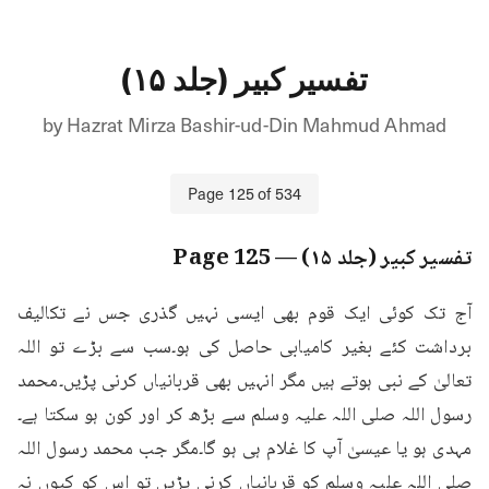
تفسیر کبیر (جلد ۱۵)
by
Hazrat Mirza Bashir-ud-Din Mahmud Ahmad
Page
125
of
534
تفسیر کبیر (جلد ۱۵)
— Page
125
آج تک کوئی ایک قوم بھی ایسی نہیں گذری جس نے تکالیف 
برداشت کئے بغیر کامیابی حاصل کی ہو۔سب سے بڑے تو اللہ 
تعالیٰ کے نبی ہوتے ہیں مگر انہیں بھی قربانیاں کرنی پڑیں۔محمد 
رسول اللہ صلی اللہ علیہ وسلم سے بڑھ کر اور کون ہو سکتا ہے۔
مہدی ہو یا عیسیٰ آپ کا غلام ہی ہو گا۔مگر جب محمد رسول اللہ 
صلی اللہ علیہ وسلم کو قربانیاں کرنی پڑیں تو اس کو کیوں نہ 