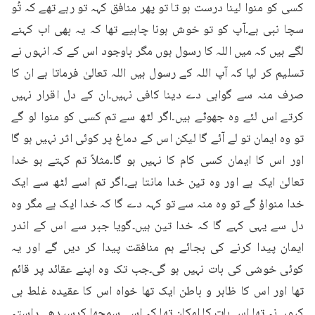
کسی کو منوا لینا درست ہو تا تو پھر منافق کہہ تو رہے تھے کہ تُو 
سچا نبی ہے۔آپ کو تو خوش ہونا چاہیے تھا کہ یہ بھی اب کہنے 
لگے ہیں کہ میں اللہ کا رسول ہوں مگر باوجود اس کے کہ انہوں نے 
تسلیم کر لیا کہ آپ اللہ کے رسول ہیں اللہ تعالیٰ فرماتا ہے ان کا 
صرف منہ سے گواہی دے دینا کافی نہیں۔ان کے دل اقرار نہیں 
کرتے اس لئے وہ جھوٹے ہیں۔اگر لٹھ سے تم کسی کو منوا لو گے 
تو وہ ایمان تو لے آئے گا لیکن اس کے دماغ پر کوئی اثر نہیں ہو گا 
اور اس کا ایمان کسی کام کا نہیں ہو گا۔مثلاً تم کہتے ہو خدا 
تعالیٰ ایک ہے اور وہ تین خدا مانتا ہے۔اگر تم اسے لٹھ سے ایک 
خدا منواؤ گے تو وہ منہ سے تو کہہ دے گا کہ خدا ایک ہے مگر وہ 
دل سے یہی کہے گا کہ خدا تین ہیں۔گویا جبر سے اس کے اندر 
ایمان پیدا کرنے کی بجائے ہم منافقت پیدا کر دیں گے اور یہ 
کوئی خوشی کی بات نہیں ہو گی۔جب تک وہ اپنے عقائد پر قائم 
تھا اور اس کا ظاہر و باطن ایک تھا خواہ اس کا عقیدہ غلط ہی 
کیوں نہ تھا اس بات کا امکان تھا کہ اسے سمجھا کرسیدھے راستہ 