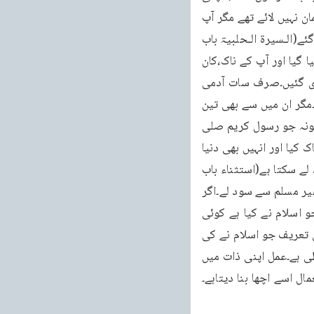
پیاری بیوی حضرت خدیجہؓ فاقوں کی وجہ سے وفات پا گئیں آپؐکے چچا ابو طالب جو اگر چہ ایمان نہیں لائے تھے مگر آپ 
نے رسول کریم صلی اللہ علیہ وسلم کی بہت خدمت کی تھی وہ بھی فاقوںکی وجہ سے فوت ہو گئے(الـسیرۃ الـحلبیۃ باب 
ذکر وفاۃ عـمہ ابی طالب و زوجتہ خدیـجۃ رضی اللہ عنہا)۔آپؐکے چچا حضرت حمزہؓ کو شہید کیا گیا اور آپ کے ناک،کان 
کاٹ دیئے گئے اور پیٹ پھاڑ کر جگر نکال لیا گیا۔اسی طرح آپؐکو اور بھی بہت سی تکلیفیں دی گئیں۔صرف سات آدمی 
ایسے تھے جن کے متعلق آپ نے حکم صادر فرمایا تھا کہ وہ جہاں کہیں ملیں ان کو مار ڈالا جائے۔مگر ان میں سے بھی تین 
کی معافیاں تاریخ سے ثابت ہیں اور بعض دوسروں کا قتل تاریخ سے ثابت نہیں ہو تا۔یہ پاک نمونہ جو رسول کریم صلی 
اللہ علیہ وسلم نے اپنی امت کے سامنے پیش کیا یہی وہ نمونہ تھا جس نے صحابہ کے دلوں کو پاک کیا اور انہیں بھی دنیا 
کا ہادی اور راہنما بنا دیا۔پھر یہودیت کہتی ہے کہ تو یہودی سے سود نہ لے غیر یہودی سے سود لے سکتا ہے(استثناء باب 
۲۳آیت ۱۹،۲۰) اسلام کہتا ہے کہ تو کسی سے بھی سود نہ لے۔نہ مسلم سے سود لے اور نہ کسی غیر مسلم سے سود لے۔اگر 
یہ بری چیز ہے تو پھر اپنوں اور غیروں کی تخصیص بالکل بے معنی بات ہے۔پس تزکیہ عمل جو اسلام نے کیا ہے کوئی 
دوسرا مذہب اس قسم کے تزکیہ کی مثال پیش نہیں کر سکتا۔پھر جذبات کا تزکیہ ہے۔اخلاق کی تعریف جو اسلام نے کی 
ہے وہ کسی اور مذہب نے نہیں کی۔اسلام نے یہ کہا ہے کہ بعض مخصوص اعمال کو برا کہنا غلطی ہے۔عمل اپنی ذات میں 
ال اسے اچھا بنا دیتاہے۔