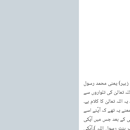
اِنَّ الرَّسُوْلَ لَسَیْفٌ یُسْتَضَاءُ بِہٖ مُھَنَّدٌ مِّنْ سُیُوْفِ اللہِ مَسْلُوْلٌ ( السیرۃ النبویۃ لابن ہشام امر کعب بن زہیر) یعنی محمد رسول 
اللہ صلی اللہ علیہ وسلم ایک ایسی تلوار ہیں جس سے روشنی حاصل کی جاتی ہے اور وہ تلوار اللہ تعالیٰ کی تلواروں سے 
اللہ تعالیٰ کا کلام ہے۔
اس پر رسول کریم صلی اللہ علیہ وسلم نے اپنی چادر اتار ی اور اس کے اوپر ڈال دی۔جس کے معنے یہ تھے کہ آپؐنے اسے 
معاف کر دیا۔اس پر صحابہ ؓ میں خوشی کی ایک لہر دوڑ گئی۔غرض اتنی خونریزی اور ایذاء دہی کے بعد جس میں آپؐکی 
ایک صاحبزادی حاملہ ہونے کی حالت میں فوت ہوگئیں(الاستیعاب فی معرفۃ الاصـحاب زینب بنت رسول اللہ )۔آپؐکی 