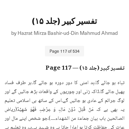
تفسیر کبیر (جلد ۱۵)
by
Hazrat Mirza Bashir-ud-Din Mahmud Ahmad
Page
117
of
534
تفسیر کبیر (جلد ۱۵)
— Page
117
تباہ ہو جائے گا۔بد امنی کا دور دورہ ہو جائے گا۔ہر طرف فساد 
پھیل جائے گا۔ڈاکہ زنی اور چوریوں کے واقعات بڑھ جائیں گے اور 
لوگ جرائم کے عادی ہو جائیں گے۔اس کے ساتھ ہی اسلامی تعلیم 
یہ بھی ہے کہ مَنْ قُتِلَ دُوْنَ مَالِہٖ وَ عِرْضِہٖ فَھُوَ شَھِیْدٌ(ریاض 
الصالحین باب بیان جماعۃ من الشھداء۔۔۔۔)۔جو شخص اپنے مال اور 
عزت کی حفاظت کرتا ہو امارا جاتا ہے وہ شہید ہے۔یہ وہ تعلیم ہے 