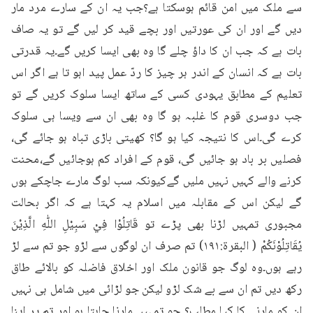
سے ملک میں امن قائم ہوسکتا ہے؟جب یہ ان کے سارے مرد مار 
دیں گے اور ان کی عورتیں اور بچے قید کر لیں گے تو یہ صاف 
بات ہے کہ جب ان کا داؤ چلے گا وہ بھی ایسا کریں گے۔یہ قدرتی 
بات ہے کہ انسان کے اندر ہر چیز کا ردّ عمل پید اہو تا ہے اگر اس 
تعلیم کے مطابق یہودی کسی کے ساتھ ایسا سلوک کریں گے تو 
جب دوسری قوم کا غلبہ ہو گا وہ بھی ان سے ویسا ہی سلوک 
کرے گی۔اس کا نتیجہ کیا ہو گا؟ کھیتی باڑی تباہ ہو جائے گی، 
فصلیں بر باد ہو جائیں گی، قوم کے افراد کم ہوجائیں گے،محنت 
کرنے والے کہیں نہیں ملیں گےکیونکہ سب لوگ مارے جاچکے ہوں 
گے لیکن اس کے مقابلہ میں اسلام یہ کہتا ہے کہ اگر بحالت 
مجبوری تمہیں لڑنا بھی پڑے تو قَاتِلُوْا فِيْ سَبِيْلِ اللّٰهِ الَّذِيْنَ 
يُقَاتِلُوْنَكُمْ ( البقرۃ:۱۹۱) تم صرف ان لوگوں سے لڑو جو تم سے لڑ 
رہے ہوں۔وہ لوگ جو قانون ملک اور اخلاق فاضلہ کو بالائے طاق 
رکھ دیں تم ان سے بے شک لڑو لیکن جو لڑائی میں شامل ہی نہیں 
ان کو مارنے کا کیا مطلب؟ جو تمہیں مارنا چاہتا ہو اور تم پر اپنا 