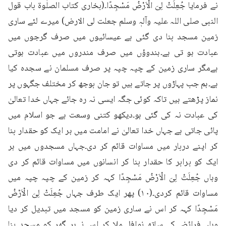
نے فرمایا جُعِلَتْ لِیَ الْاَرْضُ مَسْجِدًا۔(بخاری کتاب الصلٰوۃ باب قول 
النبی صلی اللہ علیہ وآلہٖ وسلم جعلت لی الارض) میرے لئے ساری 
زمین مسجد بنا دی گئی ہے عیسائیوں میں صرف گرجوں میں 
عبادت ہو تی ہے۔ہندوؤں میں صرف مندروں میں عبادت ہوتی 
ہےمگر ساری زمین کے چپہ چپہ پر صرف مسلمان نے سجدہ کیا 
ہے۔ہم جب پہاڑوں پر جاتے ہیں تو جان بوجھ کر مختلف جگہوں پر 
نماز پڑھتے ہیں تاکہ کوئی جگہ ایسی نہ رہ جائے جہاں خدا تعالیٰ 
کی عبادت نہ کی گئی ہو۔دیکھو کتنی وسعت ہے جو اسلام میں 
پائی جاتی ہے جہاں خدا تعالیٰ نے امامت میں ہر ایک کو حقدار بنا 
کر اپنے دربار میں مساوات قائم کر دی۔جہاں مسجدوں میں ہر 
ایک کو برابر کا حقدار بنا کر انسانوں میں مساوات قائم کر دی 
وہاں جُعِلَتْ لِیَ الْاَرْضُ مَسْجِدًا کہہ کر زمین کے چپہ چپہ میں 
مساوات قائم کردی۔(۱۰) پھر ایک طرف جہاں جُعِلَتْ لِیَ الْاَرْضُ 
مَسْجِدًا کہہ کر اس نے ساری زمین کو مسجد میں تبدیل کر دیا 
وہاں فرائض کے ساتھ نوافل ملا کر اس نےہر گھر کو مسجد بنا 