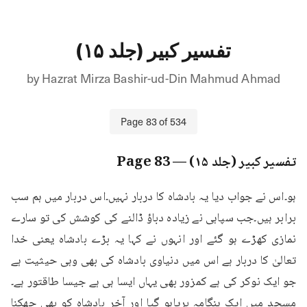
تفسیر کبیر (جلد ۱۵)
by
Hazrat Mirza Bashir-ud-Din Mahmud Ahmad
Page
83
of
534
تفسیر کبیر (جلد ۱۵)
— Page
83
ہو۔اس نے جواب دیا یہ بادشاہ کا دربار نہیں۔اس دربار میں ہم سب 
برابر ہیں۔جب سپاہی نے زیادہ دباؤ ڈالنے کی کوشش کی تو سارے 
نمازی کھڑے ہو گئے اور انہوں نے کہا یہ بڑے بادشاہ یعنی خدا 
تعالیٰ کا دربار ہے اس میں دنیاوی بادشاہ کی بھی وہی حیثیت ہے 
جو ایک نوکر کی ہے کمزور بھی یہاں ایسا ہی ہے جیسا طاقتور ہے۔
مسجد میں ایک ہنگامہ برپاہو گیا اور آخر بادشاہ کو بھی جھکنا 