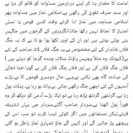
امامت کا حقدار بنا کر اپنے دربارمیں مساوات کو قائم کر دیا ہے 
اور سند صرف تقویٰ کی رکھی ہے۔اسلامی نماز میں مساوات پھر 
اسلامی مساجد میں نماز ادا کرتے وقت کسی قومی یا نسلی 
امتیاز کا لحاظ نہیں رکھا جاتا۔انگریزوں کے گرجوں میں جگہیں 
بنی ہوئی ہوتی ہیں اور ان کے اوپر لکھا ہوا ہو تا ہے کہ یہ جگہ 
فلاں خاندان کے لئے مخصوص ہے۔یہ جگہ فلاں لاٹ صاحب کے لئے 
ہے(کیونکہ وہ مثلاً پچیس پاؤنڈ سالانہ چندہ گرجا کو دیتے ہیں ) 
فلاں جگہ فلاں کی ہے اور فلاں جگہ فلاں کی ہے گویا خدا تعالیٰ 
کی عبادت گاہ بھی بکتی ہے۔یہی حال دوسری قوموں کا ہے۔بڑے 
آدمیوں کے لئے اچھی جگہ رکھی جاتی ہے۔پاٹ ہو رہا ہے، پنڈت بول 
رہا ہے، گرنتھی گرنتھ پڑھ رہا ہے تو ایک بڑے آدمی کو دیکھ کر وہ 
فوراً بول اٹھتا ہے۔سردار صاحب آگئے۔سردار جی یہاں تشریف 
لایئے۔لیکن مسلمانوں میں اگر کوئی ایسا کرے تو سب اس کے 
پیچھے پڑ جائیں گے اور کہیں گے جاؤ تمہاری نماز باطل ہو گئی 
ہے۔رسول کریم صلی اللہ علیہ وسلم کے بعد جب مسلمانوں میں 