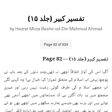
تفسیر کبیر (جلد ۱۵)
by
Hazrat Mirza Bashir-ud-Din Mahmud Ahmad
Page
82
of
534
تفسیر کبیر (جلد ۱۵)
— Page
82
آگیا اس کی آواز اتفاقاً اچھی نہ تھی۔چند دنوں کے بعد باپ نے 
پوچھا بیٹی اب اسلام کے متعلق تمہارا کیا خیال ہے؟ وہ کہنے لگی 
اب مجھے اسلا م کی طرف کوئی رغبت نہیں رہی اور میری 
سمجھ میں یہ بات آگئی ہے کہ مسلمانوں میں اچھے آدمی بھی 
ہوتے ہیں اور برے بھی۔جیسے ہمارے سکھوں میں اچھے بھی ہو تے 
ہیں اور برے بھی پس امامت کے ذریعہ جب ہم زیادہ اتقٰی انسان 