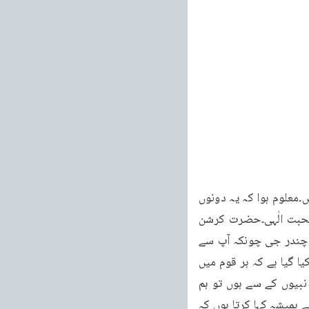
آگ جل رہی ہے حضرت کرشن آگ کے وسط میں کھڑے ہیں اور رام چند رجی کنارے پر کھڑے ہیں۔معلوم ہوا کہ یہ دونوں 
جھوٹے ہیں۔آپ نے فرمایا خواب کی تعبیر خواب کی زبان میں ہی ہو تی ہے۔آگ کے معنے ہیں محبت الٰہی۔حضرت کرشن 
جی کے آگ میں کھڑا ہو نے کا مطلب یہ ہےکہ آپ محبتِ الٰہی کے مرکز میں کھڑے ہیں اور رام چندر جی چونکہ آپ سے 
چھوٹے درجہ کے ہیں اس لئے وہ کنارے پر کھڑے ہیں۔غرض قرآن کریم کی طرف سے یہ دعویٰ کیا گیا ہے کہ ہر قوم میں 
نبی گذرے ہیں۔اب اگر کوئی آ کر کہے کہ ہماری قوم میں فلاںنبی گذرا ہے اور اس کے واقعات نبیوں کے سے ہوں تو ہم 
کہیں گے سبحان اللہ کتنی بڑی آسانی پید اہو گئی۔میں تو عیسائیوں اور یہودیوں اور ہندوؤں سے ہمیشہ کہا کرتا ہوں کہ 