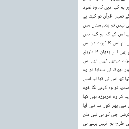
آئیں اور کہیں کہ بدھ نام کے ایک نبی ہندوستان میں آئے ہیں جن سے خدا تعالیٰ باتیں کرتا تھا اور ہم کہہ دیں کہ وہ نعوذ 
باللہ فریبی تھے تووہ فوراً قرآن کریم سے یہ آیت نکال کر ہمارے سامنے رکھ دیں گے اور کہیں گے تمہارا قرآن تو کہتا ہے 
کہ ہرقوم میں نبی آئے۔اب بتاؤ اگر کرشن جی نبی نہیں، اگر رام چندر جی نبی نہیں، اگر بدھ نبی نہیں تو ہندوستان میں 
پھر کون سا نبی آیا ہے۔ہم نے ان تینوں کو تو جھوٹا کہہ دیا اور نبی ہم کہاں سے لائیں گے۔سوائے اس کے کہ ہم کہہ دیں 
ہمیں معلوم نہیں۔وہ کہیں گے تمہارے قرآن نے تو کہا ہے کہ ہر ملک اور ہرقوم میں نبی آئے ہیں تم اس کا ثبوت دو۔اس 
صورت میں ہم مجبور ہو جاتے ہیں کہ یا تو ڈھیٹ آدمی کی طرح نہیںنہیں کرتے رہیں اور یا ہم بھی اس پٹھان کا طریقِ 
عمل اختیار کریں جس کے متعلق مشہور ہے کہ اس نے ایک روپیہ کے خربوزے خریدے۔وہ خربوزے میٹھے نہیں تھے اس 
نے غصہ میں آ کر سب پر پیشاب کر دیا اور پھر مزدوری کرنے چلا گیا۔جب پیٹ خالی ہوا اور بھوک نے ستایا تو وہ 
خربوزوں کے پاس واپس آیا۔ایک خربوزہ اٹھایا اور یہ کہہ کر کہ اس پر تو میں نے پیشاب نہیں کیا تھا اس نے کھا لیا اسی 
طرح باری باری وہ تمام خربوزے کھاتا گیا۔جب صرف ایک خربوزہ رہ گیا اور اسے بھوک نے پھر ستایا تو وہ کہنے لگا خوہ 
جن خربوزوں پر میں نے پیشاب کیا تھا وہ تو میں کھا گیا اس پر تو پیشاب ہی نہیں کیا تھا یہ کہہ کر وہ خربوزہ بھی کھا 
گیا۔یہی حال ہمارا ہو گا پہلے تو ہم سب کو جھوٹا کہہ دیں گے اور جب وہ کہے گا بولو ہندوستان میں پھر کون سا نبی آیا 
ہے؟ تو اس کے سوا ہم کہہ بھی کیا سکتے ہیں کہ اچھا رام چندر جی کو ہی نبی مان لیتے ہیں، کرشن جی کو ہی نبی مان 
لیتے ہیں، بدھ کو ہی نبی مان لیتے ہیں اور جب مجبور ہوکر ہم نے یہ کہنا ہے تو کیوں نہ سیدھی طرح ہم انہیں پہلے ہی 