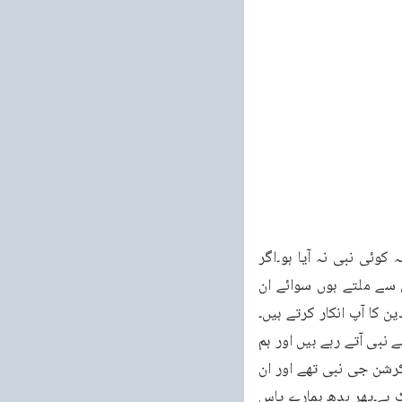
اِنْ مِّنْ اُمَّۃٍ اِلَّا خَلَا فِیْھَا نَذِیْرٌ (فاطر:۲۵) دنیا میں کوئی قوم ایسی نہیں جس میں ہمارا کوئی نہ کوئی نبی نہ آیا ہو۔اگر 
کوئی شخص آکر ہمیں کہے کہ فلاں نبی بھی دنیا میں گذرا ہے اور اس کے حالات بظاہر نبیوں سے ملتے ہوں سوائے ان 
 کا آپ انکار کرتے ہیں۔
مثلاً ایک ہندو آکر کہتا ہے کہ وید خدا تعالیٰ کی کتاب ہے اور ہم میں بھی خدا تعالیٰ کی طرف سے نبی آتے رہے ہیں اور ہم 
کہہ دیں کے تم جھوٹ بولتے ہو۔وہ کہے رام چندر جی نبی تھے اور ہم کہیں جھوٹے تھے۔وہ کہے کرشن جی نبی تھے اور ان 
کی کتاب گیتا بھی موجود ہے جس میں ان کے بعض الہامات درج ہیں اور ہم کہیں یہ بالکل جھوٹ ہے۔پھر بدھ ہمارے پاس 