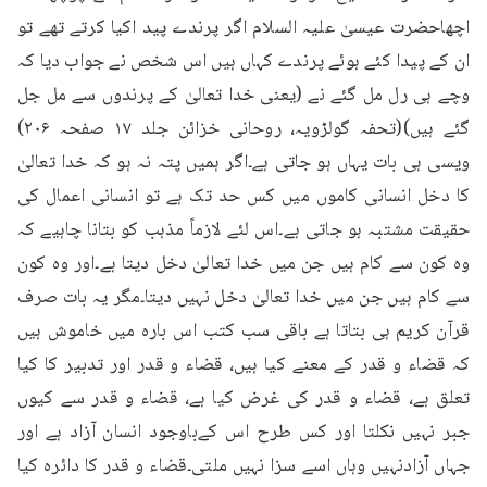
اچھاحضرت عیسیٰ علیہ السلام اگر پرندے پید اکیا کرتے تھے تو 
ان کے پیدا کئے ہوئے پرندے کہاں ہیں اس شخص نے جواب دیا کہ 
وچے ہی رل مل گئے نے (یعنی خدا تعالیٰ کے پرندوں سے مل جل 
گئے ہیں)(تحفہ گولڑویہ، روحانی خزائن جلد ۱۷ صفحہ ۲۰۶) 
ویسی ہی بات یہاں ہو جاتی ہے۔اگر ہمیں پتہ نہ ہو کہ خدا تعالیٰ 
کا دخل انسانی کاموں میں کس حد تک ہے تو انسانی اعمال کی 
حقیقت مشتبہ ہو جاتی ہے۔اس لئے لازماً مذہب کو بتانا چاہیے کہ 
وہ کون سے کام ہیں جن میں خدا تعالیٰ دخل دیتا ہے۔اور وہ کون 
سے کام ہیں جن میں خدا تعالیٰ دخل نہیں دیتا۔مگر یہ بات صرف 
قرآن کریم ہی بتاتا ہے باقی سب کتب اس بارہ میں خاموش ہیں 
کہ قضاء و قدر کے معنے کیا ہیں، قضاء و قدر اور تدبیر کا کیا 
تعلق ہے، قضاء و قدر کی غرض کیا ہے، قضاء و قدر سے کیوں 
جبر نہیں نکلتا اور کس طرح اس کےباوجود انسان آزاد ہے اور 
جہاں آزادنہیں وہاں اسے سزا نہیں ملتی۔قضاء و قدر کا دائرہ کیا 