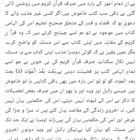
ہے۔ان تمام امور کے بارہ میں صرف قرآن کریم میں روشنی ڈالی 
گئی ہے باقی سب کتب خاموش ہیں۔اگر کسی غیر مذہب والے کا 
دعویٰ ہو کہ قضاء و قدر کے متعلق صحیح تعلیم اس کی الہامی 
کتاب میں موجود ہے تو ہم اسے چیلنج کرتے ہیں کہ وہ قرآ ن 
کریم کے مقابلہ میں اپنی کتاب سے اس مسئلہ کو واضح کرے۔
مگر ہمیں یقین ہے کہ کوئی دوسرا مذہب اپنی کتاب سے یہ مسئلہ 
نہیں نکال سکتا۔یہ صرف قرآن کریم کی ہی خوبی ہے جو اسے 
تمام الہامی کتب پر فضیلت دیتی ہے۔بَعْث بَعْدَ الْمَوْت (۵) بعث 
بعد الموت کو لو تو اس بارہ میں بھی باقی کتابیں یا تو خاموش 
ہیں جیسے بائبل اور وید اور یا پھر ان میں صرف بعض تفصیلات 
کا ذکر ہے اس کے ثبوت نہیں دیئے، اس کی حکمتیں بیان نہیں 
کیں، نہ اخروی زندگی کے مقاصد بیان کئے ہیں نہ سزا و جزا کی 
غرض اور اس کی حکمتیں بیان کی ہیں۔ژند اوستا نے ایک حد تک 
اس مسئلہ کو بیان کیا ہے۔لیکن بائبل اور وید دونوں اخروی 
زندگی کے متعلق بالکل خاموش ہیں۔ژند اوستا کو پڑھیں تو اس 