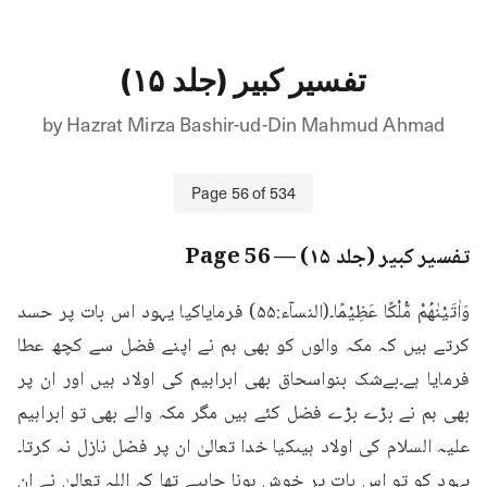
تفسیر کبیر (جلد ۱۵)
by
Hazrat Mirza Bashir-ud-Din Mahmud Ahmad
Page
56
of
534
تفسیر کبیر (جلد ۱۵)
— Page
56
وَاٰتَيْنٰهُمْ مُّلْكًا عَظِيْمًا۔(النسآء:۵۵) فرمایاکیا یہود اس بات پر حسد 
کرتے ہیں کہ مکہ والوں کو بھی ہم نے اپنے فضل سے کچھ عطا 
فرمایا ہے۔بےشک بنواسحاق بھی ابراہیم کی اولاد ہیں اور ان پر 
بھی ہم نے بڑے بڑے فضل کئے ہیں مگر مکہ والے بھی تو ابراہیم 
علیہ السلام کی اولاد ہیںکیا خدا تعالیٰ ان پر فضل نازل نہ کرتا۔
یہود کو تو اس بات پر خوش ہونا چاہیے تھا کہ اللہ تعالیٰ نے ان 