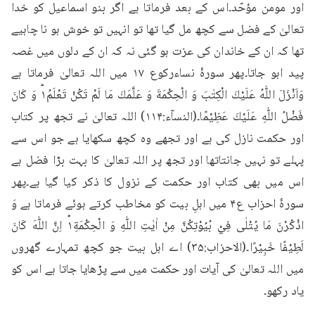
اور مومن مؤحّد۔اس کے بعد فرماتا ہے اگر بنو اسماعیل کو خدا 
تعالیٰ کے فضل سے کچھ مل گیا تھا تو انہیں تو خوش ہو نا چاہیے 
تھا کہ ان کے خاندان کی عزت ہو گئی نہ کہ ان کے دلوں میں غصہ 
پید اہو جاتا۔پھر سورۂ نساءرکوع ۱۷ میں اللہ تعالیٰ فرماتا ہے 
وَاَنْزَلَ اللّٰهُ عَلَيْكَ الْكِتٰبَ وَ الْحِكْمَةَ وَ عَلَّمَكَ مَا لَمْ تَكُنْ تَعْلَمُ١ؕ وَ كَانَ 
فَضْلُ اللّٰهِ عَلَيْكَ عَظِيْمًا۔(النسآء:۱۱۴) اللہ تعالیٰ نے تجھ پر کتاب 
اور حکمت نازل کی ہے اور تجھے وہ کچھ سکھایا ہے جو اس سے 
پہلے تو نہیں جانتاتھا اور تجھ پر اللہ تعالیٰ کا بہت بڑا فضل ہے 
اس میں بھی کتاب اور حکمت کے نزول کا ذکر کیا گیا ہے۔پھر 
سورۂ احزاب ع۴ میں اہلِ بیت کو مخاطب کرتے ہوئے فرماتا ہے وَ 
اذْكُرْنَ مَا يُتْلٰى فِيْ بُيُوْتِكُنَّ مِنْ اٰيٰتِ اللّٰهِ وَ الْحِكْمَةِ١ؕ اِنَّ اللّٰهَ كَانَ 
لَطِيْفًا خَبِيْرًا۔(الاحزاب:۳۵) اے اہل بیت جو کچھ تمہارے گھروں 
میں اللہ تعالیٰ کی آیات اور حکمت میں سے پڑھایا جاتا ہے اس کو 
یاد رکھو۔