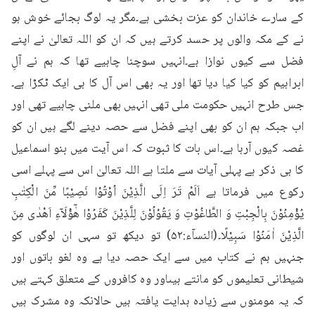
کے سارے خاندان کو عزت بخشی ہے۔مگر یہ لوگ بجائے خوش ہو 
نے کے مکہ والوں پر حسد کرتے ہیں کہ ان کو اللہ تعالیٰ نے اپنے 
فضل سے کیوں نوازا ہے۔انہیں سوچنا چاہیے تھا کہ ہم نے آلِ 
ابراہیم کو کیا کیا دیا تھا اور یہ بھی اس آل کا ہی ایک ٹکڑا ہے۔
جس طرح انہیں حکومت ملی تھی انہیں بھی ملنی چاہیے تھی اور 
اب جبکہ ہم ان کو بھی اپنے فضل سے حصہ دینے لگے ہیں ان کو 
غصہ کیوں آرہا ہے۔اس بات کا ثبوت کہ اس آیت میں بنو اسماعیل 
کا ہی ذکر ہے پہلی آیات سے ملتا ہے اللہ تعالیٰ اس سے پہلے اسی 
رکوع میں فرماتا ہے اَلَمْ تَرَ اِلَى الَّذِيْنَ اُوْتُوْا نَصِيْبًا مِّنَ الْكِتٰبِ 
يُؤْمِنُوْنَ بِالْجِبْتِ وَ الطَّاغُوْتِ وَ يَقُوْلُوْنَ لِلَّذِيْنَ كَفَرُوْا هٰۤؤُلَآءِ اَهْدٰى مِنَ 
الَّذِيْنَ اٰمَنُوْا سَبِيْلًا۔(النسآء:۵۲) تو دیکھ تو سہی ان لوگوں کو 
جنہیں ہم نے کتاب میں سے ایک حصہ دیا ہے وہ لغو باتوں اور 
شیطانی تعلیموں کو مانتے ہیںاور وہ کافروں کے متعلق کہتے ہیں 
کہ یہ مومنوں سے زیادہ ہدایت یافتہ ہیں حالانکہ وہ مشرک ہیں 