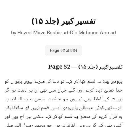
تفسیر کبیر (جلد ۱۵)
by
Hazrat Mirza Bashir-ud-Din Mahmud Ahmad
Page
52
of
534
تفسیر کبیر (جلد ۱۵)
— Page
52
یہودی بھلا یہ قسم کھا کر کہہ تو دے کہ میرے بیوی بچو ں کو 
خدا تعالیٰ تباہ کرے اور اگلے جہان میں بھی ان پر لعنت ہو اگر 
تورات کے الفاظ وہی نہ ہوں جو حضرت موسیٰ علیہ السلام پر 
اترے تھے۔کوئی عیسائی یا یہودی ایسی قسم نہیں کھا سکتا۔لیکن 
ہم قرآن کریم کے متعلق یہ قسم کھاکر کہہ سکتے ہیں آج بھی اور 
آئندہ بھی کہ اگر یہ وہی الفاظ نہ ہوں جو محمد رسول اللہ صلی 