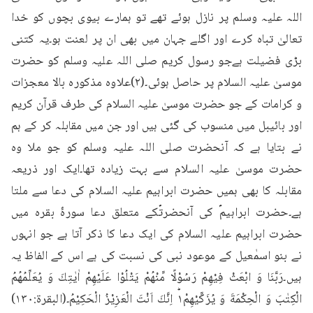
اللہ علیہ وسلم پر نازل ہوئے تھے تو ہمارے بیوی بچوں کو خدا 
تعالیٰ تباہ کرے اور اگلے جہان میں بھی ان پر لعنت ہو۔یہ کتنی 
بڑی فضیلت ہےجو رسول کریم صلی اللہ علیہ وسلم کو حضرت 
موسیٰ علیہ السلام پر حاصل ہوئی۔(۲)علاوہ مذکورہ بالا معجزات 
و کرامات کے جو حضرت موسیٰ علیہ السلام کی طرف قرآن کریم 
اور بائیبل میں منسوب کی گئی ہیں اور جن میں مقابلہ کر کے ہم 
نے بتایا ہے کہ آنحضرت صلی اللہ علیہ وسلم کو جو ملا وہ 
حضرت موسیٰ علیہ السلام سے بہت زیادہ تھا۔ایک اور ذریعہ 
مقابلہ کا بھی ہمیں حضرت ابراہیم علیہ السلام کی دعا سے ملتا 
ہے۔حضرت ابراہیمؑ کی آنحضرتؐکے متعلق دعا سورۂ بقرہ میں 
حضرت ابراہیم علیہ السلام کی ایک دعا کا ذکر آتا ہے جو انہوں 
نے بنو اسمٰعیل کے موعود نبی کی نسبت کی ہے اس کے الفاظ یہ 
ہیں۔رَبَّنَا وَ ابْعَثْ فِيْهِمْ رَسُوْلًا مِّنْهُمْ يَتْلُوْا عَلَيْهِمْ اٰيٰتِكَ وَ يُعَلِّمُهُمُ 
الْكِتٰبَ وَ الْحِكْمَةَ وَ يُزَكِّيْهِمْ١ؕ اِنَّكَ اَنْتَ الْعَزِيْزُ الْحَكِيْمُ۔(البقرۃ:۱۳۰) 