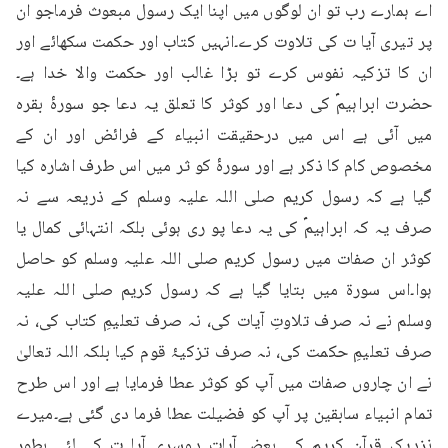
اے ہمارے رب تو ان لوگوں میں اپنا ایک رسول مبعوث فرماجو ان 
پر تیری آیا ت کی تلاوت کرے۔انہیں کتاب اور حکمت سکھائے اور 
ان کا تزکیہ نفوس کرے تو بڑا غالب اور حکمت والا خدا ہے۔
حضرت ابراہیمؑ کی دعا اور کوثر کا تعلق یہ دعا جو سورۂ بقرہ 
میں آئی ہے اس میں درحقیقت انبیاء کے فرائض اور ان کے 
مخصوص کام کا ذکر ہے اور سورۂ کو ثر میں اس طرف اشارہ کیا 
گیا ہے کہ رسول کریم صلی اللہ علیہ وسلم کے ذریعہ سے نہ 
صرف یہ کہ ابراہیمؑ کی یہ دعا پو ری ہوئی بلکہ انتہائی کمال یا 
کوثر ان صفات میں رسول کریم صلی اللہ علیہ وسلم کو حاصل 
ہوا۔اس سورۃ میں بتایا گیا ہے کہ رسول کریم صلی اللہ علیہ 
وسلم نے نہ صرف تلاوتِ آیات کی، نہ صرف تعلیمِ کتاب کی، نہ 
صرف تعلیمِ حکمت کی، نہ صرف تزکیۂ قوم کیا بلکہ اللہ تعالیٰ 
نے ان چاروں صفات میں آپ کو کوثر عطا فرمایا ہے اور اس طرح 
تمام انبیاء سابقین پر آپ کو فضیلت عطا فرما دی گئی ہے۔میرے 
نزدیک قرآن کریم کی بعض آیات دوسری آیا ت کے لئے بطور 