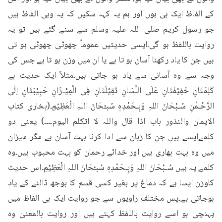
کے الفاظ ایک ہی ہوں اور ہم یہ کہہ سکیں کہ یہ وہی الفاظ ہیں 
جو رسول کریم صلی اللہ علیہ وسلم سے سنے گئے ہیں تو یہ 
روایت باللفظ ہو گی۔ایسی حدیثیں عموماً چھوٹی چھوٹی ہو تی 
ہیں جن کا یاد رکھنا آسان ہو تا ہے یا ان میں وزن ہو تا ہے جس کی 
وجہ سے وہ آسانی سے یاد ہو جاتی ہیں۔مثلاً ایک حدیث ہے 
کَلِمَتَانِ خَفِیْفَتَانِ عَلَی اللِّسَانِ ثَقِیْلَتَانِ فِی الْمِیْـزَانِ حَبِیْبَتَانِ اِلَی 
الرَّحْـمٰنِ سُـبْحَانَ اللہِ وَبِـحَمْدِہٖ سُبـْحَانَ اللہِ الْعَظِیْمِ۔(بخاری کتاب 
الایمان والنذور باب اذا قال واللہ لا اتکلم الیوم۔۔۔۔) یعنی دو 
کلمےایسے ہیں جن کا زبان سے ادا کرنا بہت آسان ہے مگر میزان 
میں وہ بہت بھاری ہیں اور خدائے رحمان کو بہت محبوب ہیں۔وہ 
کلمے یہ ہیں سُـبْحَانَ اللہِ وَبِـحَمْدِہٖ سُبـْحَانَ اللہِ الْعَظِیْمِ۔اس حدیث 
کاوزن ایسا ہے کہ دماغ پر بغیر کسی قسم کا بوجھ ڈالنے کے یاد 
ہوجاتی ہے۔پس مختلف راویوں سے جو روایت ایک ہی الفاظ میں 
پہنچی ہو اسے روایت باللفظ کہتے ہیں اور روایت بالمعنیٰ وہ 