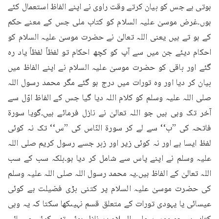
ہوتی ہے جس کو بیان کرتے وقت راوی نے اپنے الفاظ استعمال کئے 
ہوں۔غرض موسیٰ علیہ السلام کو کتاب ملی جس کے معنے حکم 
کے ہو تے ہیں یعنی اللہ تعالیٰ نے حضرت موسیٰ علیہ السلام کو 
احکام دیئے جن میں سے آپ کو کچھ احکام تو لفظاً لفظاً یاد رہ 
گئے اور باقی کو حضرت موسیٰ علیہ السلام نے اپنے الفاظ میں 
بیان کر دیا اور وہ تورات میں درج ہو گئے مگر محمد رسول اللہ 
صلی اللہ علیہ وسلم کو کلام اللہ دیا گیا جس کے الفاظ اوّل سے 
آخر تک وہی ہیں جو اللہ تعالیٰ نے نازل فرمائے ہیں۔گویا سورۃ 
فاتحہ کی ’’ب‘‘ سے لے کر سورۃ النّاس کی ’’س‘‘ تک نہ کوئی 
لفظ ایسا ہے اور نہ کوئی زیر اور زبر جسے رسول کریم صلی اللہ 
علیہ وسلم نے اپنے پاس سے شامل کر دیا ہو۔بلکہ سب کے سب 
اللہ تعالیٰ کے الفاظ ہیں۔یہ محمد رسول اللہ صلی اللہ علیہ وسلم 
کی حضرت موسیٰ علیہ السلام پر کتنی بڑی فضیلت ہے کوئی 
عیسائی یا یہودی تورات کے متعلق قسم نہیںکھا سکتا کہ یہ وہی 