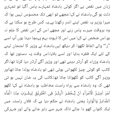
زبان میں نقص ہے اگر کوئی بادشاہ تمہارے پاس آگیا تو تمہاری 
ذلت ہو گی۔بادشاہ نے کہا مجھے تو ابھی تک محسوس نہیں ہوا کہ 
میرا وزیر یہ نقص اپنے اندر رکھتا ہے۔یہ کس طرح ہو سکتا ہے کہ 
وہ ہروقت میرے پاس رہے اور مجھے اس کے اس نقص کا علم نہ 
ہو۔اس شخص نے کہا میں اس کا ثبوت بہم پہنچا دیتا ہوں آپ اسے 
’’ر‘‘ والے الفاظ لکھوا کر دیکھ لیں۔بادشاہ نے وزیر کا امتحان لینے 
کے لئے ایک فقرہ بنایا اور اسے بلایا۔اس وقت یہ دستور تھا کہ 
بادشاہ وزراء کو آرڈر دیتے تھے اور وزیر آگے آرڈر دیا کرتا تھا۔اگر 
کاتب کو کوئی چیز لکھوانی ہوتی تھی تو بادشاہ بولتا جاتا تھااور 
وزیر آگے کاتب کو لکھواتا جاتا تھا۔کاتب کی یہ شان نہیں ہو تی 
تھی کہ وہ بادشاہ سے براہ راست مخاطب ہو بادشاہ نے کہا لکھو 
اَمَرَ اَمِیْـرُ الْاُمَرَآءِ اَنْ یُّـحْفَـرَ الْبِئْـرُ فِی الطَّرِیْقِ لِیَشْـرَبَ مِنْہُ الْمَآءَ 
الصَّادِرُ وَالْوَارِدُ یعنی بادشاہ نے حکم دیا ہے کہ فلاں راستہ میں 
ایک کنواں کھو دا جائے تاکہ شہر سے باہر جانے والے اور شہرکی 