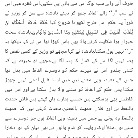
طرف آنے والے سب لوگ اس سے پانی پی سکیں۔اس فقرہ میں اس 
نے سب ’’ر‘‘ والے الفاظ جمع کر دیئے بادشاہ سے سن کر وزیر نے 
فوراً یہ حکم اس طرح لکھوانا شروع کیا حَکَمَ حَاکِمُ الْـحُکَّامِ اَنْ 
یُّقْلَبَ الْقَلِیْبُ فِی السَّبِیْلِ لِیَنْتَفِعَ مِنْہُ الصَّادِیْ وَالْبَادِیْ۔بادشاہ سخت 
حیران ہوا شکایت کرنے والا بھی پاس کھڑا تھا اس نے کہا دیکھا یہ 
’’ر‘‘ نہیں بول سکتا۔بادشاہ نے کہا مجھے تو وزیر کے کسی نقص کا 
پتہ نہیں لگا اس کے کمال کا پتہ لگا ہے۔مجھے تو حیرت ہے کہ 
کتنی جلدی اس نے میرے حکم کو دوسرے الفاظ میں بدل دیا 
جس کے بعینہٖ وہی معنے ہیں میں ایسا قابل آدمی نہیں چھوڑ 
سکتا پس حکم کے الفاظ کو سننے والا بدل سکتا ہے اور اس میں 
غلطیاں بھی ہوسکتی ہیں جیسے ہمارے ہاں کہتے ہیں فلاں حدیث 
باللفظ ہے اور فلاں حدیث بالمعنیٰ۔محدث کہتے ہیں کہ حدیث 
باللفظ وہ ہوتی ہے جس میں بعینہٖ وہی الفاظ ہوں جو دوسرے سے 
سنے ہوں۔مثلاً ایک روایت کو شام والوں نے بھی بیان کیا ہو، بخارا 
والوں نے بھی بیان کیا ہو، مصر والوں نے بھی بیان کیا ہو اور اس 