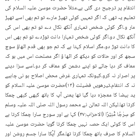
انتقام پر ترجیح دی گئی ہے۔مثلاً حضرت موسیٰ علیہ السلام کی 
تعلیم یہ تھی کہ اگر تمہیں کوئی تھپڑ مارے تو تم بھی اسے تھپڑ 
مار و۔اگر کوئی شخص تمہاری آنکھ نکال دے تو تم بھی اس کی 
آنکھ نکال دو۔اگر کوئی شخص تمہارا دانت توڑدے تو تم بھی اس 
کا دانت توڑ دو۔مگر اسلام کہتا ہے کہ تم جو بھی قدم اٹھاؤ سوچ 
سجھ کر اور حالات کو دیکھ کر اٹھا ؤ اگر مصلحت اس میں ہو کہ 
معاف کر دیا جائے تو اپنے دشمن کو معاف کر دو۔اسے سزا دینے 
پر اصرار نہ کرو۔کیونکہ تمہاری غرض محض اصلاح ہو نی چاہیے 
نہ کہ انتقام۔تیرھویں فضیلت (۱۳)حضرت موسیٰ علیہ السلام کو 
ید بیضا کا معجزہ دیا گیا تھا یعنی آپ کا ہاتھ کبھی کبھی چمکا 
کرتا تھا۔لیکن اللہ تعالیٰ نے محمد رسول اللہ صلی اللہ علیہ وسلم 
کو سِرٰجًا مُّنِیْرًا (الاحزاب:۴۷) کہا ہے اور سورج سارا چمکا کرتا ہے 
اس کا کوئی ایک حصہ نہیں چمکا کرتا گویا حضرت موسیٰ علیہ 
السلام کا صرف ہاتھ چمکا کرتا تھا۔مگر آپؐکا سارا جسم روشن اور 