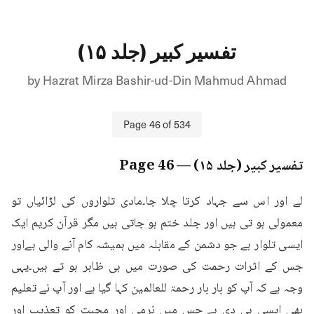
تفسیر کبیر (جلد ۱۵)
by
Hazrat Mirza Bashir-ud-Din Mahmud Ahmad
Page
46
of
534
تفسیر کبیر (جلد ۱۵)
— Page
46
لے اور اس سے جہاد کرتا چلا جا۔مادی تلواروں کی لڑائیاں تو 
معمولی ہو تی ہیں اور جلد ختم ہو جاتی ہیں مگر قرآن کریم ایک 
ایسی تلوار ہے جو دشمن کے مقابلہ میں ہمیشہ کام آنے والی ہےاور 
جس کے اثرات رحمت کی صورت میں ہی ظاہر ہو تے ہیں۔یہی 
وجہ ہے کہ آپ کو بار بار رحمۃ للعالمین کہا گیا ہے اور آپ نے تعلیم 
بھی ایسی ہی دی ہے جس میں نرمی اور محبت کو تعذیب اور 