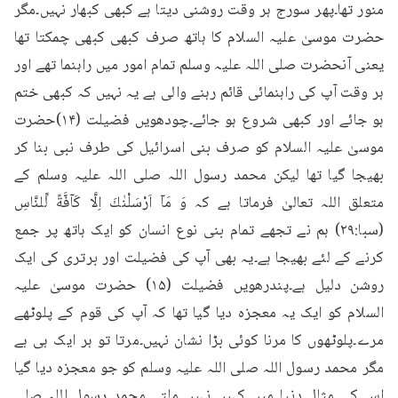
منور تھا۔پھر سورج ہر وقت روشنی دیتا ہے کبھی کبھار نہیں۔مگر 
حضرت موسیٰ علیہ السلام کا ہاتھ صرف کبھی کبھی چمکتا تھا 
یعنی آنحضرت صلی اللہ علیہ وسلم تمام امور میں راہنما تھے اور 
ہر وقت آپ کی راہنمائی قائم رہنے والی ہے یہ نہیں کہ کبھی ختم 
ہو جائے اور کبھی شروع ہو جائے۔چودھویں فضیلت (۱۴)حضرت 
موسیٰ علیہ السلام کو صرف بنی اسرائیل کی طرف نبی بنا کر 
بھیجا گیا تھا لیکن محمد رسول اللہ صلی اللہ علیہ وسلم کے 
متعلق اللہ تعالیٰ فرماتا ہے کہ وَ مَاۤ اَرْسَلْنٰكَ اِلَّا كَآفَّةً لِّلنَّاسِ 
(سبا:۲۹) ہم نے تجھے تمام بنی نوع انسان کو ایک ہاتھ پر جمع 
کرنے کے لئے بھیجا ہے۔یہ بھی آپ کی فضیلت اور برتری کی ایک 
روشن دلیل ہے۔پندرھویں فضیلت (۱۵) حضرت موسیٰ علیہ 
السلام کو ایک یہ معجزہ دیا گیا تھا کہ آپ کی قوم کے پلوٹھے 
مرے۔پلوٹھوں کا مرنا کوئی بڑا نشان نہیں۔مرتا تو ہر ایک ہی ہے 
مگر محمد رسول اللہ صلی اللہ علیہ وسلم کو جو معجزہ دیا گیا 
اس کی مثال دنیا میں کہیں نہیں ملتی۔محمد رسول اللہ صلی 