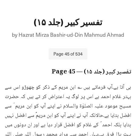
تفسیر کبیر (جلد ۱۵)
by
Hazrat Mirza Bashir-ud-Din Mahmud Ahmad
Page
45
of
534
تفسیر کبیر (جلد ۱۵)
— Page
45
ہی آتا ہے۔آپ فرماتے ہیں ؎ ابن مریم کے ذکر کو چھوڑو اس سے 
بہتر غلام احمد ہے اس پر لوگ یہ اعتراض کر تے ہیں کہ حضرت 
مسیح موعود علیہ الصلوٰۃ والسلام نے اپنے آپ کو ابن مریم ؑ سے 
افضل بتایا ہے۔حالانکہ آپ نے اپنے آپ کو ابن مریمؑ سے افضل نہیں 
بتایا بلکہ احمد ؐ کے غلام کو افضل قرار دیا ہے اور ان دونوں میں 
بہت بڑا فرق ہے۔یہاں احمد سے مراد محمد رسول اللہ صلی اللہ 