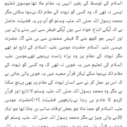
السلام کے توسط کے بغیر انہیں یہ مقام ملا تھا۔موسوی تعلیم 
ایسی نہ تھی کہ وہ کسی کو نبوت کے مقام تک پہنچا سکتی۔مگر 
محمد رسول اللہ صلی اللہ علیہ وسلم کو آپ پر یہ فضیلت حاصل 
ہے کہ آپؐکے اتباع خواہ نبی ہوں آپؐکے فیض سے نبی بننے والے ہیں 
اور انہیں جو کچھ ملے گا فیض محمدی سے ہی ملے گا، حضرت 
عیسیٰ علیہ السلام حضرت موسیٰ علیہ السلام کے تابع تو تھے 
مگر نبوت کے مقام پر وہ براہ راست پہنچے تھے۔موسیٰ علیہ 
السلام کی تعلیم میں یہ خوبی نہ تھی کہ وہ کسی کو نبوت کے 
مقام تک پہنچا سکے لیکن قرآن مجید میں یہ خوبی پائی جاتی ہے 
کہ اس پر عمل کر نے سے انسان نبوت کے مقام پر بھی پہنچ سکتا 
ہے مگر وہ محمد رسول اللہ صلی اللہ علیہ وسلم کا تابع اور قرآن 
کریم کا خادم ہی رہتا ہے۔بارھویں فضیلت (۱۲)حضرت موسیٰ 
علیہ السلام کو عصا ملا جو بعض اوقات سانپ بن جاتا تھا جو ایک 
کاٹنے والی چیز ہے۔مگر محمد رسول اللہ صلی اللہ علیہ وسلم کو 
شمشیر قرآن ملی جو ہمیشہ رحمت ہی رحمت بنی رہتی ہے۔اللہ 