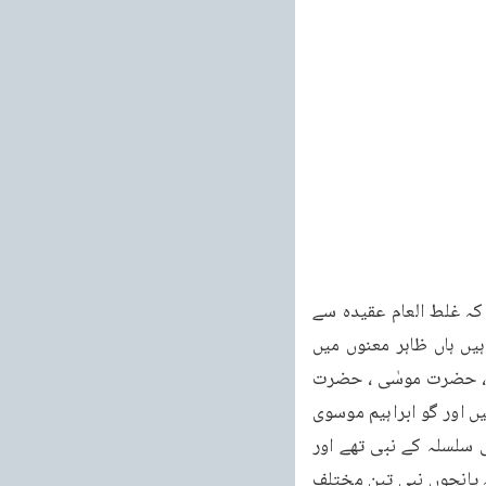
ہیں یا چند پیشگوئیاں ان میں مذکور ہیں)۔ان روایتوں میں پانچ کتابوں کا ذکر معلوم ہوتا ہے کہ غلط العام عقیدہ سے 
متاثر ہوئے بغیر یہ روایات نقل کی گئی ہیں اس لئے غالب احتمال یہ ہے کہ یہ احادیث درست ہیں ہاں ظاہر معنوں میں 
نہیں ہیں بلکہ مجاز و استعارہ کا استعمال ان میں کیا گیا ہے۔یاد رکھنا چاہیے کہ حضرت ابراہیمؑ ، حضرت موسٰی ، حضرت 
دائودؑ، حضرت مسیحؑ اور آنحضرت صلی اللہ علیہ وسلم ابراہیمی خاندان کے درخشندہ ستارے ہیں اور گو ابراہیم موسوی 
سلسلہ سے پہلے اور حضرت نوحؑ کے تابع نبیوں میں سے تھے۔موسٰی، دائود اور مسیحؑ اسرائیلی سلسلہ کے نبی تھے اور 
آنحضرت صلی اللہ علیہ وسلم محمدی سلسلہ کے بانی تھے اور نبوت کے سلسلہ کے لحاظ سے یہ پانچوں نبی تین مختلف 