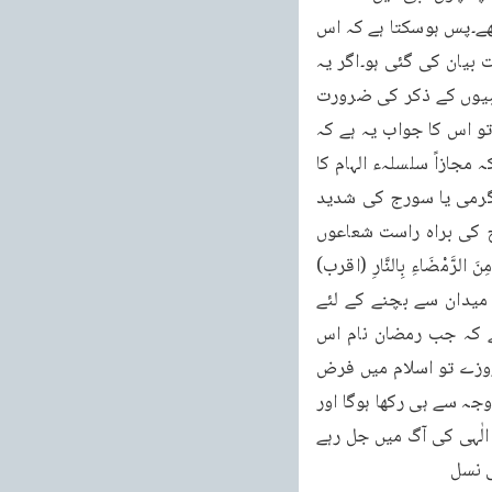
سلسلوں سے متعلق تھے مگر خاندان کے لحاظ سے یہ پانچوں نبی ایک خاندان سے تعلق رکھتے تھے۔پس ہوسکتا ہے کہ اس 
آیت میں کلام الٰہی کے سلسلہ کے لحاظ سے نہیں بلکہ ابراہیمی خاندان کے لحاظ سے ایک حکمت بیان کی گئی ہو۔اگر یہ 
درست ہے تو نہ حضرت نوحؑ کے ذکر کی اس حدیث میں ضرورت تھی اور نہ دوسری اقوام کے نبیوں کے ذکر کی ضرورت 
تھی۔اب سوال یہ پیدا ہوتا ہے کہ کیا ان پانچ نبیوں کو رمضان میں الہام ہوا خواہ جُزْأً خواہ کُلًّا۔تو اس کا جواب یہ ہے کہ 
میں اس خیال کو اوپر تفصیل سے ردّ کر آیا ہوں۔پس رمضان سے رمضان کا مہینہ مراد نہیں بلکہ مجازاً سلسلہء الہام کا 
نام رمضان رکھ دیا گیا ہے۔رمضان رَمَضَ سے نکلا ہے اور رَمَضَ کے معنے عربی زبان میں شدید گرمی یا سورج کی شدید 
تپش کے ہوتے ہیں اور رَمَضَاءُ کے معنے اس میدان کے ہوتے ہیں جو گرمی کے موسم میں سورج کی براہ راست شعاعوں 
کی وجہ سے تپ اٹھا ہو۔چنانچہ ایک شاعر کہتا ہے ؎ اَلْمُسْتَجِیْـرُ بِعَمْرٍو عِنْدَ کُرْبَتِہٖ کَالْمُسْتَجِیْـرِ مِنَ الرَّمْضَاءِ بِالنَّارِ (اقرب) 
یعنی عمرو (اس کا مخالف) سے مصیبت کے وقت مدد مانگنا ایسا ہی ہے جیسا کہ شدید گرم میدان سے بچنے کے لئے 
کوئی آگ کی پناہ ڈھونڈے یعنی رَمَضَاء کی گرمی آگ کے قریب قریب ہوتی ہے۔معلوم ہوتا ہے کہ جب رمضان نام اس 
مہینہ کا رکھا گیا ہے اس وقت یہ مہینہ سخت گرمی کے موسم میں آیا ہوگا۔بہرحال رمضان کے روزے تو اسلام میں فرض 
ہوئے اور اس مہینہ کا نام رمضان بہت پہلے رکھا گیا ہے۔پس رکھنے والے نے یہ نام شدت گرما کی وجہ سے ہی رکھا ہوگا اور 
کلام الٰہی ہمیشہ اسی وقت آتا ہے جبکہ دنیا میں گناہ اور فسق وفجور کی وجہ سے لوگ غضب الٰہی کی آگ میں جل رہے 
ی نسل