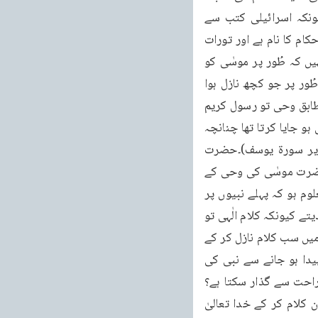
آتا ہے کہ انہیں چالیس راتوں کے وعدہ میںالواح ملی تھیں(الاعراف:۱۴۳)۔مسلمان مفسرین چونکہ اسرائیلی کتب سے 
واقف نہ تھے انہوں نے یہ سمجھ لیا کہ الواح اور تورات ایک شے ہیں۔حالانکہ الواح صرف دس احکام کا نام ہے اور تورات 
ان احکام سے سینکڑوں گنے زیادہ امور پر مشتمل ہے۔قرآن کریم میں کسی جگہ بھی یہ ذکر نہیں کہ طُور پر موسٰی کو 
مکمل تورات ملی تھی۔صرف الواح کا ذکر آتا ہے اور تورات بھی اسی کی مصدق ہے سو اوّل تو طُور پر جو کچھ نازل ہوا 
یک دم نازل نہیں ہوا چالیس راتوں میں نازل ہوا دوسرے وہاں جو کچھ نازل ہوا اس اندازہ کے مطابق وحی تو رسول کریم 
صلی اللہ علیہ وسلم کو بھی کئی راتوں میں ہوئی ہے کئی کئی رکوع کا ٹکڑا آپ پر یک دم نازل ہو جایا کرتا تھا چنانچہ 
سورۂ یوسف کی نسبت آتا ہے کہ ساری سورۃ ایک ہی وقت میںنازل ہوئی تھی(فتح البیان زیر سورۃ یوسف)۔حضرت 
موسٰی پر جو کلام طُور پہاڑ پر چالیس دن میںنازل ہوا اس سے تو سورۂ یوسف یقیناً بڑی ہے۔حضرت موسٰی کی وحی کے 
علاوہ دوسرے نبیوں کی وحی کی نسبت تو کوئی قوی یا ضعیف روایت بھی نہیں جس سے معلوم ہو کہ پہلے نبیوں پر 
کلام الٰہی یک دم نازل ہو جاتا تھا اور اگر ایسا لکھا بھی ہوتا تو ہم اسے خلاف عقل کہہ کر رد کر دیتے کیونکہ کلام الٰہی تو 
نبی اور خدا کے تعلق کو روشن کرتا رہتا ہے۔کیا ہم خیال کر سکتے ہیں کہ کسی نبی پر ایک رات میں سب کلام نازل کر کے 
خدا تعالیٰ خاموش ہو جائے گا کلام الٰہی تو الٰہی تعلق پر شہادت ہوتا ہے کیا اس شہادت کے پیدا ہو جانے سے نبی کی 
قلبی کیفیت اطمینان والی رہ سکتی ہے ؟ کیا وہ اس محجوب اور محبوب سے دور زندگی کو راحت سے گذار سکتا ہے؟ 
رسول کریم صلی اللہ علیہ وسلم کا چند دن کے وحی کے وقفہ سے کیا حال ہوا تھا۔اگر ایک دن کلام کر کے خدا تعالیٰ 