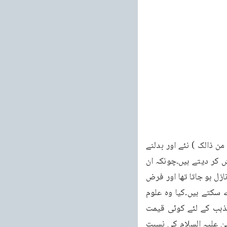
آہستہ آہستہ نازل ہونے کے تو یہ معنے ہیں کہ محمد (رسول اللہ صلی اللہ علیہ وسلم نعوذباللہ من ذالک ) نئے اور بدلنے 
والے حالات کے مطابق اور نئی ضرورتوں کے پیش آنے پر ایک نیا کلام بنا کر دنیا کے سامنے پیش کر دیتے ہیں۔چونکہ ان 
کے اعتراض کی بنیاد عقلی تھی اس سے یہ نتیجہ نہیں نکل سکتا کہ پہلے نبیوں پر کلام اکٹھا نازل ہو جاتا تھا اور فرض 
کرو کہ کفار مکہ ایسا کہتے بھی تھے تو کیا ان کے خیال کو ہم کوئی بھی اہمیت اور قیمت دے سکتے ہیں۔کیا وہ علوم 
آسمانی کے ماہر تھے یا مذہبی تاریخ کا علم ان کو حاصل تھا کہ ہم ان کے اعتراض کو تاریخ مذہب کے لئے کوئی قیمت 
دیں؟ اس غلطی کے پیدا ہونے کی ایک اور وجہ بھی ہے اور وہ یہ کہ قرآن کریم میںحضرت موسیٰ علیہ السلام کی نسبت 