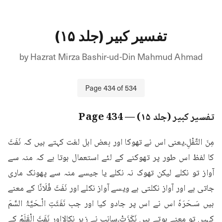
تفسیر کبیر (جلد ۱۵)
by
Hazrat Mirza Bashir-ud-Din Mahmud Ahmad
Page
434
of
534
تفسیر کبیر (جلد ۱۵)
— Page
434
مِنَ التَّفْلِ۔یعنی اس نے تھوکا اور بعض اہل لغت کہتے ہیں کہ نَفَثَ 
کا لفظ اس طور پر تھوکنے کے لئے استعمال ہوتا ہے کہ منہ سے 
آواز تو نکلے لیکن تھوک نہ نکلے یا جیسے منہ سے پھونک ماری 
جاتی ہے اور آواز نکلتی ہے ویسے آواز نکلے اور نَفَثَ فُلَانًا کے معنے 
ہیں سَـحَرَہٗ اس نے اس پر جادو کیا اور جب نَفَثَتِ الْـحَیَّۃُ السَّمَ 
کہیں تو معنے ہوتے ہیں نَکَزَتْ۔سانپ نے زہر نکالااور نَفَثَ الْقَلَمُ کے 