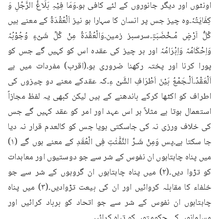
اونٹوں اور دیگر جانوروں کے لئے کافی ہو۔وَمَا فِیْہِ بَلَاغُ الرَّجُلِ وَ 
کِفَایَتُہٗ۔وہ چیز جس پر انسان کا سہارا ہو نیز اَلْعُقْدَۃُ کے معنے ہیں 
کُلُّ اَرْضٍ مُـخْضَبَۃٍ۔سرسبز زمین۔وَالْعُقْدَۃُ مِنْ کُلِّ شَیْءٍ وُجُوْبُہٗ 
وَاِحْکَامُہٗ وَاِبْرَامُہٗ اور ہر چیز کی عقدہ اس کو کہیں گے جس کو 
پورا کرنا اور پختہ رکھنا ضروری ہو۔(اقرب) مفردات میں ہے 
اَلْعَقْدُ۔اَلْـجَمْعُ بَیْنَ اَطْرَافِ الشَّیْ ءِ۔کہ عقدکے معنے دو چیزوں کی 
اطراف کو اکٹھا کرکے باندھنے کے ہیں لیکن کبھی یہ لفظ مجازاً 
استعمال ہوتا ہے مثلاً ہر اس عہد اور امر کو عقد کہیں گے جس 
کی خلاف ورزی نہ کی جاسکتی ہویا جس کو کالعدم قرار نہ دیا 
جا سکتا ہے۔پس وَمِنْ شَـرِّ النَّفّٰثٰتِ فِی الْعُقَدِ کے معنے ہوں گے (۱) 
میں پناہ چاہتاہوں ان نفوس کے شر سے جو دوستیوں اور معاہدات 
کو تڑوا دیں۔(۲) میں پناہ چاہتاہوں ان گروہوں کے شر سے جو 
خلفاء کا مقابلہ کروائیں اور ان کی بیعت تڑوادیں۔(۳) میں پناہ 
چاہتاہوں ان نفوس کے شر سے جو اتحاد کو برباد کرائیں اور 
مسلمانوں کی حکومتوں کو تباہ کرائیں۔