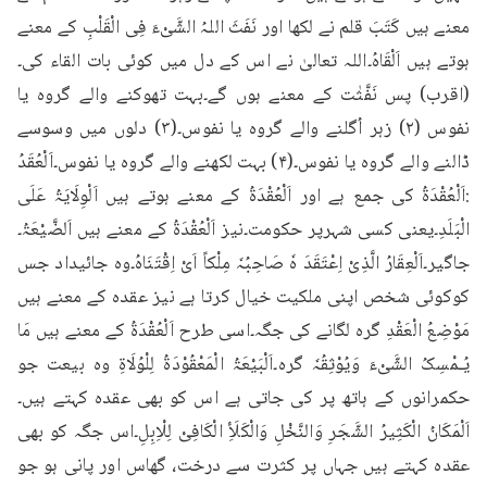
معنے ہیں کَتَبَ قلم نے لکھا اور نَفَثَ اللہُ الشَّیْءَ فِی الْقَلْبِ کے معنے 
ہوتے ہیں اَلْقَاہُ۔اللہ تعالیٰ نے اس کے دل میں کوئی بات القاء کی۔
(اقرب) پس نَفَّثٰت کے معنے ہوں گے۔بہت تھوکنے والے گروہ یا 
نفوس (۲) زہر اُگلنے والے گروہ یا نفوس۔(۳) دلوں میں وسوسے 
ڈالنے والے گروہ یا نفوس۔(۴) بہت لکھنے والے گروہ یا نفوس۔اَلْعُقَدُ 
:اَلْعُقْدَۃُ کی جمع ہے اور اَلْعُقْدَۃُ کے معنے ہوتے ہیں اَلْوِلَایَۃُ عَلَی 
الْبَلَدِ۔یعنی کسی شہرپر حکومت۔نیز اَلْعُقْدَۃُ کے معنے ہیں اَلضَّیْعَۃُ۔
جاگیر۔اَلْعِقَارُ الَّذِیْ اِعْتَقَدَ ہٗ صَاحِبُہٗ مِلْکاً اَیْ اِقْتَنَاہُ۔وہ جائیداد جس 
کوکوئی شخص اپنی ملکیت خیال کرتا ہے نیز عقدہ کے معنے ہیں 
مَوْضِعُ الْعَقْدِ گرہ لگانے کی جگہ۔اسی طرح اَلْعُقْدَۃُ کے معنے ہیں مَا 
یُـمْسِکُ الشَّیْءَ وَیُوْثِقُہٗ گرہ۔اَلْبَیْعَۃُ الْمَعْقُوْدَۃُ لِلْوُلَاۃِ وہ بیعت جو 
حکمرانوں کے ہاتھ پر کی جاتی ہے اس کو بھی عقدہ کہتے ہیں۔
اَلْمَکَانُ الْکَثِیرُ الشَّجَرِ وَالنَّخْلِ وَالْکَلَأِ الْکَافِیْ لِلْاِبِلِ۔اس جگہ کو بھی 
عقدہ کہتے ہیں جہاں پر کثرت سے درخت، گھاس اور پانی ہو جو 