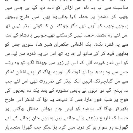
مناسبت سے اب یہ نام اس لڑائی کو دے دیا گیا ہے جس میں 
چھپ کر دشمن پر حملہ کیا جائے۔وہ بھی اسی طرح پیچھے 
پیچھے چھپ کر آرہے تھے۔مگر چونکہ ان کا کوئی لیڈر نہیں تھا 
اس لئے وہ متفقہ حملہ نہیں کرسکتے تھے۔جوںہی بادشاہ کے منہ 
سے یہ فقرہ نکلا، ایک افغانی حکمران شیر شاہ سوری جس کو 
ہمایوں قید کر کے ساتھ لے جا رہا تھا اس نے یہ فقرہ سن لیا۔اس 
کو اس قدر غیرت آئی کہ اس نے زور سے جھٹکا لگایا تو وہ رسّہ 
جس سے وہ بندھا ہوا تھا ٹوٹ گیا۔اوروہ بھاگ کر اپنے افغان لشکر 
سے مل گیا۔چونکہ انہیں ایک لیڈر کی ضرورت تھی اس لئے جب 
یہ پہنچ گیا تو انہوں نے باہمی مشورہ کے بعد یک دم ہمایوں کی 
فوج پر شب خون مارا۔جس کا نتیجہ یہ ہوا کہ لشکر اس طرح 
بکھرکر بھاگا کہ بادشاہ کو اپنی جان بچانی مشکل ہوگئی اور 
جیسا کہ تاریخ پڑھنے والے جانتے ہیں ہمایوں جان بچانے کے لئے 
گھوڑے پر سوار ہو کر دریا میں کود پڑا۔مگر جب گھوڑا منجدہار 