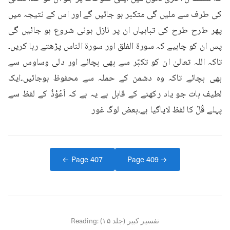
کی طرف سے ملیں گی متکبر ہو جائیں گے اور اس کے نتیجہ میں 
پھر طرح طرح کی تباہیاں ان پر نازل ہونی شروع ہو جائیں گی 
پس ان کو چاہیے کہ سورۃ الفلق اور سورۃ الناس پڑھتے رہا کریں۔
تاکہ اللہ تعالیٰ ان کو تکبّر سے بھی بچائے اور دلی وساوس سے 
بھی بچائے تاکہ وہ دشمن کے حملہ سے محفوظ ہوجائیں۔ایک 
لطیف بات جو یاد رکھنے کے قابل ہے یہ ہے کہ اَعُوْذُ کے لفظ سے 
پہلے قُلْ کا لفظ لایاگیا ہے۔بعض لوگ غور
← Page
407
Page
409
→
تفسیر کبیر (جلد ۱۵)
Reading: