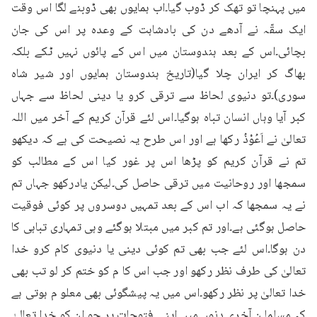
میں پہنچا تو تھک کر ڈوب گیا۔اب ہمایوں بھی ڈوبنے لگا اس وقت 
ایک سقّہ نے آدھے دن کی بادشاہت کے وعدہ پر اس کی جان 
بچائی۔اس کے بعد ہندوستان میں اس کے پائوں نہیں ٹکے بلکہ 
بھاگ کر ایران چلا گیا(تاریخ ہندوستان ہمایوں اور شیر شاہ 
سوری)۔تو دنیوی لحاظ سے ترقی کرو یا دینی لحاظ سے جہاں 
کبر آیا وہاں انسان تباہ ہوگیا۔اس لئے قرآن کریم کے آخر میں اللہ 
تعالیٰ نے اَعُوْذُ رکھا ہے اور اس طرح یہ نصیحت کی ہے کہ دیکھو 
تم نے قرآن کریم کو پڑھا اس پر غور کیا اس کے مطالب کو 
سمجھا اور روحانیت میں ترقی حاصل کی۔لیکن یادرکھو جہاں تم 
نے یہ سمجھا کہ اب اس کے بعد تمہیں دوسروں پر کوئی فوقیت 
حاصل ہوگئی ہے۔اور تم کبر میں مبتلا ہوگئے وہی تمہاری تباہی کا 
دن ہوگا۔اس لئے جب بھی تم کوئی دینی یا دنیوی کام کرو خدا 
تعالیٰ کی طرف نظر رکھو اور جب اس کا م کو ختم کر لو تب بھی 
خدا تعالیٰ پر نظر رکھو۔اس میں یہ پیشگوئی بھی معلو م ہوتی ہے 
کہ مسلما ن آخری دنوں میں اپنی فتوحات پر جو ان کو خدا تعالیٰ 