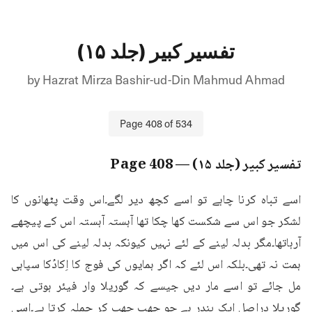
تفسیر کبیر (جلد ۱۵)
by
Hazrat Mirza Bashir-ud-Din Mahmud Ahmad
Page
408
of
534
تفسیر کبیر (جلد ۱۵)
— Page
408
اسے تباہ کرنا چاہے تو اسے کچھ دیر لگے۔اس وقت پٹھانوں کا 
لشکر جو اس سے شکست کھا چکا تھا آہستہ آہستہ اس کے پیچھے 
آرہاتھا۔مگر بدلہ لینے کے لئے نہیں کیونکہ بدلہ لینے کی اس میں 
ہمت نہ تھی۔بلکہ اس لئے کہ اگر ہمایوں کی فوج کا اِکادُکا سپاہی 
مل جائے تو اسے مار دیں جیسے کہ گوریلا وار فیئر ہوتی ہے۔
گوریلا دراصل ایک بندر ہے جو چھپ چھپ کر حملہ کرتا ہے۔اسی 