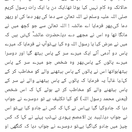
حالانکہ وہ کام نہیں کیا ہوتا تھا۔ایک دن یا ایک رات رسول کریم 
صلی اللہ علیہ وسلم نے اللہ تعالیٰ سے دعا کی پھر دعا کی او رپھر 
دعا کی۔پھر فرمایا اے عائشہ ! اللہ تعالیٰ سے جو کچھ میں نے 
مانگا تھا وہ اس نے مجھے دے دیا۔حضرت عائشہؓ کہتی ہیں کہ 
میں نے عرض کیا یا رسول اللہ وہ کیا ہے۔توآپ نے فرمایا کہ میرے 
پاس دو آدمی آئے ایک میرے سر کے پاس بیٹھ گیا اور دوسرا 
میرے پائوں کے پاس۔پھر وہ شخص جو میرے سر کے پاس 
بیٹھاہواتھا اس نے پائوں کے پاس بیٹھنے والے کو مخاطب کر کے 
کہا۔یا غالباً یہ فرمایا کہ پائوں کے پاس بیٹھنے والے نے سر کے 
پاس بیٹھنے والے کو مخاطب کر تے ہوئے کہا کہ اس شخص 
(یعنی محمد رسول اللہ) کو کیا تکلیف ہے تو دوسرے نے جواب 
دیا کہ جادوکیا گیا ہے۔اس نے کہا کہ کس نے جادو کیا ہے۔تو اس 
نے جواب دیا۔لبید بن الاعصم یہودی نے۔تب پہلے نے کہا کہ کس 
چیز میں جادو کیاگیا ہے۔تو دوسرے نے جواب دیا کہ کنگھی او 