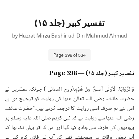
تفسیر کبیر (جلد ۱۵)
by
Hazrat Mirza Bashir-ud-Din Mahmud Ahmad
Page
398
of
534
تفسیر کبیر (جلد ۱۵)
— Page
398
وَالرِّوَایَۃُ الْاُوْلٰی اَصَـحُّ مِنْ ھٰذِہٖ۔(روح المعانی ) چونکہ مفسّرین نے 
حضرت عائشہ رضی اللہ تعالیٰ عنھا کی روایت کو ترجیح دی ہے 
اس لئے ہم صرف اسی روایت کا ترجمہ کرتے ہیں۔’’حضرت عائشہ 
رضی اللہ عنھا سے روایت ہے کہ نبی کریم صلی اللہ علیہ وسلم پر 
یہودیوں کی طرف سے جادو کیا گیا اور اس کا اثر یہاں تک ہوا کہ 
آپ بعض اوقات یہ سمجھتے تھے کہ آپ نے فلاں کام کیا ہے 