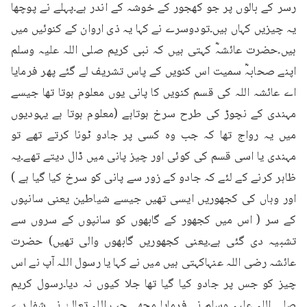
رسر کے بالوں پر جو کھجور کے خوشہ کے اندر ہے۔پہلے نے پوچھا 
یہ چیزیں کہاں ہیں۔تودوسرے نے کہا یہ ذی اروان کے کنوئیں میں 
ہیں۔حضرت عائشہؓ کہتی ہیں کہ نبی کریم صلی اللہ علیہ وسلم 
اپنے صحابہؓ سمیت اس کنویں کے پاس تشریف لے گئے پھر فرمایا 
اے عائشہ اللہ کی قسم کنویں کا پانی یوں معلوم ہوتا تھا جیسے 
مہندی کے نچوڑ کی طرح سرخ ہوتاہے (معلوم ہوتا ہے یہودیوں 
میں یہ رواج تھا کہ جب وہ کسی پر جادو ٹونا کرتے تھے تو 
مہندی یا اسی قسم کی کوئی اور چیز پانی میں ڈال دیتے تھے۔یہ 
ظاہر کرنے کے لئے کہ جادو کے زور سے پانی کو سرخ کیا گیا ہے ) 
اور وہاں کی کجھوریں ایسی تھیں جیسے شیاطین یعنی سانپوں 
کے سر ( اس میں کجھور کے گابھوں کو سانپوں کے سروں سے 
تشبیہ دی گئی ہے۔یعنی کجھوریں گابھوں والی تھیں) حضرت 
عائشہ رضی اللہ عنہاکہتی ہیں میں نے کہا یا رسول اللہ آپ نے اس 
چیز کو جس پر جادو کیا گیا تھا جلا کیوں نہ دیا۔رسول کریم 
صلی اللہ علیہ وسلم نے فرمایا مجھے جب اللہ تعالیٰ نے شفا دے 