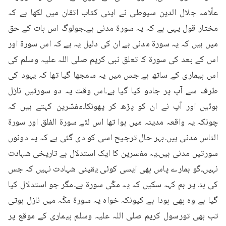
علّامہ جلال الدین سیوطی نے اپنی کتاب اتقان میں لکھا ہے کہ 
مختار قول یہی ہے کہ یہ سورۃ مدنی ہے۔جولوگ اس بات کے حق 
میں ہیں کہ یہ سورۃ مدنی ہے ان کی دلیل یہ ہے کہ اس سورۃ اور 
اس کے بعد کی سورۃ کا تعلق نبی کریم صلی اللہ علیہ وسلم کی 
اس بیماری کے ساتھ ہے جس میں یہ سمجھا گیا تھا کہ یہود کی 
طرف سے آپ پر جادو کیا گیا ہے۔اس وقت یہ دو سورتیں نازل 
ہوئیں اور آپ نے ان کو پڑھ کر پھونکا۔مفسّرین کہتے ہیں کہ 
چونکہ یہ واقعہ مدینہ میں ہوا تھا اس لئے سورۃ الفلق اور سورۃ 
الناس مدنی ہیں۔بہر حال ترجیح اسی کو دی گئی ہے کہ یہ دونوں 
سورتیں مدنی ہیں۔یہ مفسرین کا ایک استدلال ہے تاریخی شہادت 
نہیں۔گو ہمارے پاس بھی ایسی کوئی یقینی شہادت نہیں کہ جس 
کی بنا پر ہم کہہ سکیں کہ یہ مکّی سورۃ ہے۔مگر جو استدلال کیا 
گیا ہے وہ بھی بودا ہے کیونکہ خواہ یہ سورۃ مکّہ میں نازل ہوتی 
تب بھی تورسول کریم صلی اللہ علیہ وسلم بیماری کے موقع پر 