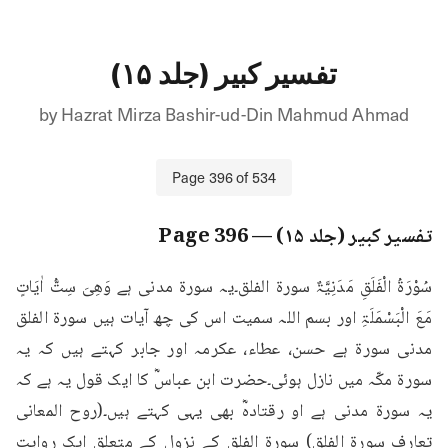
تفسیر کبیر (جلد ۱۵)
by
Hazrat Mirza Bashir-ud-Din Mahmud Ahmad
Page
396
of
534
تفسیر کبیر (جلد ۱۵)
— Page
396
سُوْرَۃُ الْفَلَقِ مَدَنِیَّۃٌ سورۃ الفلق۔یہ سورۃ مدنی ہے وَھِیَ سِتُّ اٰیَاتٍ 
مَعَ الْبَسْمَلَۃِ اور بسم اللہ سمیت اس کی چھ آیات ہیں سورۃ الفلق 
مدنی سورۃ ہے حسن، عطاء، عکرمہ اور جابر کہتے ہیں کہ یہ 
سورۃ مکّہ میں نازل ہوئی۔حضرت ابن عباسؓ کا ایک قول یہ ہے کہ 
یہ سورۃ مدنی ہے او رقتادہؓ بھی یہی کہتے ہیں۔(روح المعانی 
تعارف سورۃ الفلق) سورۃ الفلق کے نزول کے متعلق ایک روایت 