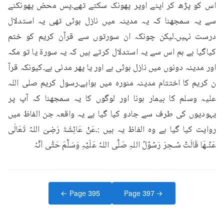
اس کو پڑھ کر اپنے اوپر پھونک سکتے تھے۔پس محض پھونکنے 
سے یہ سمجھنا کہ یہ مدینہ میں نازل ہوئی تھی یہ استدلال 
درست نہیں۔لیکن چونکہ ان سورتوں سے قرآن کریم کو ختم 
کیاگیا ہے ہم اس سے یہ استدلال کرتے ہیں کہ یہ سورۃ یا تو مکہ 
اور مدینہ دونوں میں نازل ہوئی ہے اور یا پھر مدنی ہے۔کیونکہ قرآ 
ن کریم کا اختتام مدینہ منورہ میں ہواہے۔رسول کریم صلی اللہ 
علیہ وسلم کا بیمار ہونا اور لوگوں کا یہ سمجھنا کہ آپ پر 
یہودیوں کی طرف سے جادو کیا گیا ہے یہ واقعہ جن الفاظ میں 
روایت کیا گیا ہے وہ الفاظ یہ ہیں :۔عَنْ عَائِشَۃَ رَضِیَ اللہُ تَعَالٰی 
عَنْـھَا قَالَتْ سُـحِرَ رَسُوْلُ اللہِ صَلَّی اللہُ عَلَیْہِ وَسَلَّمَ حَتّٰی اَنَّہٗ
← Page
395
Page
397
→