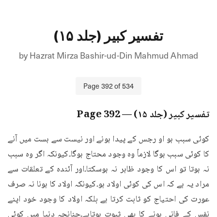
تفسیر کبیر (جلد ۱۵)
by
Hazrat Mirza Bashir-ud-Din Mahmud Ahmad
Page
392
of
534
تفسیر کبیر (جلد ۱۵)
— Page
392
کوئی سبب ہو او رجس کے پیدا ہونے اور نیست سے ہست میں آنے 
کا کوئی سبب ہوگا لازماً وہ وجود محتاج ہوگا۔کیونکہ اگر وہ سبب 
نہ ہوتا تو اس کا وجود ظاہر نہ ہوسکتا۔اور آئندہ کے تعلقات سے 
مراد یہ ہے کہ اس کی کوئی اولاد ہو۔کیونکہ اولاد کا ہونا نہ صرف 
عورت کی احتیاج کو ثابت کرتا ہے بلکہ اولاد کا وجود خود اپنے 
نفس کے فانی ہونے کا بھی ثبوت ہوتاہے۔چنانچہ دنیا میں کوئی 