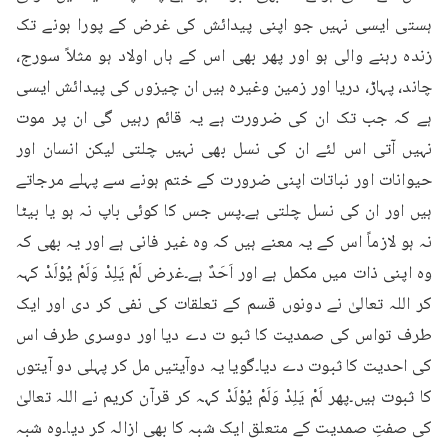
ہستی ایسی نہیں جو اپنی پیدائش کی غرض کے پورا ہونے تک 
زندہ رہنے والی ہو اور پھر بھی اس کے ہاں اولاد ہو مثلاً سورج، 
چاند، پہاڑ، دریا اور زمین وغیرہ ہیں ان چیزوں کی پیدائش ایسی 
ہے کہ جب تک ان کی ضرورت ہے یہ قائم رہیں گی ان پر موت 
نہیں آتی اس لئے ان کی نسل بھی نہیں چلتی لیکن انسان اور 
حیوانات اور نباتات اپنی ضرورت کے ختم ہونے سے پہلے مرجاتے 
ہیں اور ان کی نسل چلتی ہے۔پس جس کا کوئی باپ نہ ہو یا بیٹا 
نہ ہو لازماً اس کے یہ معنے ہیں کہ وہ غیر فانی ہے اور یہ بھی کہ 
وہ اپنی ذات میں مکمل ہے اور اَحَدٌ ہے۔غرض لَمْ یَلِدْ وَلَمْ یُوْلَدْ کہہ 
کر اللہ تعالیٰ نے دونوں قسم کے تعلقات کی نفی کر دی اور ایک 
طرف تواس کی صمدیت کا ثبو ت دے دیا اور دوسری طرف اس 
کی احدیت کا ثبوت دے دیا۔گویا یہ دوآیتیں مل کر پہلی دو آیتوں 
کا ثبوت ہیں۔پھر لَمْ یَلِدْ وَلَمْ یُوْلَدْ کہہ کر قرآن کریم نے اللہ تعالیٰ 
کی صفتِ صمدیت کے متعلق ایک شبہ کا بھی ازالہ کر دیا۔وہ شبہ 