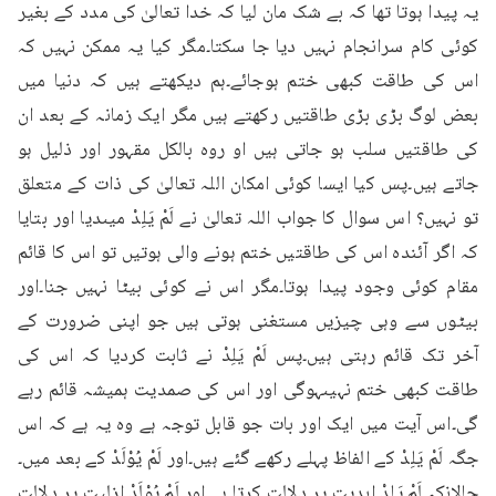
یہ پیدا ہوتا تھا کہ بے شک مان لیا کہ خدا تعالیٰ کی مدد کے بغیر 
کوئی کام سرانجام نہیں دیا جا سکتا۔مگر کیا یہ ممکن نہیں کہ 
اس کی طاقت کبھی ختم ہوجائے۔ہم دیکھتے ہیں کہ دنیا میں 
بعض لوگ بڑی بڑی طاقتیں رکھتے ہیں مگر ایک زمانہ کے بعد ان 
کی طاقتیں سلب ہو جاتی ہیں او روہ بالکل مقہور اور ذلیل ہو 
جاتے ہیں۔پس کیا ایسا کوئی امکان اللہ تعالیٰ کی ذات کے متعلق 
تو نہیں؟ اس سوال کا جواب اللہ تعالیٰ نے لَمْ یَلِدْ میںدیا اور بتایا 
کہ اگر آئندہ اس کی طاقتیں ختم ہونے والی ہوتیں تو اس کا قائم 
مقام کوئی وجود پیدا ہوتا۔مگر اس نے کوئی بیٹا نہیں جنا۔اور 
بیٹوں سے وہی چیزیں مستغنی ہوتی ہیں جو اپنی ضرورت کے 
آخر تک قائم رہتی ہیں۔پس لَمْ یَلِدْ نے ثابت کردیا کہ اس کی 
طاقت کبھی ختم نہیںہوگی اور اس کی صمدیت ہمیشہ قائم رہے 
گی۔اس آیت میں ایک اور بات جو قابل توجہ ہے وہ یہ ہے کہ اس 
جگہ لَمْ یَلِدْ کے الفاظ پہلے رکھے گئے ہیں۔اور لَمْ یُوْلَدْ کے بعد میں۔
حالانکہ لَمْ یَلِدْ ابدیت پر دلالت کرتا ہے اور لَمْ یُوْلَدْ ازلیت پر دلالت 