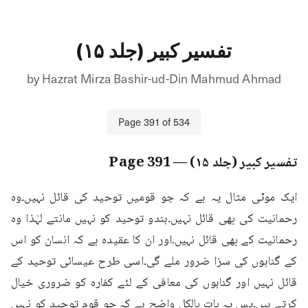
تفسیر کبیر (جلد ۱۵)
by
Hazrat Mirza Bashir-ud-Din Mahmud Ahmad
Page
391
of
534
تفسیر کبیر (جلد ۱۵)
— Page
391
ایک موٹی مثال یہ ہے کہ جو قومیں توحید کی قائل نہیں۔وہ 
رحمانیت کی بھی قائل نہیں۔ہندو توحید کو نہیں مانتے لہٰذا وہ 
رحمانیت کے بھی قائل نہیں۔اور ان کا عقیدہ ہے کہ انسان کو اس 
کے گناہوں کی سزا ضرور ملے گی۔اسی طرح عیسائی توحید کے 
قائل نہیں اور گناہوں کی معافی کے لئے کفارہ کو ضروری خیال 
کرتے ہیں۔پس یہ بات بالکل واضح ہے کہ جو قوم توحید کو نہیں 