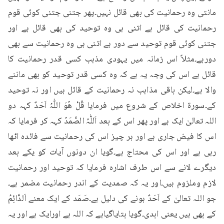
مانتی وہ رحمانیت کی بھی قائل نہیں۔پھر جتنی جتنی کوئی قوم 
رحمانیت کی قائل ہے اتنی ہی وہ توحید کی بھی قائل ہے اور 
جتنی کوئی قوم توحید سے دور ہے اتنی ہی وہ رحمانیت سے بھی 
دورہے۔مثلاً اس زمانہ میں یہودی مذہب کسی قدر رحمانیت کا 
قائل ہے اس کی وجہ یہ ہے کہ وہ کسی قدر توحید کو بھی ماننے 
والا ہے۔لیکن باقی مذاہب نہ رحمانیت کے قائل ہیں اور نہ توحید 
کے۔سورۃ اخلاص کے شروع میں فرمایا قُلْ ھُوَ اللّٰہُ اَحَدٌ کہہ دو 
اللہ تعالیٰ ایک ہے اور پھر اس کے بعد اَللّٰہُ الصَّمَدُ کہہ کر فرمایا کہ 
اس کا فیض جاری ہے اور ہر چیز اس کی رحمانیت سے فائدہ اٹھا 
رہی ہے اور اس کی محتاج ہے۔گویا ان دونوں آیات کو یکے بعد 
دیگرے لانے سے اس طرف اشارہ فرمایا کہ توحید اور رحمانیت 
لازم وملزوم ہیں۔اور یہ کہ صمدیت کے اندر رحمانیت مضمر ہے۔
جو اللہ تعالیٰ کے اَحَدٌ ہونے کی دلیل ہے۔صَمَد کے ایک معنے اَلدَّائِمُ 
کے بھی ہیں یعنی ابدی۔گویا بتایاگیاہے کہ اللہ ہے اورایک ہے اور یہ 