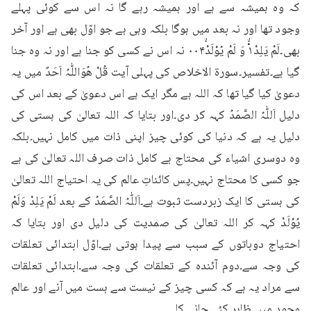
کہ وہ ہمیشہ سے ہے اور ہمیشہ رہے گا نہ اس سے کوئی پہلے 
وجود تھا اور نہ بعد میں ہوگا بلکہ وہی ہے جو اوّل بھی ہے اور آخر 
بھی۔لَمْ يَلِدْ١ۙ۬ وَ لَمْ يُوْلَدْۙ۰۰۴ نہ اس نے کسی کو جنا ہے اور نہ وہ جنا 
گیا ہے۔تفسیر۔سورۃ الاخلاص کی پہلی آیت قُلْ ھُوَاللّٰہُ اَحَدٌ میں یہ 
دعویٰ کیا گیا تھا کہ اللہ ہے مگر ایک ہے اس دعویٰ کے بعد اس کی 
دلیل اَللّٰہُ الصَّمَدُ کہہ کر دی۔اور بتایا کہ اللہ تعالیٰ کی ہستی کی 
دلیل یہ ہے کہ دنیا کی کوئی چیز اپنی ذات میں کامل نہیں۔بلکہ 
وہ دوسری اشیاء کی محتاج ہے کامل ذات صرف اللہ تعالیٰ کی ہے 
جو کسی کا محتاج نہیں۔پس کائناتِ عالم کی یہ احتیاج اللہ تعالیٰ 
کی ہستی کا ایک زبردست ثبوت ہے۔اَللّٰہُ الصَّمَدُ کے بعد لَمْ یَلِدْ وَلَمْ 
یُوْلَدْ کہہ کر اللہ تعالیٰ کی صمدیت کی دلیل دی اور بتایا کہ 
احتیاج دوباتوں کے سبب سے پیدا ہوتی ہے۔اوّل ابتدائی تعلقات 
کی وجہ سے۔دوم آئندہ کے تعلقات کی وجہ سے۔ابتدائی تعلقات 
سے مراد یہ ہے کہ کسی چیز کے نیست سے ہست میں آنے اور عالم 
وجود میں ظاہر کئے جانے کا