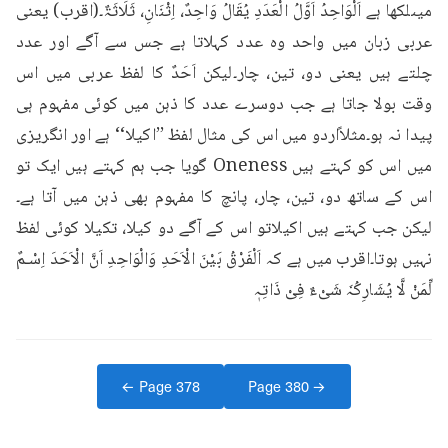
میںلکھا ہے اَلْوَاحِدُ اَوَّلُ الْعَدَدِ یُقَالُ وَاحِدٌ، اِثْنَانِ، ثَلَاثَۃٌ۔(اقرب) یعنی 
عربی زبان میں واحد وہ عدد کہلاتا ہے جس سے آگے اور عدد 
چلتے ہیں یعنی دو، تین، چار۔لیکن اَحَدٌ کا لفظ عربی میں اس 
وقت بولا جاتا ہے جب دوسرے عدد کا ذہن میں کوئی مفہوم ہی 
پیدا نہ ہو۔مثلاًاردو میں اس کی مثال لفظ ’’اکیلا‘‘ ہے اور انگریزی 
میں اس کو کہتے ہیں Oneness گویا جب ہم کہتے ہیں ایک تو 
اس کے ساتھ دو، تین، چار، پانچ کا مفہوم بھی ذہن میں آتا ہے۔
لیکن جب کہتے ہیں اکیلاتو اس کے آگے دو کیلا، تکیلا کوئی لفظ 
نہیں ہوتا۔اقرب میں ہے کہ اَلْفَرْقُ بَیْنَ الْاَحَدِ وَالْوَاحِدِ اَنَّ الْاَحَدَ اِسْـمٌ 
لِّمَنْ لَّا یُشَارِکُہٗ شَیْءٌ فِیْ ذَاتِہٖ
← Page
378
Page
380
→