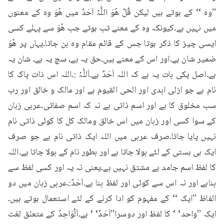
’’وہ ‘‘ کے ہوتے ہیں لیکن قُلْ ھُوَ اللّٰہُ اَحَدٌ میں ھُوَ وہ کے معنوں 
میں نہیں ہے۔کیونکہ وہ کے معنے تب ہوتے جب ھُوَ سے پہلے کسی 
ایسی چیز کا ذکر ہوتا جس کے قائم مقام وہ بن جاتا۔یہاں پر ھُوَ 
ضمیر شان ہے۔اور اس کے معنے ہیں۔حق یہ ہے، سچ یہ ہے، شان یہ 
ہے۔اصل پکی بات یہ ہے کہ اللہ اَحَدٌ ہے۔اَللّٰہُ :۔اللہ اس ذات پاک کا 
نام ہے جو ازلی ابدی اور الحی القیوم ہے اور مالک و خالق اور رب 
سب مخلوق کا ہے اور اسم ذاتی ہے نہ کہ اسم صفاتی۔عربی زبان 
کے سوا کسی اور زبان میں اس خالق ومالک کل کا کوئی ذاتی نام 
نہیں پایا جاتا۔صرف عربی میں اللہ ایک ذاتی نام ہے جو صرف 
ایک ہی ہستی کے لئے بولا جاتا ہے اور بطور نام کے بولا جاتا ہے۔اللہ 
کا لفظ اسم جامد ہے مشتق نہیں ہے۔یعنی نہ یہ اور کسی لفظ سے 
بناہے اور نہ اس سے کوئی اور لفظ بنا ہے۔اَحَدٌ:۔عربی زبان میں دو 
الفاظ ’’ایک ‘‘ کے مفہوم کو ادا کرنے کے لئے استعمال ہوتے ہیں۔
ایک ’’واحد‘ ‘ کا لفظ اور دوسرا’’اَحَدٌ‘ ‘ ہے۔اَلْوَاحِدُ کے متعلق لغت 