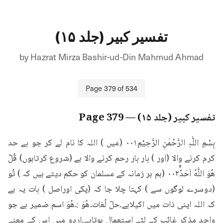
تفسیر کبیر (جلد ۱۵)
by
Hazrat Mirza Bashir-ud-Din Mahmud Ahmad
Page
379
of
534
تفسیر کبیر (جلد ۱۵)
— Page
379
بِسْمِ اللّٰہِ الرَّحْمٰنِ الرَّحِیْمِ۰۰۱ (میں ) اللہ کا نام لے کر جو بے حد 
کرم کرنے والا (اور ) بار بار رحم کرنے والا ہے (شروع کرتاہوں) قُلْ 
هُوَ اللّٰهُ اَحَدٌۚ۰۰۲ (ہم ہر زمانہ کے مسلمان کو حکم دیتے ہیں کہ ) تُو 
(دوسرے لوگوں سے ) کہتا چلا جا کہ (پکی اوراصل ) بات یہ ہے 
کہ اللہ اپنی ذات میں اکیلاہے۔حلّ لُغات۔ھُوَ :۔ھُوَ اسم ضمیر ہے جو 
واحد مذکر غائب کے لئے استعمال ہوتاہے۔اردو میں اس کے معنے 