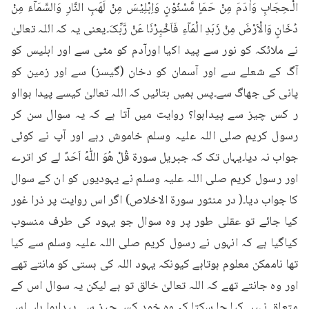
الْـحِجَابِ وَاٰدَمَ مِنْ حَمَاٍ مَّسْنُوْنٍ وَاِبْلِیْسَ مِنْ لَھَبِ النَّارِ وَالسَّمَآءَ مِنْ 
دُخَانٍ وَالْاَرْضَ مِنْ زَبَدِ الْمَآءِ فَاَخْبِرْنَا عَنْ رَّبِّکَ۔یعنی یہ کہ اللہ تعالیٰ 
نے ملائکہ کو نور سے پید اکیا اورآدم کو مٹی سے اور ابلیس کو 
آگ کے شعلے سے اور آسمان کو دخان (گیسز) سے اور زمین کو 
پانی کی جھاگ سے۔پس ہمیں بتائیں کہ اللہ تعالیٰ کیسے پیدا ہوااو 
ر کس چیز سے پیداہوا؟ روایت میں آتا ہے کہ یہ سوال سن کر 
رسول کریم صلی اللہ علیہ وسلم خاموش رہے اور آپ نے کوئی 
جواب نہ دیا۔یہاں تک کہ جبریل سورۃ قُلْ هُوَ اللّٰهُ اَحَدٌ لے کر اترے 
اور رسول کریم صلی اللہ علیہ وسلم نے یہودیوں کو ان کے سوال 
کا جواب دیا۔( در منثور سورۃ الاخلاص) اگر اس روایت پر ذرا غور 
کیا جائے تو عقلی طور پر وہ سوال جو یہود کی طرف منسوب 
کیاگیا ہے کہ انہوں نے رسول کریم صلی اللہ علیہ وسلم سے کیا 
تھا ناممکن معلوم ہوتاہے کیونکہ یہود اللہ کی ہستی کو مانتے تھے 
اور وہ جانتے تھے کہ اللہ تعالیٰ خالق تو ہے لیکن یہ سوال اس کے 
متعلق نہیں کیا جا سکتا کہ وہ خود کس چیز سے پیداہوا۔ہاں اس 