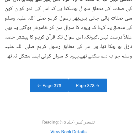
کی صفات کے متعلق سوال ہوسکتا ہے کہ اس کے اندر کو ن کون 
سی صفات پائی جاتی ہیں۔پھر رسول کریم صلی اللہ علیہ وسلم 
کے متعلق یہ کہنا کہ یہود کا سوال سن کر خاموش ہوگئے یہ بھی 
عقلاً درست نہیں۔کیونکہ اس سوال تک قرآن کریم کا بیشتر حصہ 
نازل ہو چکا تھا۔اور اس کے مطابق رسول کریم صلی اللہ علیہ 
وسلم جواب دے سکتے تھے۔یہود کا سوال کوئی ایسا مشکل نہ تھا
← Page
376
Page
378
→
تفسیر کبیر (جلد ۱۵)
Reading:
View Book Details