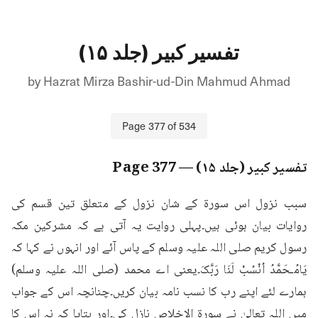
تفسیر کبیر (جلد ۱۵)
by
Hazrat Mirza Bashir-ud-Din Mahmud Ahmad
Page
377
of
534
تفسیر کبیر (جلد ۱۵)
— Page
377
سبب نزول اس سورۃ کے شان نزول کے متعلق تین قسم کی 
روایات بیان ہوئی ہیں۔پہلی روایت یہ آتی ہے کہ مشرکین مکہ 
رسول کریم صلی اللہ علیہ وسلم کے پاس آئے اور انہوں نے کہا کہ 
یَامُـحَمَّدُ اُنْسُبْ لَنَا رَبَّکَ۔یعنی اے محمد (صلی اللہ علیہ وسلم) 
ہمارے لئے اپنے رب کا نسب نامہ بیان کریں۔چنانچہ اس کے جواب 
میں اللہ تعالیٰ نے سورۃ الاخلاص نازل کی۔اور بتایا کہ نہ اس کا 