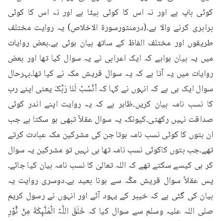
کوئی باپ ہے اور نہ اس کا کوئی بیٹا ہے اور نہ اس کا کوئی 
برابری کرنے والا ہے۔(درمنثورسورۃ الاخلاص) یہ روایت مختلف 
طریقوں اور مختلف الفاظ کے ساتھ بیان ہوئی ہے۔بعض روایات 
میں یہ بیان ہواہے کہ ایک اعرابی نے یہ سوال کیا تھا اور بعض 
روایات میں یہ آتا ہے کہ یہ سوال قریش مکہ نے کیا تھا۔بہرحال 
سوال ایک ہی ہے کہ انہوں نے کہا کہ اُنْسُبْ لَنَا رَبَّکَ یعنی اپنے رب 
کا نسب نامہ بیان کریں۔ظاہر ہے کہ یہ روایت اپنے اندر کوئی 
صداقت نہیں رکھتی۔کیونکہ یہ سوال عقلاً تبھی ہو سکتا ہے جب 
ان بتوں کا کوئی نسب نامہ ہوتا جن کی مشرکین مکہ عبادت کرتے 
تھے۔جب بتوں کاکوئی نسب نامہ تھا ہی نہیں تو مشرکین یہ سوال 
کر ہی کیسے سکتے تھے کہ اللہ تعالیٰ کا نسب نامہ بیان کیا جائے۔
پس عقلاً سوال قریش مکّہ سے ہونا بعید ہے۔دوسری روایت یہ 
بیان کی گئی ہے کہ خیبر کے یہود آئے اور انہوں نے رسول کریم 
صلی اللہ علیہ وسلم سے سوال کیا کہ خَلَقَ اللّٰہُ الْمَلٰٓىِٕكَةَ مِنْ نُّوْرِ 