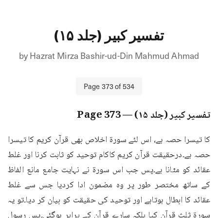
تفسیر کبیر (جلد ۱۵)
by
Hazrat Mirza Bashir-ud-Din Mahmud Ahmad
Page
373
of
534
تفسیر کبیر (جلد ۱۵)
— Page
373
کا تیسرا حصہ ہے، اس لئے سورۃ اخلاص بھی قرآن کریم کا تیسرا 
حصہ ہے۔درحقیقت قرآن کریم کاکام توحید کو ثابت کرنا اور غلط 
عقائد کو مٹانا ہے۔پس جب اس سورۃ نے نہایت جامع مانع الفاظ 
کے ساتھ مختصر طور پر وہ مضمون ادا کردیا جس سے غلط 
عقائد کا ابطال ہوتاہے اور توحید کی حقیقت کو بیان کر دیا۔تو یہ 
سورۃ ثلث قرآن کیا بلکہ سارے قرآن کے برابر ہوگئی۔پس رسول 