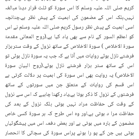
کریم صلی اللہ علیہ وسلم کا اس سورۃ کو ثلث قرار دینا مبالغہ 
نہیں۔بلکہ اس کے مضمون کی اہمیت کے پیش نظر ہے۔چنانچہ 
اسی اہمیت کے پیش نظر رسول کریم صلی اللہ علیہ وسلم نے اس 
کو اعظم السور کے نام سے بھی یاد کیا ہے۔(روح المعانی مقدمۃ 
سورۃ الاخلاص ) سورۃ الاخلاص کے ساتھ نزول کے وقت سترہزار 
فرشتے نازل ہوئے روایات میں آتا ہے کہ جب یہ سورۃ نازل ہوئی تو 
اس کے ساتھ ستر ہزار فرشتے نازل ہوئے۔(روح البیان سورۃ 
الاخلاص) یہ روایت بھی اس سورۃ کی اہمیت پر دلالت کرتی ہے 
اس قسم کی روایات کے متعلق جن میں سورتوں کے ساتھ 
فرشتوں کے نزول کا ذکر ہوتا ہے،یاد رکھنا چاہیے کہ اس سے نزول 
کے وقت کی حفاظت مراد نہیں ہوتی بلکہ نزول کے بعد کی 
حفاظت مرا د ہوتی ہے۔اور وہ اس طرح کہ ہر سورۃ کسی خاص 
مضمون کے بارہ میں ہوتی ہے اور بعض دفعہ اس میں پیشگوئیاں 
ہوتی ہیں جن کے پو را ہونے پراس سورۃ کی سچائی کا انحصار 