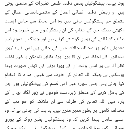
ہوتا ہے۔یہ پیشگوئیاں بعض دفعہ طبعی تغیرات کے متعلق ہوتی 
ہیں او ربعض دفعہ انسانی اعمال کے متعلق۔انسانی اعمال کے 
متعلق جو پیشگوئیاں ہوتی ہیں وہ اس لحاظ سے خاص اہمیت 
رکھتی ہیںکہ جن کے عذاب کی ان پیشگوئیوں میں خبرہو۔وہ اس 
عذاب کو ٹالنے کی پوری کوشش کرتے ہیں۔اور چونکہ بالعموم غیر 
معمولی طور پر مخالف حالات میں کی جاتی ہیں۔اس لئے دنیوی 
سامانوں کے لحاظ سے ان کا پورا ہونا بظاہر ناممکن یا غیر اغلب 
نظر آتا ہے۔اور اسی وقت ان کے پورا ہونے کی کوئی صورت پیدا 
ہوسکتی ہے جبکہ اللہ تعالیٰ کی طرف سے غیبی امداد کا انتظام 
کیا جائے پس جس سورۃ میں اس قسم کی پیشگوئیاں ہوں جن 
کے باطل کرنے کے متعلق زبردست قوموں نے زور لگانا ہو۔ان کے 
بارہ میں اللہ تعالیٰ کی طرف سے ان ملائکہ کو جو دنیا کے 
مختلف کاموں پر بطور مدبر مقرر ہیں، ہدایت کی جاتی ہے کہ وہ 
ایسے سامان پیدا کریں کہ وہ پیشگوئیاں بغیر روک کے پوری 
ہوجائیں۔گوسورۃ الاخلاص میں کوئی پیشگوئی نہیں۔لیکن چونکہ 