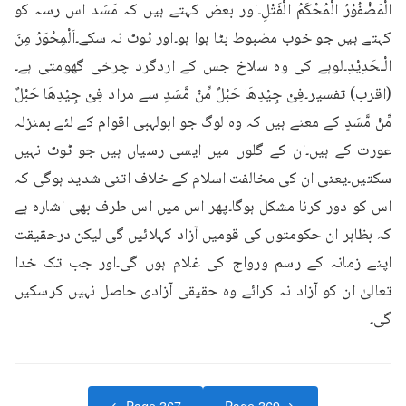
الْمَضْفُوْرُ الْمُحْکَمُ الْفَتْلِ۔اور بعض کہتے ہیں کہ مَسَد اس رسہ کو 
کہتے ہیں جو خوب مضبوط بٹا ہوا ہو۔اور ٹوٹ نہ سکے۔اَلْمِحْوَرُ مِنَ 
الْـحَدِیْدِ۔لوہے کی وہ سلاخ جس کے اردگرد چرخی گھومتی ہے۔
(اقرب) تفسیر۔فِیْ جِیْدِھَا حَبْلٌ مِّنْ مَّسَدٍ سے مراد فِیْ جِیْدِھَا حَبْلٌ 
مِّنْ مَّسَدٍ کے معنے ہیں کہ وہ لوگ جو ابولہبی اقوام کے لئے بمنزلہ 
عورت کے ہیں۔ان کے گلوں میں ایسی رسیاں ہیں جو ٹوٹ نہیں 
سکتیں۔یعنی ان کی مخالفت اسلام کے خلاف اتنی شدید ہوگی کہ 
اس کو دور کرنا مشکل ہوگا۔پھر اس میں اس طرف بھی اشارہ ہے 
کہ بظاہر ان حکومتوں کی قومیں آزاد کہلائیں گی لیکن درحقیقت 
اپنے زمانہ کے رسم ورواج کی غلام ہوں گی۔اور جب تک خدا 
تعالیٰ ان کو آزاد نہ کرائے وہ حقیقی آزادی حاصل نہیں کرسکیں 
گی۔