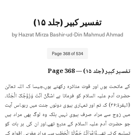
تفسیر کبیر (جلد ۱۵)
by
Hazrat Mirza Bashir-ud-Din Mahmud Ahmad
Page
368
of
534
تفسیر کبیر (جلد ۱۵)
— Page
368
کے ماتحت ہوں اور قوت متاثرہ رکھتے ہوں۔جیسا کہ اللہ تعالیٰ 
حضرت آدم علیہ السلام کو فرماتا ہے اسْکُنْ اَنْتَ وَزَوْجُکَ الْجَنَّۃَ۔
(البقرۃ:۳۶) کہ تم اور تمہاری بیوی دونوں جنت میں رہو۔اس آیت 
میں زوج سے مراد صرف بیوی نہیں بلکہ وہ لوگ بھی مراد ہیں 
جو حضرت آدم علیہ السلام کے متبع تھے۔اور ان کی ہر بات کو 
تسلیم کرتے تھے۔وَّامْرَاَتُہٗ حَمَّالَۃَ الْحَطَبِ سے مراد مغربی اقوام کے 