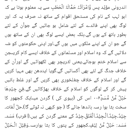
اندرونی مؤیّد پس وَّامْرَاَتُہٗ حَمَّالَۃَ الْحَطَبِ سے یہ معلوم ہوتا ہے کہ 
ابو لہب کے نام کی مستحق اقوام کے ساتھ نہ صرف یہ کہ اور 
لوگ بھی اپنے فائدے کے لئے شامل ہو جائیں گے جواُن کے لئے 
بطور ہاتھ کے ہوں گے۔بلکہ بعض ایسے لوگ بھی ان کے ساتھ ہوں 
گے جو ان کے اپنے ملکوں میں ہوں گے۔اور اپنی حکومتوں کو شہ 
دلائیں گے کہ وہ اسلام اور مسلمانوں کے خلاف ایسے کام کریںجن 
سے اسلام ختم ہوجائے۔یعنی لٹریچر بھی لکھوائیں گے اوراُن کے 
خلاف جنگ کے لئے بھی اُکسائیں گے۔گویا ایندھن بھی مہیا کریں 
گے اور اسلام کے خلاف چغلخوری بھی کریں گے اور غلط باتیں 
پیش کر کے لوگوں کو اسلام کے خلاف بھڑکائیں گے۔فِيْ جِيْدِهَا 
حَبْلٌ مِّنْ مَّسَدٍؒ۰۰۶ اس کی (بیوی کی ) گردن میںایک کجھور کا 
سخت بٹا ہوا رسہ باندھا جائے گا ( جو کبھی نہ ٹوٹے گا)۔حلّ لُغات۔
جِیْدٌ۔جِیْدٌ۔اَلْـجِیْدُ۔اَلْعُنُقُ۔جِیْدٌ کے معنے گردن کے ہیں۔(اقرب) مَسَد۔
مَسَد: حَبْلٌ مِّنْ لِیْفٍ۔کجھور کے پتوں کا بٹا ہوارسہ۔وَقِیْلَ الْـحَبْلُ 