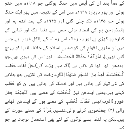
کے معاً بعد ان کی آپس میں جنگ ہوگئی جو ۱۹۱۸ء میں ختم 
ہوئی اور پھر دوبارہ ۱۹۳۸ء میں اس کے نتیجہ میں پھر ایک جنگ 
ہوئی جو ۱۹۴۵ء تک چلی گئی اور ۱۹۴۵ء کے بعد ایٹم بم اور 
ہائیڈروجن بم کی ایجاد ہوئی جس سے دنیا ایک اور تباہی کے 
کنارہ پر کھڑی ہے اور یہ زمانہ اس زمانہ کے بالکل قریب ہے جس 
میں ان مغربی اقوام کی کوششیں اسلام کے خلاف انتہا کو پہنچ 
گئی تھیں۔وَّ امْرَاَتُهٗ١ؕ حَمَّالَةَ الْحَطَبِۚ۰۰۵ اور اس کی بیوی بھی۔جو 
ایندھن اٹھا اٹھا کر لاتی ہے (آگ میں پڑے گی)۔حلّ لُغات۔حَطَب۔
اَلْـحَطَبُ۔مَا اُعِدَّ مِنَ الشَّجَرِ شَبُوْبًا لِلنَّارِ۔درخت کی لکڑیاں جو جلانے 
کے لئے تیار کی جاتی ہیں اور خشک کی جاتی ہیں ان کو حَطَب 
کہتے ہیں۔یعنی ایندھن نیز اَلْـحَطَبُ کے معنے ہیں اَلنَّمِیْمَۃُ چغل 
خوری(اقرب)۔پس حَمَّالَۃَ الْحَطَبِ کے معنے ہوں گے ایندھن اٹھانے 
والی (۲) چغلخوری کرنے والی۔تفسیر۔اِمْرَاَۃٌ کے معنے عورت کے 
ہیں۔لیکن یہ لفظ ایسے لوگوں کے لئے بھی استعمال ہوجاتا ہے جو 
کسی