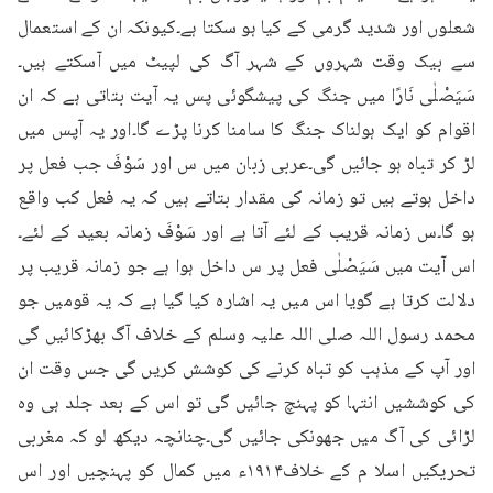
شعلوں اور شدید گرمی کے کیا ہو سکتا ہے۔کیونکہ ان کے استعمال 
سے بیک وقت شہروں کے شہر آگ کی لپیٹ میں آسکتے ہیں۔
سَيَصْلٰى نَارًا میں جنگ کی پیشگوئی پس یہ آیت بتاتی ہے کہ ان 
اقوام کو ایک ہولناک جنگ کا سامنا کرنا پڑے گا۔اور یہ آپس میں 
لڑ کر تباہ ہو جائیں گی۔عربی زبان میں س اور سَوْفَ جب فعل پر 
داخل ہوتے ہیں تو زمانہ کی مقدار بتاتے ہیں کہ یہ فعل کب واقع 
ہو گا۔س زمانہ قریب کے لئے آتا ہے اور سَوْفَ زمانہ بعید کے لئے۔
اس آیت میں سَيَصْلٰى فعل پر س داخل ہوا ہے جو زمانہ قریب پر 
دلالت کرتا ہے گویا اس میں یہ اشارہ کیا گیا ہے کہ یہ قومیں جو 
محمد رسول اللہ صلی اللہ علیہ وسلم کے خلاف آگ بھڑکائیں گی 
اور آپ کے مذہب کو تباہ کرنے کی کوشش کریں گی جس وقت ان 
کی کوششیں انتہا کو پہنچ جائیں گی تو اس کے بعد جلد ہی وہ 
لڑائی کی آگ میں جھونکی جائیں گی۔چنانچہ دیکھ لو کہ مغربی 
تحریکیں اسلا م کے خلاف۱۹۱۴ء میں کمال کو پہنچیں اور اس 