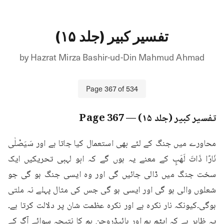
تفسیر کبیر (جلد ۱۵)
by
Hazrat Mirza Bashir-ud-Din Mahmud Ahmad
Page
367
of
534
تفسیر کبیر (جلد ۱۵)
— Page
367
محاورے میں جنگ کے لئے بھی استعمال کیا جاتا ہے اور سَيَصْلٰى 
نَارًا ذَاتَ لَهَبٍ کے معنے یہ ہوں گے کہ ابو لہبی تحریکیں ایک 
سخت جنگ میں ڈالی جائیں گی اور وہ ایسی جنگ ہو گی جو 
شعلوں والی ہو گی اور ایسی ہو گی جس کی مثال پہلے نہ ملتی 
ہوگی۔کیونکہ نار نکرہ ہے اور نکرہ عظمت شان پر دلالت کرتا ہے۔
یہ ظاہر ہے کہ ایٹم بم اور ہائیڈروجن بم کا نتیجہ سوائے آگ کے 