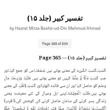
تفسیر کبیر (جلد ۱۵)
by
Hazrat Mirza Bashir-ud-Din Mahmud Ahmad
Page
365
of
534
تفسیر کبیر (جلد ۱۵)
— Page
365
کَسَبَ۔کَسَبَ الشَّیْءَ کے معنے ہوتے ہیں جَـمَعَہٗ۔اس کو جمع کیا۔اور 
جب کَسَبَ مَالًا وَّ عِلْمًا کہیں تو معنے ہوتے ہیں طَلَبَہٗ وَرَبِـحَہٗ مال 
وعلم کو حاصل کیا اور ان سے فائدہ اٹھایااور کَسَبَ لِاَھْلِہٖ کے معنے 
ہوتے ہیں۔طَلَبَ الْمَعِیْشَۃَ۔اپنے اہل وعیال کے لئے معیشت یعنی 
زندگی بسر کرنے کے سامان حاصل کرنے کی کوشش کی۔(اقرب) 
اَلْکَسبُ۔مَا یَتَحَرَّاہُ الْاِنْسَانُ مِـمَّا فِیْہِ اجْتِلَابُ نَفْعٍ وَّ تَـحْصِیْلُ حَظٍّ 