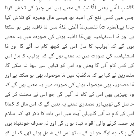
کَکَسْبِ الْمَالِ یعنی اَلْکَسْبُ کے معنے ہیں اس چیز کی تلاش کرنا 
جس میں کسی نفع کی امید ہو۔جیسے مال وغیرہ کو تلاش کیا 
جاتا ہے۔(مفردات) تفسیر۔مَاۤ اَغْنٰى عَنْهُ میں مَا نافیہ بھی ہو سکتا 
ہے اور مَا استفہامیہ بھی۔مَا نافیہ ہونے کی صورت میں یہ معنے 
ہوں گے کہ ابولہب کا مال اس کے کچھ کام نہ آئے گا اور مَا 
استفہامیہ کی صورت میں یہ معنے ہوں گے کہ ابولہب کا مال اس 
کے کس کام آئے گا یعنی وہ اس کو تباہی سے بچا نہ سکے گا۔
مفسرین نے کہا ہے کہ مَاکَسَبَ میں مَا موصولہ بھی ہو سکتا ہے اور 
مَا مصدریہ بھی۔موصولہ ہونے کی صورت میں یہ معنے ہوں گے کہ 
وہ چیزیں بھی اس کے کام نہ آئیں گی جو اس نے محنت کر کے 
حاصل کی تھیں۔اور مصدری معنے یہ بنیں گے کہ اس مال کا کمانا 
اس کے کام نہ آئے گا۔پہلی آیت میں اس بات کا ذکر تھا کہ اسلام 
پر حملہ کرنے والی اقوام تباہ ہو ں گی اور نہ صرف خودتباہ ہوں 
گی بلکہ وہ لوگ جو ان کے ساتھ اس لئے شامل ہوئے تھے کہ ان کو 