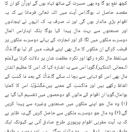
کچھ نفع ہو گا وہ بھی حسرت کے ساتھ تباہ ہوں گے اوراُن کو ان کا 
مقصد حاصل نہ ہوگا۔اس آیت میں اللہ تعالیٰ فرماتا ہے کہ یہ 
اقوام بڑی مالدار ہوں گی اور نہ صرف یہ کہ انہوں نے ایجادوں 
اور صنعتوں سے بہت مال پیدا کیا ہوگا بلکہ اپناراس المال 
دوسرے ملکوں میں لگا کر اور تجارت کے بہانے دوسرے ملکوں پر 
قبضہ کرکے ان ملکوں کا مال بھی اپنے قبضہ میں کر لیا ہوگا۔مَالُہٗ 
میںلفظ مال نکرہ رکھا اور نکرہ عظمت شان پر دلالت کرتا ہے(علم 
الـمعانی التنکیر)۔گویا اس سے یہ اشارہ کیا کہ اس کا عظیم الشان 
مال بھی اس کو تباہی سے بچا نہ سکے گا۔مَالُہٗ کے بعد مَا کَسَبَ کے 
الفاظ رکھے ہیں اور مَاکَسَبَ کے معنے ہیں۔مَکْسُوْبُہٗ اس کا کمایا 
ہوامال۔گویا ان اقوام کے مالوں کو دوحصوں میں تقسیم کیا گیا ہے 
(۱) وہ مال جو اپنے ملکوں میں صنعتوں وغیرہ سے پیدا کریں 
گے۔(۲) وہ مال جو دوسرے ملکوں سے حاصل کریں گے۔یہ ظاہر ہے 
کہ یہ آیت مغربی اقوام پرپوری طرح صادق آتی ہے کیونکہ ایک 
طرف صنعتی ترقی سے وہ مالدار ہوگئی ہیں اور دوسرے طرف 