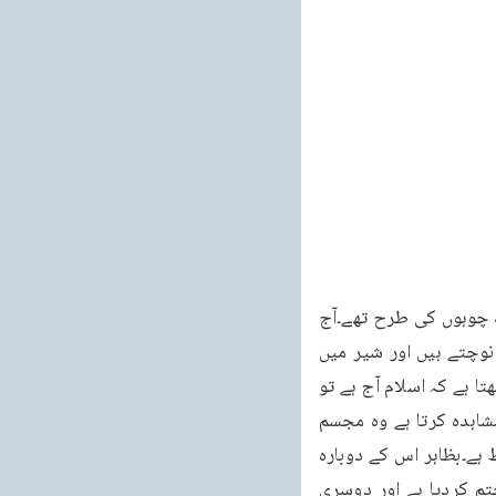
روند ڈالا۔آج سمٹ سمٹا کر محدود علاقوں میں رہ گئی ہیں۔وہ شیر جس کے سامنے سب ممالک چوہوں کی طرح تھے۔آج 
وہ شیر اتنا کمزور اور ضعیف ہے کہ یہ چوہے اس کے جسم پر دوڑتے پھر رہے ہیں اور اس کو نوچتے ہیں اور شیر میں 
اتنی قوت نہیں کہ ان چوہوں کو بدن سے ہٹا سکے۔آج کا مسلمان بھی مایوس ہو چکا ہے اور سمجھتا ہے کہ اسلام آج ہے تو 
کل نہیں۔اور جو کوئی یوروپین ممالک میں جاتا ہے اور وہاں کی ترقی اور عروج کوبنظرِخود مشاہدہ کرتا ہے وہ مجسم 
یاس اور ناامیدی بن جاتا ہے اور واپس پہنچ کر یہی پیغام دیتا ہے کہ اسلام کا اب خدا ہی حافظ ہے۔بظاہر اس کے دوبارہ 
ترقی کرنے کا امکان نہیں۔کیونکہ ایک طرف اس کے دشمنوں نے اس کی سیاسی طاقت کو ختم کردیا ہے اور دوسری 