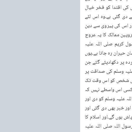
طرف اسلام کے ماننے والوںنے خود اسلام کو خیرباد کہہ دیا اوریورپ کو اپنا امام سمجھ کر اس کی اقتدا کو فخر خیال 
کرنے لگ گئے اورانہوں نے یہ بھلا دیا کہ ایک مسلمان کو جو کتاب بطور مکمل ضابطہ حیات کے دی گئی ہے۔وہ اس لئے 
نہیں کہ یہ دوسروں سے راہنمائی حاصل کرے بلکہ اس لئے ہے تالوگ اس کے نور سے منور ہوں اور اس کی پیروی سے دین 
و دنیا میں فائدہ اٹھائیں۔اسلام کے عروج و زوال کی پیشگوئیاں درحقیقت اسلام کا تنزل اور یوروپین ممالک کا یہ عروج 
بھی محمد رسول اللہ صلی اللہ علیہ وسلم کی صداقت کی ایک زبردست دلیل ہے۔کیونکہ رسول کریم صلی اللہ علیہ 
وسلم نے یہ سب خبریں آج سے تیرہ سو سال پہلے بتا دی تھیںاور اتنی تفصیل سے بتائیں کہ انسان حیران رہ جاتا ہے۔یوں 
معلوم ہوتا ہے کہ جس طرح سینما کی فلم دکھائی جاتی ہے۔اسی طرح آپ کو وہ تمام حالات پردہ پر دکھادیئے گئے جن 
سے اسلام دوچار ہونے والا تھا اور ان سب واقعات کے رونما ہونے نے محمد رسول اللہ صلی اللہ علیہ وسلم کی صداقت پر 
مہر لگادی۔کیونکہ اتنا علم غیب جتنا رسول کریم صلی اللہ علیہ وسلم نے بیان فرمایا کبھی کسی شخص کو اس وقت تک 
معلوم نہیں ہوسکتا جب تک کہ خدائے عالم الغیب اس کو نہ بتائے۔پس اسلام کا یہ ضعف، یہ بے کسی اس واسطے نہیں کہ 
ہم گھبرا جائیں، ہم مایوس ہوجائیں بلکہ جس خدا نے اسلام کے تنزل کی خبر رسول کریم صلی اللہ علیہ وسلم کو دی اور 
آپ نے اپنے صحابہ کو بتائی اور وہ لفظ بلفظ پوری بھی ہوئی۔اسی خدا کی طرف سے آپ کو ایک اور خبر بھی دی گئی اور 
وہ یہ کہ اسلام دوبارہ ترقی کرے گا اور اپنے دشمنوں پر غالب آئے گا اس سے ٹکرانے والے پاش پاش ہوں گے۔اور اسلام کا 
جھنڈا ساری دنیا پر لہرائے گا۔لیکن یہ سب کچھ خدا تعالیٰ خود کرے گا۔جس طرح کہ محمد رسول اللہ صلی اللہ علیہ 