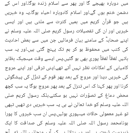
میں دوبارہ بھیجے گا اور پھر سے اسلام زندہ ہوگا۔اور اس کے 
دشمن ختم ہوں گے۔اور اسلام کادوبارہ احیاء ہوگا۔یہ وہ خبریں 
ہیں جو قرآن کریم میں ہمیں کثرت سے ملتی ہیں اور ایسی 
خبریں اور ان کی تفصیلات رسول کریم صلی اللہ علیہ وسلم نے 
اپنے صحابہؓ کے سامنے بیان فرمائیں جن میں سے بعض احادیث 
کی کتب میں محفوظ ہو کر ہم تک پہنچ گئی ہیں۔اور یہ سب 
باتیں لفظاً لفظاً پوری بھی ہو گئیں۔پس ایسے وقت میںجبکہ بظاہر 
کامیابی کے امکانات نظر نہیں آتے تھے۔اپنی ترقی اور اپنے عروج 
کی خبریں دینا اور عروج کے بعد پھر قوم کے تنزّل کی پیشگوئی 
کرنا اور پھر کہنا کہ اس تنزل کے بعد پھر عروج ہوگا یہ سب کچھ 
محض دماغ کے تصوّرات نہیں ہو سکتے۔بلکہ رسول کریم صلی 
اللہ علیہ وسلم کو خدا تعالیٰ نے ہی یہ سب خبریں دی تھیں تبھی 
تو غیر معمولی حالات میںپوری ہوئیں۔پس ان سب خبروں کا پورا 
ہونامحمد رسول اللہ صلی اللہ علیہ وسلم کی صداقت کا ایک 
زبردست ثبوت ہے اور یہ بتاتا ہے کہ آپ منجانب اللہ تھے۔آج 