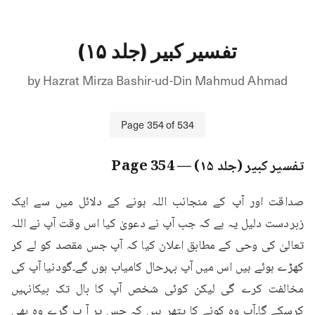
تفسیر کبیر (جلد ۱۵)
by
Hazrat Mirza Bashir-ud-Din Mahmud Ahmad
Page
354
of
534
تفسیر کبیر (جلد ۱۵)
— Page
354
صداقت اور آپ کے منجانب اللہ ہونے کے دلائل میں سے ایک 
زبردست دلیل یہ ہے کہ جب آپ نے دعویٰ کیا اس وقت آپ نے اللہ 
تعالیٰ کی وحی کے مطابق اعلان کیا کہ آپ جس مقصد کو لے کر 
کھڑے ہوئے ہیں اس میں آپ بہرحال کامیاب ہوں گے۔گودنیا آپ کی 
مخالفت کرے گی لیکن کوئی شخص آپ کا بال تک بیکانہیں 
کرسکے گا۔آپ وہ کونے کا پتھر ہیں کہ جس پر آ پ گرے وہ بھی 