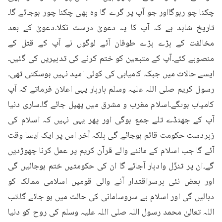
چکنا چو رہوگااور جو آپ پر گرے گا وہ بھی چکنا چور ہوجائے گا۔
تاریخ شاہد ہے کہ آپ کا یہ دعویٰ درست نکلا۔دعویٰ کے بعد 
مخالفت کے بڑے بڑے طوفان آئے لوگوں نے آپ کے قتل کے 
منصوبے کئے۔آپ کے متبعین کو ختم کرنے کی تدبیریں کی گئیں۔
ایسے حالات میں جبکہ کامیابی کی کوئی امید نہیں ہوسکتی تھی۔
رسول کریم صلی اللہ علیہ وسلم باربار یہی اعلان فرماتے کہ آپ 
کامیاب ہوںگے۔اسلام مغرب و مشرق میں پھیل جائے گا۔ساری دنیا 
آپ کے جھنڈے تلے جمع ہوگی اور پھر یہی نہیں کہ اسلام کی 
زبردست حکومت قائم ہوجائے گی بلکہ آخر اس پر ایک ایسا وقت 
آئے گا جب اسلام کے ماننے والے قرآن کریم پر عمل کرنا چھوڑدیں 
گے۔ان پر تنزّل وادبار آجائے گا ان کی حکومتیں ختم ہوجائیں گی 
اور بعض نئی برسراقتدار آنے والی قومیں اسلامی ممالک کو 
دبالیں گی اور اسلام بے سروسامانی کی حالت میں ہو جائے گا۔تب 
اللہ تعالیٰ محمد رسول اللہ صلی اللہ علیہ وسلم کی روح کو دنیا 