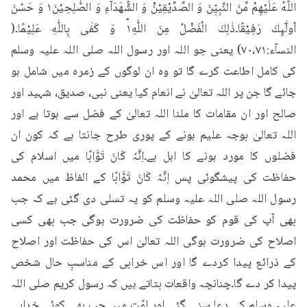
اللّٰهُ عَلَيْهِمْ مِّنَ النَّبِيّٖنَ وَ الصِّدِّيْقِيْنَ۠ وَ الشُّهَدَآءِ وَ الصّٰلِحِيْنَ١ۚ وَ حَسُنَ 
اُولٰٓىِٕكَ رَفِيْقًا۔ذٰلِكَ الْفَضْلُ مِنَ اللّٰهِ١ؕ وَ كَفٰى بِاللّٰهِ عَلِيْمًا۔( 
النسآء:۷۰،۷۱) یعنی جو اللہ اور رسول اللہ صلی اللہ علیہ وسلم 
کی کامل اطاعت کرے گا تو وہ ان لوگوں کے زمرہ میں شامل ہو 
جائے گا جن پر اللہ تعالیٰ نے انعام کیا یعنی نبی، صدیق، شہید اور 
صالح اور ان مقامات کا ملنا اللہ تعالیٰ کے فضل سے ہوتا ہے اور 
اللہ تعالیٰ بوجہ علیم ہونے کے پوری طرح جانتا ہے کہ کون ان 
فضلوں کا مورد ہونے کا اہل ہے۔اِنَّہٗ کَانَ تَوَّابًا میں اسلام کی 
حفاظت کی پیشگوئی پس اِنَّہٗ کَانَ تَوَّابًا کے الفاظ میں محمد 
رسول اللہ صلی اللہ علیہ وسلم کو یہ تسلی دی گئی ہے کہ جب 
بھی آپ کی قوم کو حفاظت کی ضرورت ہوگی جب بھی کسی 
اصلاح کی ضرورت ہوگی اللہ تعالیٰ اس کی حفاظت اور اصلاح 
کے ذرائع پیدا کردے گا اور اس خرابی کے مناسبِ حال شخص 
پیدا کر دے گا۔چنانچہ واقعات بتاتے ہیں کہ رسول کریم صلی اللہ 
علیہ وسلم کی دعا سنی گئی اور امّت میں جب بھی کوئی خرابی 