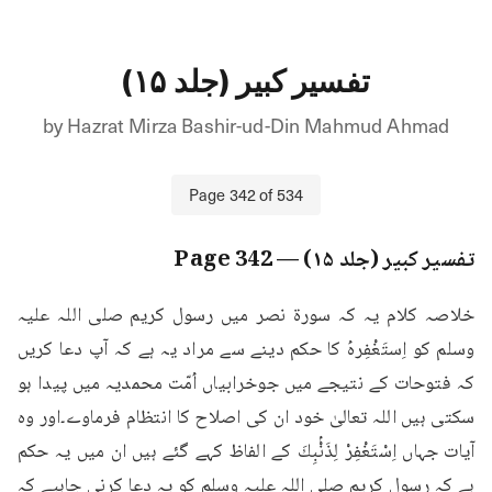
تفسیر کبیر (جلد ۱۵)
by
Hazrat Mirza Bashir-ud-Din Mahmud Ahmad
Page
342
of
534
تفسیر کبیر (جلد ۱۵)
— Page
342
خلاصہ کلام یہ کہ سورۃ نصر میں رسول کریم صلی اللہ علیہ 
وسلم کو اِستَغْفِرہُ کا حکم دینے سے مراد یہ ہے کہ آپ دعا کریں 
کہ فتوحات کے نتیجے میں جوخرابیاں اُمّت محمدیہ میں پیدا ہو 
سکتی ہیں اللہ تعالیٰ خود ان کی اصلاح کا انتظام فرماوے۔اور وہ 
آیات جہاں اِسْتَغْفِرْ لِذَنْۢبِكَ کے الفاظ کہے گئے ہیں ان میں یہ حکم 
ہے کہ رسول کریم صلی اللہ علیہ وسلم کو یہ دعا کرنی چاہیے کہ 