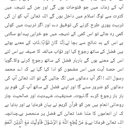
آپ کے زمانہ میں جو فتوحات ہوں گی اور جن کے نتیجہ میں 
کثرت سے لوگ اسلام میں داخل ہوں گے اللہ تعالیٰ آپ کو ان کی 
تربیت پوری طرح کرنے کی توفیق دے اور اگر تربیت میں کوئی 
کمی رہ جائے تو اس کمی کے نتیجہ میں جو خرابی پیداہو سکتی 
ہے اس کے بد نتائج سے بچا لے۔اِنَّہٗ کَانَ تَوَّابًا:۔تَابَ کے معنے ہوتے 
ہیں فضل کے ساتھ رجوع کیا اور توّاب مبالغہ کا صیغہ ہے اس لئے 
اس کے معنے ہوں گے باربار فضل کے ساتھ رجوع کرنے والا۔گویا 
اس حصۂ آیت میں اس مضمون کو ادا کیا گیا ہے کہ اے محمد 
رسول اللہ ! اگر آپ دعائوں میں لگ جائیں گے تو اللہ تعالیٰ آپ کی 
دعائوں کو ضرور سنے گا اور اپنے فضل کے ساتھ آپ کی قوم پر 
بار بار رجوع کرے گا۔نبوت، صدیقیت، شہیدیت اور صالحیت چار 
روحانی انعام ہیں جن کو قرآن کریم نے بیان فرمایا ہے اور بتایا ہے 
کہ ان انعاموں کا ملنا خدا تعالیٰ کے فضل پر منحصر ہے۔چنانچہ 
اللہ تعالیٰ فرماتا ہے۔وَ مَنْ يُّطِعِ اللّٰهَ وَ الرَّسُوْلَ فَاُولٰٓىِٕكَ مَعَ الَّذِيْنَ اَنْعَمَ 