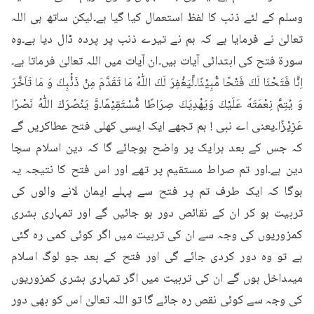
وسلم کے لئے ذنب کا لفظ استعمال کیا گیا ہے۔لیکن ساتھ ہی اللہ 
تعالیٰ نے فرمایا ہے کہ ہم نے تیرے ذنب پر پردہ ڈال دیا ہے۔وہ 
سورۃ فتح کی ابتدائی آیات ہیں۔ان آیات میں اللہ تعالیٰ فرماتا ہے۔
اِنَّا فَتَحْنَا لَكَ فَتْحًا مُّبِيْنًا۔لِّيَغْفِرَ لَكَ اللّٰهُ مَا تَقَدَّمَ مِنْ ذَنْۢبِكَ وَ مَا تَاَخَّرَ 
وَ يُتِمَّ نِعْمَتَهٗ عَلَيْكَ وَيَهْدِيَكَ صِرَاطًا مُّسْتَقِيْمًا۔وَّ يَنْصُرَكَ اللّٰهُ نَصْرًا 
عَزِيْزًا۔یعنی اے نبی ! ہم تجھے ایک ایسی کھلی فتح عطاکریں گے 
کہ جس کے بعد ہرایک پر واضح ہوجائے گا کہ دین اسلام سچا 
دین ہے۔اور تم صراط مستقیم پر تھے اور اس فتح کا نتیجہ یہ 
ہوگا کہ ایک طرف تم پر فتح سے پہلے ایمان لانے والوں کی 
تربیت ہو کر ان کے نقائص دور ہو جائیں گے اور تمہاری بشری 
کمزوریوں کی وجہ سے ان کی تربیت میں اگر کوئی کمی رہ گئی 
ہے تو وہ دور کردی جائے گی اور فتح کے بعد جو لوگ اسلام 
میںداخل ہوں گے ان کی تربیت میں اگر تمہاری بشری کمزوریوں 
کی وجہ سے کوئی نقص رہ جائے گا تو اللہ تعالیٰ اس کو بھی دور 