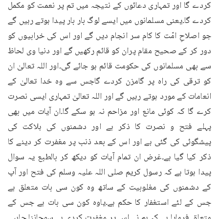
کردے گا اور تمہاری دعائوں کے نتیجہ میں تم پر نعمت کو مکمل 
کردے گا۔یعنی مسلمانوں میں ایسے لوگ بار بار پیدا ہوتے رہیں گے 
جو اصلاحِ امّت کا کام سر انجام دیں گے اور اس کی خرابیوں کو 
دور کر کے صحیح مقام پران کو قائم رکھیں گے اور دنیا وی لحاظ 
سے بھی مسلمانوں کی حکومت قائم ہو جائے گی۔اور اللہ تعالیٰ ان 
کو ترقی کی راہ پر گامزن کردے گاجس سے وہ خدا تعالیٰ کے 
انعامات کے مورد ہوتے رہیں گے اور اللہ تعالیٰ تمہاری ایسی نصرت 
کرے گا کہ کوئی مانع اور مزاحم نہ ہو سکے گا۔ان آیات میں بھی 
پہلے فتح و نصرت کا ذکر ہے اور دشمنوں کی ہلاکت کی 
پیشگوئی کی گئی ہے اور اس کے بعد ذنب پر مغفرت کر دینے کا 
ذکر کیا گیا ہے۔غرض ان تمام آیات کو دیکھ کر بالطبع یہ سوال 
پیدا ہوتا ہے کہ رسول کریم صلی اللہ علیہ وسلم کی فتح اور آپ 
کے دشمنوں کی مغلوبیت کے ساتھ وہ کون سی بات متعلق ہے 
جس کے لئے استغفار کا حکم ہے۔یاوہ کون سی بات ہے جس کے 
متعلق فرمایا ہے کہ ہم نے اس پر مغفرت کردی ہے۔سوجاننا چاہیے 