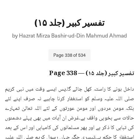
تفسیر کبیر (جلد ۱۵)
by
Hazrat Mirza Bashir-ud-Din Mahmud Ahmad
Page
338
of
534
تفسیر کبیر (جلد ۱۵)
— Page
338
داخل ہونے کا راستہ کھل جائے گا۔پس ایسے وقت میں نبی کریم 
صلی اللہ علیہ وسلم کو استغفار کرنا چاہیے نہ صرف اپنے لئے 
بلکہ مومن مردوں اور مومن عورتوں کے لئے اللہ تعالیٰ تمہارے 
حالات سے بخوبی واقف ہے۔غرض ان آیات میں بھی پہلے دشمنوں 
کی تباہی کا ذکر ہے اور پھر مسلمانوں کی کامیابی اور اس کے بعد 
استغفار کا حکم ہے۔تیسری جگہ جہاں رسول کریم صلی اللہ علیہ 