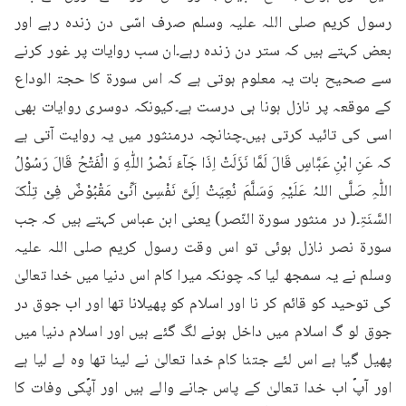
رسول کریم صلی اللہ علیہ وسلم صرف اسّی دن زندہ رہے اور 
بعض کہتے ہیں کہ ستر دن زندہ رہے۔ان سب روایات پر غور کرنے 
سے صحیح بات یہ معلوم ہوتی ہے کہ اس سورۃ کا حجۃ الوداع 
کے موقعہ پر نازل ہونا ہی درست ہے۔کیونکہ دوسری روایات بھی 
اسی کی تائید کرتی ہیں۔چنانچہ درمنثور میں یہ روایت آتی ہے 
کہ عَنِ ابْنِ عَبَّاسٍ قَالَ لَمَّا نَزَلَتْ اِذَا جَآءَ نَصْرُ اللّٰهِ وَ الْفَتْحُ قَالَ رَسُوْلُ 
اللّٰہِ صَلَّی اللہُ عَلَیْہِ وَسَلَّمَ نُعِیَتْ اِلَیَّ نَفْسِیْ اَنِّیْ مَقْبُوْضٌ فِیْ تِلْکَ 
السَّنَۃِ۔( در منثور سورۃ النّصر) یعنی ابن عباس کہتے ہیں کہ جب 
سورۃ نصر نازل ہوئی تو اس وقت رسول کریم صلی اللہ علیہ 
وسلم نے یہ سمجھ لیا کہ چونکہ میرا کام اس دنیا میں خدا تعالیٰ 
کی توحید کو قائم کر نا اور اسلام کو پھیلانا تھا اور اب جوق در 
جوق لو گ اسلام میں داخل ہونے لگ گئے ہیں اور اسلام دنیا میں 
پھیل گیا ہے اس لئے جتنا کام خدا تعالیٰ نے لینا تھا وہ لے لیا ہے 
اور آپؐ اب خدا تعالیٰ کے پاس جانے والے ہیں اور آپؐکی وفات کا 