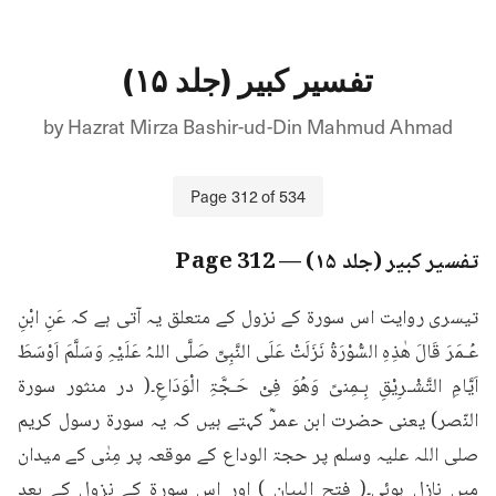
تفسیر کبیر (جلد ۱۵)
by
Hazrat Mirza Bashir-ud-Din Mahmud Ahmad
Page
312
of
534
تفسیر کبیر (جلد ۱۵)
— Page
312
تیسری روایت اس سورۃ کے نزول کے متعلق یہ آتی ہے کہ عَنِ ابْنِ 
عُـمَرَ قَالَ ھٰذِہِ السُّوْرَۃُ نَزَلَتْ عَلَی النَّبِیِّ صَلَّی اللہُ عَلَیْہِ وَسَلَّمَ اَوْسَطَ 
اَیَّامِ التَّشْـرِیْقِ بِـمِنیً وَھُوَ فِیْ حَـجَّۃِ الْوَدَاعِ۔( در منثور سورۃ 
النّصر) یعنی حضرت ابن عمرؓ کہتے ہیں کہ یہ سورۃ رسول کریم 
صلی اللہ علیہ وسلم پر حجۃ الوداع کے موقعہ پر مِنٰی کے میدان 
میں نازل ہوئی۔( فتح البیان ) اور اس سورۃ کے نزول کے بعد 