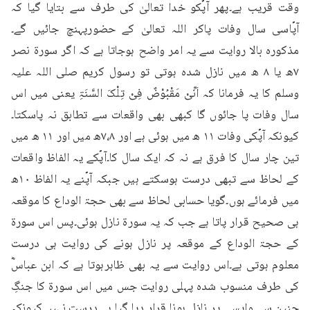
وقت قریب ہے۔پھر آپؐکو خدا تعالیٰ کی طرف سے بتایا گیا کہ 
آپؐاسی سال وفات پاکر اللہ تعالیٰ کے حضورپہنچ جائیں گے۔
مذکورہ بالا روایت سے یہ امر واضح ہوجاتا ہے کہ اگر سورۃ نصر 
۷ھ یا ۸ ھ میں نازل شدہ ہوتی تو رسول کریم صلی اللہ علیہ 
وسلم کا یہ فرمانا کہ اَنِّیْ مَقْبُوْضٌ فِیْ تِلْکَ السَّنَۃِ یعنی میں اس 
سال وفات پا جائوں گا کبھی بھی واقعات سے تطابق نہ پاسکتا۔
کیونکہ آپؐکی وفات ۱۱ ھ میں ہوئی ہے اور ۷،۸ھ میں اور ۱۱ ھ میں 
تین چار سال کا فرق ہے نہ کہ ایک سال کا۔آپؐکے یہ الفاظ واقعات 
کے لحاظ سے تبھی درست ہوسکتے ہیں جبکہ آپؐنے یہ الفاظ ۱۰ھ 
میں فرمائے ہوں۔گویا حسابی لحاظ سے بھی حجۃ الوداع کا موقعہ 
ہی صحیح قرار پاتا ہے جب کہ یہ سورۃ نازل ہوئی۔پس اس سورۃ 
کے حجۃ الوداع کے موقعہ پر نازل ہونے کی روایت ہی درست 
معلوم ہوتی ہے۔اس روایت سے یہ بھی ظاہرہوتا ہے کہ ابن عباسؓ 
کی طرف منسوب شدہ پہلی روایت جس میں اس سورۃ کا جنگِ 
حنین سے واپسی پر نازل ہونا قرار دیا گیا ہے درست نہیں۔کیونکہ 