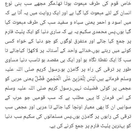
خاص قوم کی طرف مبعوث ہوتا تھا۔مگر مجھے سب بنی نوع 
انسان کے لئے مبعوث کیا گیا ہے اور ایک روایت میں یہ آتا ہے کہ 
میں اسود و احمر یعنی سیاہ و سفید سب کی طرف مبعوث کیا 
گیا ہوں۔پس محمدی سکیم یہ ہے کہ ساری دنیا کو ایک پلیٹ فارم 
پر جمع کیا جائے اور متفرق لوگوں کو جو دنیا کے خواہ کسی 
کونے میں رہتے ہوں۔خدائے واحد کے آستانہ پر لاکھڑا کیاجائے تا 
سب کا ایک نقطۂ نگاہ ہو اور ایک ہی مقصد ہو تاسب دنیا مساوی 
طور پر ترقی کی راہ پر گامزن ہو۔رسول کریم صلی اللہ علیہ 
وسلم فرماتے ہیں۔لَیْسَ لِلْعَرَبِیِّ عَلَی الْعَجَمِيِّ فَضْلٌ یعنی عربی کو 
عجمی پر کوئی فضیلت نہیں۔رسول کریم صلی اللہ علیہ وسلم 
کے اس فرمان کا یہی مطلب ہے کہ سب قومیں جو عرب کے 
سواہیں ان کا بھی معیار اونچا کیا جائے تا عربی اور عجمی سب 
ترقی کی راہوں پر گامزن ہوں۔پس مسلمانوں کی سکیم سب دنیا 
کو بہترین پلیٹ فارم پر جمع کرنے کی ہے۔