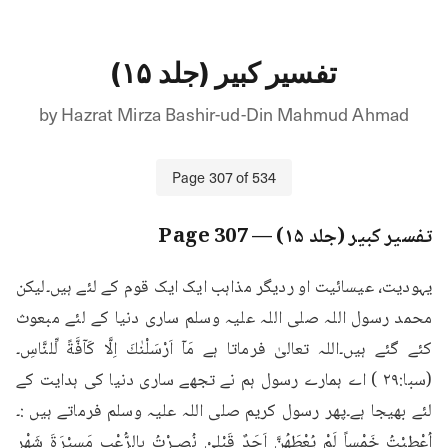
تفسیر کبیر (جلد ۱۵)
by
Hazrat Mirza Bashir-ud-Din Mahmud Ahmad
Page
307
of
534
تفسیر کبیر (جلد ۱۵)
— Page
307
یہودیت، عیسائیت او ردیگر مذاہب ایک ایک قوم کے لئے ہیں۔لیکن 
محمد رسول اللہ صلی اللہ علیہ وسلم ساری دنیا کے لئے مبعوث 
کئے گئے ہیں۔اللہ تعالیٰ فرماتا ہے مَاۤ اَرْسَلْنٰكَ اِلَّا كَآفَّةً لِّلنَّاسِ۔
(سبا:۲۹ ) اے ہمارے رسول ہم نے تجھے ساری دنیا کی ہدایت کے 
لئے بھیجا ہے۔پھر رسول کریم صلی اللہ علیہ وسلم فرماتے ہیں :۔
اُعْطِیْتُ خَمْساً لَمْ یُعْطَھُنَّ اَحَدٌ قَبْلِیْ نُصِـرْتُ بِالرُّعْبِ مَسِیْرَۃَ شَھْرٍ 