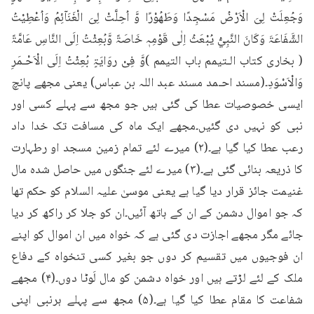
وَجُعِلَتْ لِیَ الْاَرْضُ مَسْجِدًا وَطَھُوْرًا وَّ اُحِلَّتْ لِیَ الْغَنَآئِمُ وَاُعْطِیْتُ 
الشَّفَاعَۃَ وَکَانَ النَّبِيُّ یُبْعَثُ اِلٰی قَوْمِہٖ خَاصَۃً وَّبُعِثْتُ اِلَی النَّاسِ عَامَّۃً 
( بخاری کتاب الـتیمم باب التیمم )وَّ فِیْ روَایَۃٍ بُعِثْتُ اِلَی الْاَحْـمَرِ 
وَالْاَسْوَدِ۔(مسند احـمد مسند عبد اللہ بن عباس) یعنی مجھے پانچ 
ایسی خصوصیات عطا کی گئی ہیں جو مجھ سے پہلے کسی اور 
نبی کو نہیں دی گئیں۔مجھے ایک ماہ کی مسافت تک خدا داد 
رعب عطا کیا گیا ہے۔(۲) میرے لئے تمام زمین مسجد او رطہارت 
کا ذریعہ بنائی گئی ہے۔(۳) میرے لئے جنگوں میں حاصل شدہ مال 
غنیمت جائز قرار دیا گیا ہے یعنی موسیٰ علیہ السلام کو حکم تھا 
کہ جو اموال دشمن کے ان کے ہاتھ آئیں۔ان کو جلا کر راکھ کر دیا 
جائے مگر مجھے اجازت دی گئی ہے کہ خواہ میں ان اموال کو اپنے 
ان فوجیوں میں تقسیم کر دوں جو بغیر کسی تنخواہ کے دفاع 
ملک کے لئے لڑتے ہیں اور خواہ دشمن کو مال لَوٹا دوں۔(۴) مجھے 
شفاعت کا مقام عطا کیا گیا ہے۔(۵) مجھ سے پہلے ہرنبی اپنی 