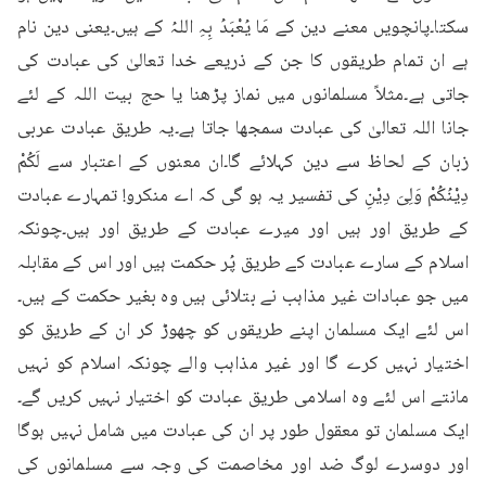
سکتا۔پانچویں معنے دین کے مَا یُعْبَدُ بِہِ اللہُ کے ہیں۔یعنی دین نام 
ہے ان تمام طریقوں کا جن کے ذریعے خدا تعالیٰ کی عبادت کی 
جاتی ہے۔مثلاً مسلمانوں میں نماز پڑھنا یا حج بیت اللہ کے لئے 
جانا اللہ تعالیٰ کی عبادت سمجھا جاتا ہے۔یہ طریق عبادت عربی 
زبان کے لحاظ سے دین کہلائے گا۔ان معنوں کے اعتبار سے لَکُمْ 
دِیْنُکُمْ وَلِیَ دِیْنِ کی تفسیر یہ ہو گی کہ اے منکرو! تمہارے عبادت 
کے طریق اور ہیں اور میرے عبادت کے طریق اور ہیں۔چونکہ 
اسلام کے سارے عبادت کے طریق پُر حکمت ہیں اور اس کے مقابلہ 
میں جو عبادات غیر مذاہب نے بتلائی ہیں وہ بغیر حکمت کے ہیں۔
اس لئے ایک مسلمان اپنے طریقوں کو چھوڑ کر ان کے طریق کو 
اختیار نہیں کرے گا اور غیر مذاہب والے چونکہ اسلام کو نہیں 
مانتے اس لئے وہ اسلامی طریق عبادت کو اختیار نہیں کریں گے۔
ایک مسلمان تو معقول طور پر ان کی عبادت میں شامل نہیں ہوگا 
اور دوسرے لوگ ضد اور مخاصمت کی وجہ سے مسلمانوں کی 