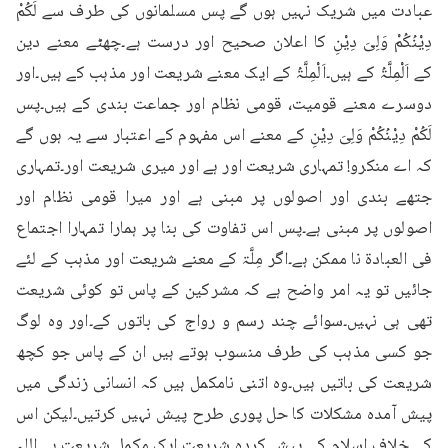
عبادت میں شریک نہیں ہوں گے پس مسلمانوں کی طرف سے لَکُمْ 
دِیْنُکُمْ وَلِیَ دِیْنِ کا اعلان صحیح اور درست ہے۔چھٹے معنے دین 
کے اَلْمِلَّۃُ کے ہیں۔اَلْمِلَّۃُ کے ایک معنے شریعت اور مذہب کے ہیں۔اور 
دوسرے معنے قومیت، قومی نظام اور جماعت بندی کے ہیں۔پس 
لَکُمْ دِیْنُکُمْ وَلِیَ دِیْنِ کے معنے اس مفہوم کے اعتبار سے یہ ہوں گے 
کہ اے منکرو! تمہاری شریعت اور ہے اور میری شریعت اور۔تمہاری 
جتھے بندی اور اصولوں پر مبنی ہے اور میرا قومی نظام اور 
اصولوں پر مبنی ہے۔پس اس تفاوت کی بنا پر ہمارا تمہارا اجتماع 
فی العبادۃ نا ممکن ہے۔اگر مِلَّۃ کے معنے شریعت اور مذہب کے لئے 
جائیں تو یہ امر واضح ہے کہ مشرکین کے پاس تو کوئی شریعت 
تھی ہی نہیں۔سوائے چند رسم و رواج کی باتوں کے۔اور وہ لوگ 
جو کسی مذہب کی طرف منسوب ہوتے ہیں ان کے پاس جو کچھ 
شریعت کی باتیں ہیں۔وہ اتنی نامکمل ہیں کہ انسانی زندگی میں 
پیش آمدہ مشکلات کا حل پوری طرح پیش نہیں کرتیں۔لیکن اس 
کے خلاف اسلام کی پیش کردہ شریعت ایک مکمل شریعت ہے۔اللہ 