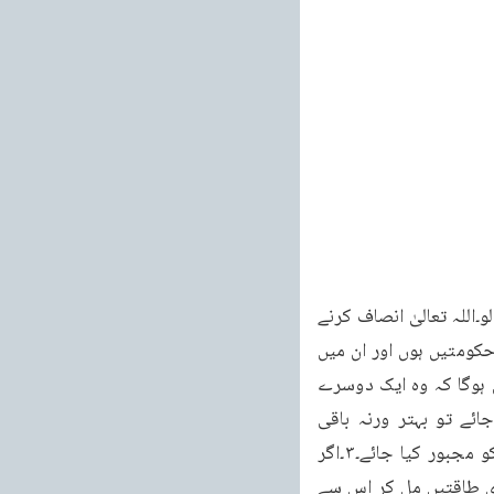
امر کی طرف مائل ہو جائے۔توان دونوں قوموں میں صلح کرادو۔مگرعدل سے اور انصاف سے کام لو۔اللہ تعالیٰ انصاف کرنے 
والوں کو پسند کرتا ہے۔ان آیات سے مندرجہ ذیل اصول مستنبط ہوتے ہیں :۔۱۔اگر دنیا میں کئی حکومتیں ہوں اور ان میں 
سے کسی دو حکومتوں میں اختلاف پیدا ہوجائے تو اسلامی اصول کی روشنی میں ان کا فرض ہوگا کہ وہ ایک دوسرے 
کے ساتھ تعاون کرتے ہوئے ایسی لیگ بنائیں جو ان دونوں میں صلح کرائے۔۲۔اگر صلح ہو جائے تو بہتر ورنہ باقی 
حکومتوں کی پنچائت مل کر ایک عادلانہ فیصلہ دے جس کو ماننے کے لئے مخالف حکومت کو مجبور کیا جائے۔۳۔اگر 
ایسے فیصلہ کو کوئی فریق نہ مانے یا ماننے کے بعد اس پر عمل کرنے سے انکار کر دے تو ساری طاقتیں مل کر اس سے 