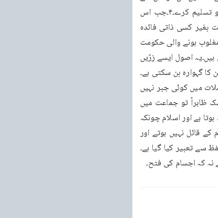
لڑیں اور اسے مجبور کریں کہ وہ دنیا کے امن کی خاطر حکومتوں کی پنچائت کے فیصلہ کو تسلیم کرے۔۴۔جب اس 
پنچائتی دبائو یا لڑائی سے وہ حکومت صلح کی طرف مائل ہو جائے تو یہ حکومتوں کی پنچائت بغیر کسی ذاتی فائدہ 
اٹھانے کے صرف اس امر کے متعلق فیصلہ نافذ کرے جس سے جھگڑے کی ابتدا ہوئی تھی۔اور مغلوب ہونے والی حکومت 
سے کوئی زائد فائدے اپنے لئے حاصل نہ کرے۔کیونکہ اس سے نئے فسادات کی بنیادیں قائم ہوتی ہیں۔یہ اصول ایسے زرّیں 
 کا گہوارہ بن سکتی ہے۔
پھر اسلام نے مذہبی آزادی پر زور دیا ہے اور کہا ہے کہ لَاۤ اِكْرَاهَ فِي الدِّيْنِ (البقرۃ:۲۵۷) دینی معاملات میں کوئی جبر نہیں 
ہونا چاہیے بلکہ پوری آزادی ہونی چاہیے۔جو شخص جبر سے دین میں داخل کیا جائے وہ بے شک ظاہراً تو جماعت میں 
داخل ہو سکتا ہے لیکن دل سے اس جماعت کے عقائد کا قائل نہیں ہوتا اور نہ دل سے ان کے ساتھ ہوتا ہے اور اسلام چونکہ 
دلائل سے قائل کرنے اور قلوب کو فتح کرنے کا حکم دیتا ہے۔اس لئے وہ لوگ جو دل سے اسلام کے قائل نہیں ہوتے اور 
فظ سے تعبیر کیا گیا ہے۔
ے نہ کہ اجسام کی فتح۔