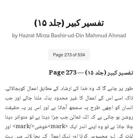
تفسیر کبیر (جلد ۱۵)
by
Hazrat Mirza Bashir-ud-Din Mahmud Ahmad
Page
273
of
534
تفسیر کبیر (جلد ۱۵)
— Page
273
طور پر چاہے گا کہ وہ خدا کے ارشاد کے مطابق اعمال کوبجالائے۔
تاکہ اسے اس کے اعمال کا غیر محدود بدلہ ملتا جائے اور جب 
انسان کو اچھی طرح یہ سمجھ آجاتا ہے اور اس پر یہ حقیقت 
روشن ہو جاتی ہے کہ اللہ تعالیٰ جب جزا دیتا ہے تو متواتر دیتا 
چلا جاتا ہے تو وہ اپنے اندر ایک <mark>خوشی</mark> اور 
لذت کی لہر محسوس کرتا اور نیک اعمال کے بجا لانے میں بہت 