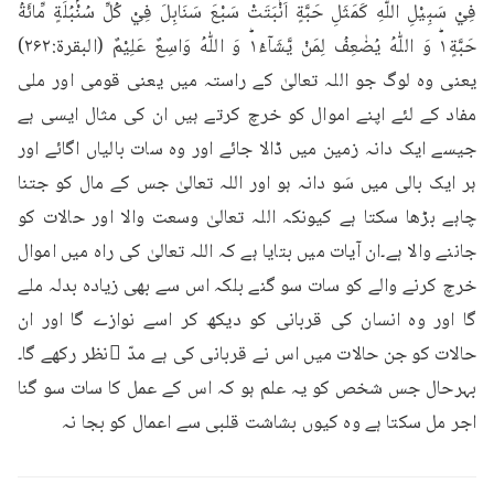
فِيْ سَبِيْلِ اللّٰهِ كَمَثَلِ حَبَّةٍ اَنْۢبَتَتْ سَبْعَ سَنَابِلَ فِيْ كُلِّ سُنْۢبُلَةٍ مِّائَةُ 
حَبَّةٍ١ؕ وَ اللّٰهُ يُضٰعِفُ لِمَنْ يَّشَآءُ١ؕ وَ اللّٰهُ وَاسِعٌ عَلِيْمٌ (البقرۃ:۲۶۲) 
یعنی وہ لوگ جو اللہ تعالیٰ کے راستہ میں یعنی قومی اور ملی 
مفاد کے لئے اپنے اموال کو خرچ کرتے ہیں ان کی مثال ایسی ہے 
جیسے ایک دانہ زمین میں ڈالا جائے اور وہ سات بالیاں اگائے اور 
ہر ایک بالی میں سَو دانہ ہو اور اللہ تعالیٰ جس کے مال کو جتنا 
چاہے بڑھا سکتا ہے کیونکہ اللہ تعالیٰ وسعت والا اور حالات کو 
جاننے والا ہے۔ان آیات میں بتایا ہے کہ اللہ تعالیٰ کی راہ میں اموال 
خرچ کرنے والے کو سات سو گنے بلکہ اس سے بھی زیادہ بدلہ ملے 
گا اور وہ انسان کی قربانی کو دیکھ کر اسے نوازے گا اور ان 
حالات کو جن حالات میں اس نے قربانی کی ہے مدّ ِنظر رکھے گا۔
بہرحال جس شخص کو یہ علم ہو کہ اس کے عمل کا سات سو گنا 
اجر مل سکتا ہے وہ کیوں بشاشت قلبی سے اعمال کو بجا نہ