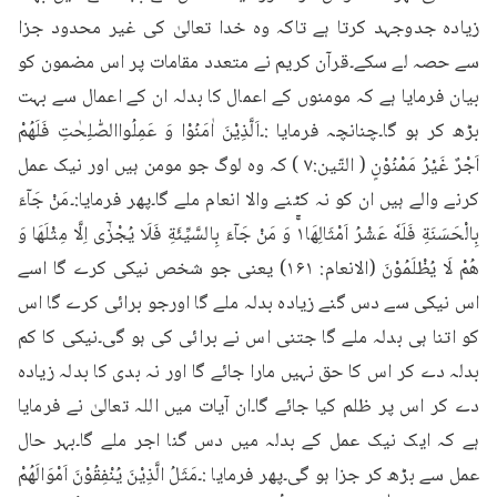
زیادہ جدوجہد کرتا ہے تاکہ وہ خدا تعالیٰ کی غیر محدود جزا 
سے حصہ لے سکے۔قرآن کریم نے متعدد مقامات پر اس مضمون کو 
بیان فرمایا ہے کہ مومنوں کے اعمال کا بدلہ ان کے اعمال سے بہت 
بڑھ کر ہو گا۔چنانچہ فرمایا :۔اَلَّذِیْنَ اٰمَنُوْا وَ عَمِلُواالصّٰلِحٰتِ فَلَھُمْ 
اَجْرٌ غَیْرُ مَمْنُوْنٍ ( التّین:۷ ) کہ وہ لوگ جو مومن ہیں اور نیک عمل 
کرنے والے ہیں ان کو نہ کٹنے والا انعام ملے گا۔پھر فرمایا:۔مَنْ جَآءَ 
بِالْحَسَنَةِ فَلَهٗ عَشْرُ اَمْثَالِهَا١ۚ وَ مَنْ جَآءَ بِالسَّيِّئَةِ فَلَا يُجْزٰۤى اِلَّا مِثْلَهَا وَ 
هُمْ لَا يُظْلَمُوْنَ (الانعام: ۱۶۱) یعنی جو شخص نیکی کرے گا اسے 
اس نیکی سے دس گنے زیادہ بدلہ ملے گا اورجو برائی کرے گا اس 
کو اتنا ہی بدلہ ملے گا جتنی اس نے برائی کی ہو گی۔نیکی کا کم 
بدلہ دے کر اس کا حق نہیں مارا جائے گا اور نہ بدی کا بدلہ زیادہ 
دے کر اس پر ظلم کیا جائے گا۔ان آیات میں اللہ تعالیٰ نے فرمایا 
ہے کہ ایک نیک عمل کے بدلہ میں دس گنا اجر ملے گا۔بہر حال 
عمل سے بڑھ کر جزا ہو گی۔پھر فرمایا :۔مَثَلُ الَّذِيْنَ يُنْفِقُوْنَ اَمْوَالَهُمْ 