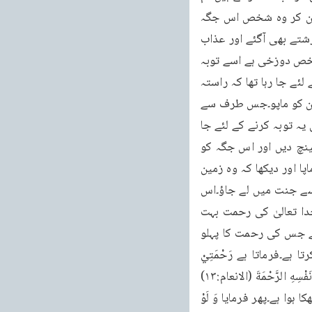
بھی ان کے ساتھ مل کر عبادت کرو اور اپنے ملک میںمت لوٹو۔کیونکہ وہ اچھی جگہ نہیں۔یہ سن کر وہ شخص اس جگہ 
پہنچنے کے لئے روانہ ہو گیا۔جب نصف راستہ پر پہنچا تو اس کو موت نے آلیا تب رحمت کے فرشتے بھی آگئے اور عذاب 
کے فرشتے بھی پہنچ گئے۔دونوں میں بحث شروع ہو گئی۔دوزخ والے فرشتے کہتے تھے کہ یہ شخص دوزخی ہے اسے توبہ 
ابھی نصیب نہیں ہوئی۔اور جنت والے فرشتے کہتے تھے کہ یہ جنتی ہے کیونکہ یہ توبہ کرنے کے لئے جا رہا تھا کہ راستہ 
میں مر گیا۔تب ان کے پاس ایک فرشتہ آیا اور انہوں نے اس کو منصف بنایا۔تو اس نے کہا کہ زمین کو ماپو۔جس طرف سے 
یہ شخص توبہ کرنے کے لئے چلا تھا اگر وہ جگہ قریب ہو تو یہ دوزخی ہے اور اگر وہ جگہ جہاں یہ توبہ کرنے کے لئے جا 
رہا تھا قریب ہے تویہ جنتی ہے تب اللہ تعالیٰ نے اپنی رحمت کے ما تحت زمین کی طنابیں کھینچ دیں اور اس جگہ کو 
جہاں وہ توبہ کرنے کے لئے جارہا تھا زیادہ قریب کر دیا۔فرشتوں نے دونوں طرف کی زمین کو ماپا اور دیکھا کہ وہ زمین 
جس طرف یہ شخص توبہ کرنے کے لئے جا رہا تھا چھوٹی ہے۔خدا تعالیٰ نے حکم دیا کہ تب اسے جنت میں لے جاؤ۔اس 
تمثیل میں یہ بتایا گیا ہے کہ انسان کو کسی حالت میں بھی مایوس نہیں ہونا چاہیے۔کیونکہ خدا تعالیٰ کی رحمت بہت 
وسیع ہے۔اس کا اندازہ انسان نہیں لگا سکتا۔اور یہ کہ اسلام بھی ایسے ہی خدا کو پیش کرتا ہے جس کی رحمت کا پہلو 
ہمیشہ انسان کی طرف جھکا رہتا ہے۔چنانچہ خود اللہ تعالیٰ قرآن مجید میں اس کو پیش کرتا ہے۔فرماتا ہے رَحْمَتِيْ 
وَسِعَتْ كُلَّ شَيْءٍ (الاعراف:۱۵۷) کہ میری رحمت ہر ایک چیز پر وسیع ہے۔پھر فرمایا كَتَبَ عَلٰى نَفْسِهِ الرَّحْمَةَ (الانعام:۱۳) 
کہ اللہ تعالیٰ نے اپنے اوپر رحمت کو فرض کر لیا ہے۔یعنی یہ کہ اس کی رحمت کا پہلو زیادہ جھکا ہوا ہے۔پھر فرمایا وَ لَوْ 