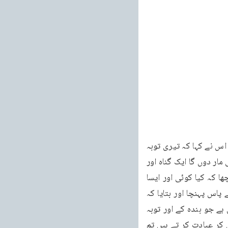
کے لئے کسی عالم کے پاس گیا اور اس کے پاس جا کر کہا کہ کیا میری توبہ قبول ہو سکتی ہے؟ اس نے کہا کہ تیری توبہ 
قبول نہیں ہو سکتی۔اس شخص نے کہا کہ اگر میری توبہ قبول نہیں ہو سکتی تو میں تجھے بھی مار دوں گا ایک گناہ اور 
زیادہ ہو گیا تو پھر کیا ہوا۔یہ کہہ کر اس نے اس عالم کو قتل کر دیا۔پھر اس نے لوگوں سے پوچھا کہ کیا کوئی اور ایسا 
عالم ہے جس سے وہ مسئلہ دریافت کر سکے۔تو اسے ایک عالم شخص کا پتہ بتایا گیا۔وہ اس کے پاس پہنچا اور بتایا کہ 
اس نے سو قتل کئے ہیں۔کیا اس کی توبہ قبول ہو سکتی ہے؟ عالم نے جواب دیا۔کیوں نہیں۔کون ہے جو بندہ کے اور توبہ 
کے درمیان حائل ہو سکے۔لیکن شرط یہ ہے کہ تم فلاں جگہ چلے جاؤ۔وہاں کئی خدا کے بندے مل کر عبادت کر تے ہیں تم 