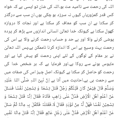
اللہ کی رحمت سے ناامید مت ہو۔اللہ کی شان تو ایسی ہے کہ خواہ 
کس قدر کمزوریاں کیوں نہ سرزد ہو چکی ہوں۔ان سب سے درگذر 
کر سکتا ہے ان سب کو معاف کر سکتا ہے اور نجات کا دروازہ 
کھول سکتا ہے کیونکہ خدا تعالیٰ انسانی اندازوں سے بڑھ کر پردہ 
پوشی کرنے والا اور بے حد و حساب رحمت کرنے والا ہے اس کی 
رحمت بہت وسیع ہے اس کا اندازہ کرنا ناممکن ہے۔پس اللہ تعالیٰ 
نے ہر مقام کے لوگوں کے لئے اپنی رحمت کو پیش کیا ہے اور 
مایوس ہونے سے روکا ہے۔اور فرمایا ہے کہ ہر شخص خدا کی 
رحمت کو حاصل کر سکتا ہے کیونکہ اصل چیز اس کی صفات میں 
سے رحمت ہی ہے۔احادیث میں آتا ہے اِنَّ نَبِیَّ اللہِ صَلَّی اللہُ عَلَیْہِ 
وَسَلَّمَ قَالَ فِیْمَنْ کَانَ قَبْلَکُمْ رَجُلٌ قَتَلَ تِسْعَۃً وَ تِسْعِیْنَ نَفْسًا فَسَئَلَ 
عَنْ اَعْلَمِ اَھْلِ الْاَرْضِ فَدُلَّ عَلٰی رَاھِبٍ فَاَتَاہُ فَقَالَ اِنَّہُ قَتَلَ تِسْعَۃً وَ 
تِسْعِیْنَ نَفْسًا فَھَلْ لَّہُ مِنْ تَوْبَۃٍ فَقَالَ لَا۔فَقَتَلَہُ فَکَمَّلَ بِہٖ مِائَۃً ثُمَّ سَئَلَ 
عَنْ اَعْلَمِ اَھْلِ الْاَرْضِ فَدُلَّ عَلٰی رَجُلٍ عَالِمٍ فَقَالَ اِنَّہُ قَتَلَ مِائَۃَ نَفْسٍ 