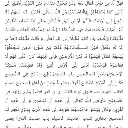
فَھَلْ لَّہُ مِنْ تَوْبَۃٍ فَقَالَ نَعَمْ وَمَنْ یَّحُوْلُ بَیْنَہُ وَ بَیْنَ التَّوْبَۃِ۔اِنْطَلِقْ اِلٰی 
اَرْضٍ کَذَا وَکَذَافَاِنَّ بِھَااُنَاسًایَّعْبُدُوْنَ اللّٰہَ تَعَالٰی فَاعْبُدِ اللہَ مَعَھُمْ وَلَا 
تَرْجِعْ اِلٰی اَرْضِکَ فَاِنَّـھَا اَرْضُ سُوْءٍ۔فَانْطَلَقَ حَتّٰی اِذَا نَصَفَ الطَّرِیْقَ 
اَتٰہُ الْمَوْتُ فَاخْتَصَمَتْ فِیْہِ الْمَلٰٓـئِکَۃُ الرَّحْـمَۃِ وَمَلٰٓـئِکَۃُ الْعَذَابِ فَقَالَتْ 
مَلٰٓـئِکَۃُ الرَّحْـمَۃِ جَآءَ تَائِبًا مُقْبِلًا اِلَی اللہِ تَعَالٰی وَ قَالَتْ مَلٰٓـئِکَۃُ الْعَذَابِ 
اِنَّہُ لَمْ یَعْمَلْ خَیْرًا قَـــــطُّ۔فَاَتٰـھُمْ مَّلَکٌ فِیْ صُوْرَۃِ اٰدَمِیٍّ فَـجَعَلُوْہُ 
بَیْنَـھُمْ فَقَالَ قِیْسُوْا مَا بَیْنَ الْاَرْضَیْنِ فَاِلٰی اَیَّتِھِمَا کَانَ اَدْنٰی فَھُوَ لَہُ 
فَقَاسُوْہُ فَوَجَدُوْہُ اَدْنٰی اِلَی الْاَرْضِ الَّتِیْ اَرَادَ فَقَبَضَتْہُ مَلٰٓـئِکَۃُ 
الرَّحْـمَۃِ(ریاض الصالـحین باب التوبۃ)۔وَفِیْ رِوَایَۃٍ فِی الصَّحِیْحِ 
فَکَانَ اِلَی الْقَرْیَۃِ الصَّالِـحِ اَقْرَبَ بِشِبْرٍ فَـجُعِلَ مِنْ اَھْلِھَا(صحیح مسلم 
کتاب التوبۃ باب قبول توبۃ القاتل و ان کثر قتلہ)۔وَفِیْ رِوَایَۃٍ فِی 
الصَّحِیْحِ فَاَوْحَی اللّٰہُ تَعَالٰی اِلٰی ھٰذِہٖ اَنْ تَبَاعَدِیْ وَ اِلٰی ھَذِہٖ اَنْ 
تَقْرِبِیْ وَقَالَ قِیْسُوْا مَا بَیْنَـھُمَا فَوُجِدَ اِلٰی ھٰذِہٖ اَقْرَبُ بِشِبْرٍ فَغُفِر لَہُ۔
(صحیح بخاری کتاب احادیث الانبیاء باب حدیث الغار) یعنی 
رسول کریم صلی اللہ علیہ وسلم فرماتے ہیں پہلے زمانہ میں ایک 