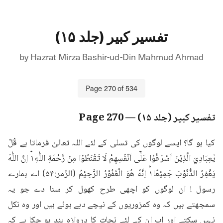
تفسیر کبیر (جلد ۱۵)
by
Hazrat Mirza Bashir-ud-Din Mahmud Ahmad
Page
270
of
534
تفسیر کبیر (جلد ۱۵)
— Page
270
کیا ہو گا؟ ایسے لوگوں کی تسلی کے لئے اللہ تعالیٰ فرماتا ہے قُلْ 
يٰعِبَادِيَ الَّذِيْنَ اَسْرَفُوْا عَلٰۤى اَنْفُسِهِمْ لَا تَقْنَطُوْا مِنْ رَّحْمَةِ اللّٰهِ١ؕ اِنَّ اللّٰهَ 
يَغْفِرُ الذُّنُوْبَ جَمِيْعًا١ؕ اِنَّهٗ هُوَ الْغَفُوْرُ الرَّحِيْمُ (الزّمر:۵۴) اے ہمارے 
رسول ! ان لوگوں کو اچھی طرح کھول کر سنا دے جو یہ 
سمجھتے ہیں کہ وہ کمزوریوں کے نیچے دبے ہوئے ہیں اور وہ نکل 
نہیں سکتے اور اب ان کے لئے نجات کا دروازہ بند ہو چکا ہے کہ 