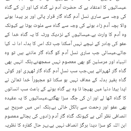
عیسائیوں کا اعتقاد ہے کہ حضرت آدم نے گناہ کیا اور ان کے گناہ 
کی وجہ سے ساری نسل آدم گناہ گار قرار پائی اور ہر پیدا ہونے 
والا بچہ آدم زاد ہونے کی وجہ سے گناہ سے ملوث ہوتا ہے کیونکہ 
وہ آدم کا وارث ہے۔عیسائیوں کے نزدیک ورثہ کا یہ گناہ خدا کے 
عفو کی چادر کے نیچے نہیں آسکتا جب تک اس کا بدلہ ادا نہ کیا 
جائے۔عیسائی جب ساری نسل آدم کو گناہ گار مانتے ہیں تو وہ 
انبیاء اور مرسلین کو بھی معصوم نہیں سمجھتے۔بلکہ انہیں بھی 
گناہ گار ٹھہراتے ہیں۔جب سب نسلِ آدم گناہ گار ٹھہری اور کوئی 
گناہ بغیر بدلہ کے معاف نہیں ہو سکتا تو مجبوراً خدا تعالیٰ نے 
اپنا بیٹا دنیا میں بھیجا تا وہ بے گناہ ہونے کے باعث سب انسانوں 
کا گناہ اٹھا لے اور ان کی جگہ سزا بھگتے۔عیسائیوں کا یہ عقیدہ 
بھی عفو اور رحمت سے بالکل خالی ہے۔بلکہ اس میں صریح بے 
انصافی نظر آتی ہے کیونکہ گناہ گار آدم زادوں کی بجائے معصوم 
ابن اللہ کو سزا دینا ہرگز انصاف نہیں ہے۔بہر حال کفارہ کا نظریہ 