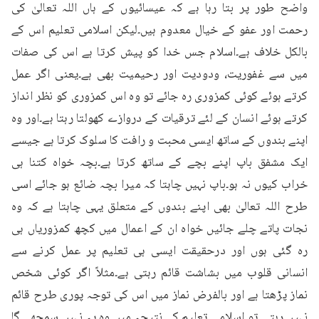
واضح طور پر بتا رہا ہے کہ عیسائیوں کے ہاں اللہ تعالیٰ کی 
رحمت اور عفو کے خیال معدوم ہیں۔لیکن اسلامی تعلیم اس کے 
بالکل خلاف ہے۔اسلام جس خدا کو پیش کرتا ہے اس کی صفات 
میں سے غفوریت، ودودیت اور رحیمیت بھی ہے۔یعنی اگر عمل 
کرتے ہوئے کوئی کمزوری رہ جائے تو وہ اس کمزوری کو نظر انداز 
کرتے ہوئے انسان کے لئے ترقیات کے دروازے کھولتا رہتا ہے۔اور وہ 
اپنے بندوں کے ساتھ ایسی محبت و رافت کا سلوک کرتا ہے جیسے 
ایک مشفق باپ اپنے بچے کے ساتھ کرتا ہے۔بچہ خواہ کتنا ہی 
خراب کیوں نہ ہو۔باپ نہیں چاہتا کہ میرا بچہ ضائع ہو جائے اسی 
طرح اللہ تعالیٰ بھی اپنے بندوں کے متعلق یہی چاہتا ہے کہ وہ 
نجات پاتے چلے جائیں خواہ ان کے اعمال میں کچھ کمزوریاں ہی 
رہ گئی ہوں اور درحقیقت ایسی ہی تعلیم پر عمل کرنے سے 
انسانی قلوب میں بشاشت قائم رہتی ہے۔مثلاً اگر کوئی شخص 
نماز پڑھتا ہے اور بالفرض نماز میں اس کی توجہ پوری طرح قائم 
نہیں رہتی تو اسلامی تعلیم کے نتیجہ میں وہ یہ نہیں سمجھے گا 