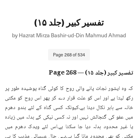
تفسیر کبیر (جلد ۱۵)
by
Hazrat Mirza Bashir-ud-Din Mahmud Ahmad
Page
268
of
534
تفسیر کبیر (جلد ۱۵)
— Page
268
کہ وہ ایشور نجات پانے والی روح کا کوئی گناہ پوشیدہ طور پر 
رکھ لیتا ہے اور اس کو علت قرار دے کر پھر اس روح کو مکتی 
خانہ سے باہر نکال دیتا ہے۔کیونکہ کسی گناہ کے لئے ہندو دھرم 
میں عفو کی گنجائش نہیں اور نہ کسی نیکی کے بدلہ میں زیادہ 
یا غیر محدود بدلہ دیا جا سکتا ہے۔اس لئے ویدک دھرم میں 
مکتی کو بھی محدود مانا گیا ہے۔یہی حال عیسائی مذہب کا ہے۔