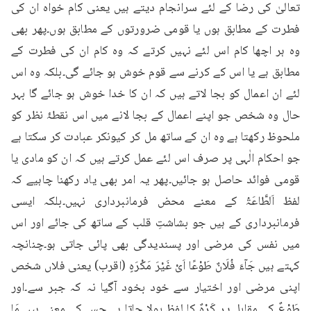
تعالیٰ کی رضا کے لئے سرانجام دیتے ہیں یعنی کام خواہ ان کی 
فطرت کے مطابق ہوں یا قومی ضرورتوں کے مطابق ہوں۔پھر بھی 
وہ ہر اچھا کام اس لئے نہیں کرتے کہ وہ کام ان کی فطرت کے 
مطابق ہے یا اس کے کرنے سے قوم خوش ہو جائے گی۔بلکہ وہ اس 
لئے ان اعمال کو بجا لاتے ہیں کہ ان کا خدا خوش ہو جائے گا بہر 
حال وہ شخص جو اپنے اعمال کے بجا لانے میں اس نقطۂ نظر کو 
ملحوظ رکھتا ہے وہ ان کے ساتھ مل کر کیونکر عبادت کر سکتا ہے 
جو احکام الٰہی پر صرف اس لئے عمل کرتے ہیں کہ ان کو مادی یا 
قومی فوائد حاصل ہو جائیں۔پھر یہ امر بھی یاد رکھنا چاہیے کہ 
لفظ اَلطَّاعَۃُ کے معنے محض فرمانبرداری نہیں۔بلکہ ایسی 
فرمانبرداری کے ہیں جو بشاشتِ قلب کے ساتھ کی جائے اور اس 
میں نفس کی مرضی اور پسندیدگی بھی پائی جاتی ہو۔چنانچہ 
کہتے ہیں جَآءَ فُلَانٌ طَوْعًا اَیْ غَیْرَ مَکْرَہٍ (اقرب) یعنی فلاں شخص 
اپنی مرضی اور اختیار سے خود بخود آگیا نہ کہ جبر سے۔اور 
طَوْعٌ کے مقابل پر کَرْہٌ کا لفظ بولا جاتا ہے جس کے معنے ہیں مَا 