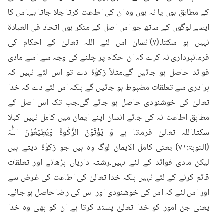
کے مطابق ہوں یا نہ ہوں وہ ان کی اطاعت کرتا چلا جاتا ہے۔اس کا 
ایسے لوگوں کے ساتھ جو اس اصل کے منکر ہوں اتحاد فی العبادۃ 
نہیں ہو سکتا۔(۷)انسان اس لئے اللہ تعالیٰ کے احکام کی 
فرمانبرداری نہ کرے کہ ان احکام پر چلنے کی وجہ سے اسے مادی 
فوائد حاصل ہو جائیں گے۔مثلاً زکوٰۃ دے تو اس لئے نہیں کہ 
برادری سے تعلقات مضبوط ہو جائیں گے بلکہ اس لئے دے کہ خدا 
تعالیٰ کی خوشنودی حاصل ہو جائے گی۔جب تک اس اصل کے 
مطابق اطاعت نہ کی جائے انسان اپنے ایمان میں کامل نہیں کہلا 
سکتا۔اللہ تعالیٰ فرماتا ہے وَ یُؤْتُوْنَ الزَّکٰوۃَ وَیُطِیْعُوْنَ اللّٰہَ 
(التوبۃ:۷۱) یعنی کامل الایمان لوگ وہ ہیں جو زکوٰۃ دیتے ہیں 
لیکن مادی فوائد کے لئے نہیں۔رشتہ داریاں بڑھانے اور تعلقات 
قائم کرنے کے لئے نہیں بلکہ خدا تعالیٰ کی اطاعت کی غرض سے 
اور اس لئے کہ اس کی خوشنودی اور اس کی رضا حاصل ہو جائے۔
یعنی جن امور کو خدا تعالیٰ پسند کرتا ہے ان کو بھی وہ خدا 