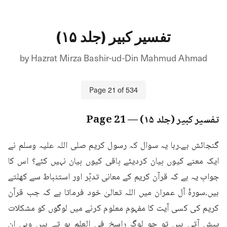
تفسیر کبیر (جلد ۱۵)
by
Hazrat Mirza Bashir-ud-Din Mahmud Ahmad
Page
21
of
534
تفسیر کبیر (جلد ۱۵)
— Page
21
گنجائش ہے۔رہا یہ سوال کہ رسول کریم صلی اللہ علیہ وسلم نے 
ایک معنے کیوں بیان کردیئے باقی کیوں بیان نہیں کئے؟ اس کا 
جواب یہ ہے کہ قرآن کریم کے معانی تدبّر اور استنباط سے کھلتے 
ہیں۔سورۂ آل عمران میں اللہ تعالیٰ خود فرماتا ہے کہ جب قرآن 
کریم کی کسی آیت کا مفہوم معلوم کرنے میں لوگوں کو مشکلات 
پیش آتی ہیں تو جو لوگ راسخ فی العلم ہو تے ہیں وہی ان 