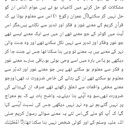
مشکلات کو حل کرنے میں کامیاب ہو تے ہیں عوام الناس ان کو 
حل نہیں کر سکتے(آل عمران رکوع ۱) اس سے معلوم ہوتا ہے کہ 
قرآن کریم کے معنے غور و فکر اور تدبر سے نکلتے ہیں۔مگر اس 
آیت میں کوثر کے جو معنے تھے ان میں سے ایک معنے ایسے تھے 
جو غور وفکر اور تدبر سے نہیں نکل سکتے تھے اور وہ جنت والی 
نہر کے معنے ہیں یہ معنے تو وہی بتا سکتا تھا جس نے جنت جا کر 
دیکھی ہو یااس بارہ میں اسے وحی ہوئی ہو۔باقی سارے معنے غور 
و فکر سے معلوم ہو سکتے تھے پس جو معنے غور اور تدبّر سے 
معلوم ہو سکتے تھے ان کے بتانے کی خاص ضرورت نہ تھی۔اورجو 
معنے مخفی واقعات سے تعلق رکھتے تھے صرف ان کےبتانے کی 
ضرورت تھی۔سو وہ آپؐنے بتا دیئے۔یہ واضح بات ہے کہ ہم معراج 
پر نہیں گئے۔ہم نے وہ نہر نہیں دیکھی جس کی نسبت آپؐسے کہا 
گیا کہ آپ کو ملے گی۔اس لئے یہ معنے سوائے رسول کریم صلی 
اللہ علیہ وسلم کے اور کوئی شخص نہیں بتا سکتا تھا۔اِنَّاۤ اَعْطَيْنٰكَ 