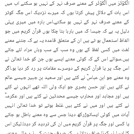
الْكَوْثَرَ میں اَلْکَوْثَر کے معنے صرف نہر کے نہیں ہو سکتے اب میں 
اس بات کے دلائل پیش کرتا ہوں کہ میرے نزدیک اس جگہ کوثر 
کے معنے صرف نہر کے نہیں ہو سکتے۔اس بارہ میں میری پہلی 
دلیل یہ ہے کہ جیسا کہ میں بارہا بتا چکا ہوں قرآن کریم میں جو 
الفاظ استعمال ہو تے ہیں ان کے متعلق قاعدہ یہ ہے کہ جتنے معنے 
لغت میں کسی لفظ کے ہوں وہ سب کے سب وہاں مراد لئے جاتے 
ہیں۔سوائے اس کے کہ کوئی معنے ایسے ہوں جن کو خدا تعالیٰ نے 
اس جگہ پر یا قرآن کریم کے دوسرے مقامات پر رد کر دیا ہو۔اگر 
وہ معنے جو ابن عباسؓ نے کئے ہیں اور سعید بن جبیر جیسے عالم 
نے کئے ہیں اور حسن بصری جو ایک ولی اللہ تھے انہوں نے کئے 
ہیں اور مجاہد اور محارب جیسے محدثین نے کئے ہیں اور عکرمہؓ 
نے کئے ہیں اور میں نے کئے ہیں غلط ہوتے تو خدا تعالیٰ انہیں 
آیات میں کوئی ایساتوڑرکھ دیتا جس سے وہ معنے باطل ہو جاتے 
یا کسی اور جگہ پر قرآن کریم میں ان کی تردید کر دیتا۔لیکن اس 
کا ایسا نہ کرنا صاف بتاتا ہے کہ صرف جنت کی نہر والے معنوں 