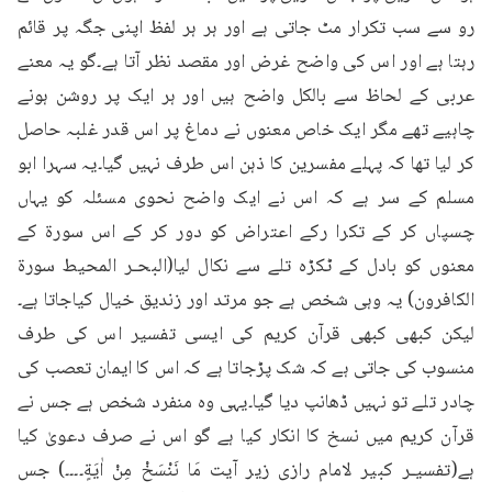
رو سے سب تکرار مٹ جاتی ہے اور ہر ہر لفظ اپنی جگہ پر قائم 
رہتا ہے اور اس کی واضح غرض اور مقصد نظر آتا ہے۔گو یہ معنے 
عربی کے لحاظ سے بالکل واضح ہیں اور ہر ایک پر روشن ہونے 
چاہیے تھے مگر ایک خاص معنوں نے دماغ پر اس قدر غلبہ حاصل 
کر لیا تھا کہ پہلے مفسرین کا ذہن اس طرف نہیں گیا۔یہ سہرا ابو 
مسلم کے سر ہے کہ اس نے ایک واضح نحوی مسئلہ کو یہاں 
چسپاں کر کے تکرا رکے اعتراض کو دور کر کے اس سورۃ کے 
معنوں کو بادل کے ٹکڑہ تلے سے نکال لیا(البحـر المحیط سورۃ 
الکافرون) یہ وہی شخص ہے جو مرتد اور زندیق خیال کیاجاتا ہے۔
لیکن کبھی کبھی قرآن کریم کی ایسی تفسیر اس کی طرف 
منسوب کی جاتی ہے کہ شک پڑجاتا ہے کہ اس کا ایمان تعصب کی 
چادر تلے تو نہیں ڈھانپ دیا گیا۔یہی وہ منفرد شخص ہے جس نے 
قرآن کریم میں نسخ کا انکار کیا ہے گو اس نے صرف دعویٰ کیا 
ہے(تفسیـر کبیر لامام رازی زیر آیت مَا نَنْسَخْ مِنْ اٰيَةٍ۔۔۔۔) جس 