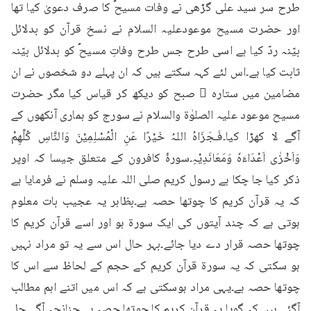
طرح سر سید علی گڑھی نے وفات مسیحؑ کا صرف دعویٰ کیا تھا 
اور حضرت مسیح موعودعلیہ السلام نے نسخ قرآن کو بدلائل 
بیّنہ ردّ کیا ہے اسی طرح جس طرح وفاتِ مسیحؑ کو بدلائل بیّنہ 
ثابت کیا ہے۔اس لئے کہہ سکتے ہیں کہ ان پہلے دو شخصوں نے ان 
مضامین میں ستارہ ٔ صبح کو دیکھ کر قیاس کیا مگر حضرت 
مسیح موعود علیہ الصلوٰۃ والسلام نے سورج کو ہماری آنکھوں کے 
آگے لا کھڑا کیا۔فَـجَزَاہُ اللہُ خَیْرًا عَنِ الْمُسْلِمِیْنَ وَالنَّاسِ کُلِّھِمْ 
وَاَخْزٰی اَعْدَاءَہٗ وَمَعَانَدِیْہِ۔سورۂ کافرون کے متعلق جیسا کہ اوپر 
ذکر کیا جا چکا ہے رسول کریم صلی اللہ علیہ وسلم نے فرمایا ہے 
کہ یہ قرآن کریم کا چوتھا حصہ ہے۔بظاہر یہ عجیب بات معلوم 
ہوتی ہے کہ چند آیتوں کی ایک سورۃ ہو اور اسے قرآن کریم کا 
چوتھا حصہ قرار دے دیا جائے۔بہر حال اس سے یہ تو مراد نہیں 
ہو سکتی کہ یہ سورۃ قرآن کریم کے حجم کے لحاظ سے اس کا 
چوتھا حصہ ہے۔یہی مراد ہوسکتی ہے کہ اس میں اتنے اہم مطالب 
آگئے ہیں کہ گویا یہ قرآن کریم کا چوتھا حصہ ہے۔چنانچہ آگے چل 