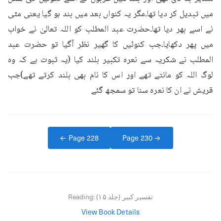
میں تبدیل کر دیا تھا۔مگر یہ کنواں بعد میں بند ہو گیا یعنی مٹی 
نے اسے بھر دیا تھا۔حضرت عبد المطلب کو اللہ تعالیٰ نے خواب 
میں پھر دکھایا۔جب کنوئیں کا گھیر نظر آگیا تو حضرت عبد 
المطلب نے شکریہ سے نعرہ تکبیر بلند کیا (یہ ثبوت ہے کہ وہ 
لوگ اللہ کو مانتے تھے اور اس کا نام بھی بلند کرتے تھے)جب 
قریش نے ان کا نعرہ سنا تو سمجھ گئے
← Page
228
Page
230
→
تفسیر کبیر (جلد ۱۵)
Reading:
View Book Details