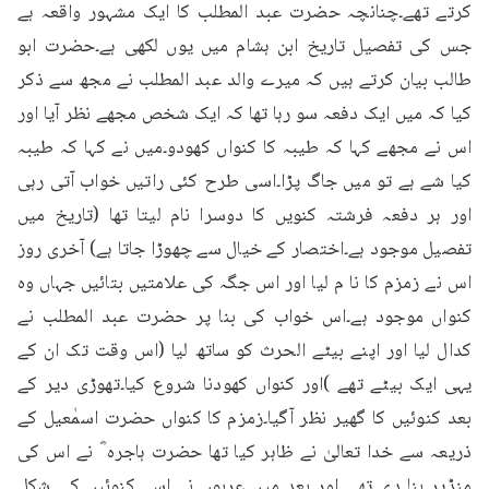
کرتے تھے۔چنانچہ حضرت عبد المطلب کا ایک مشہور واقعہ ہے 
جس کی تفصیل تاریخ ابن ہشام میں یوں لکھی ہے۔حضرت ابو 
طالب بیان کرتے ہیں کہ میرے والد عبد المطلب نے مجھ سے ذکر 
کیا کہ میں ایک دفعہ سو رہا تھا کہ ایک شخص مجھے نظر آیا اور 
اس نے مجھے کہا کہ طیبہ کا کنواں کھودو۔میں نے کہا کہ طیبہ 
کیا شے ہے تو میں جاگ پڑا۔اسی طرح کئی راتیں خواب آتی رہی 
اور ہر دفعہ فرشتہ کنویں کا دوسرا نام لیتا تھا (تاریخ میں 
تفصیل موجود ہے۔اختصار کے خیال سے چھوڑا جاتا ہے) آخری روز 
اس نے زمزم کا نا م لیا اور اس جگہ کی علامتیں بتائیں جہاں وہ 
کنواں موجود ہے۔اس خواب کی بنا پر حضرت عبد المطلب نے 
کدال لیا اور اپنے بیٹے الحرث کو ساتھ لیا (اس وقت تک ان کے 
یہی ایک بیٹے تھے )اور کنواں کھودنا شروع کیا۔تھوڑی دیر کے 
بعد کنوئیں کا گھیر نظر آگیا۔زمزم کا کنواں حضرت اسمٰعیل کے 
ذریعہ سے خدا تعالیٰ نے ظاہر کیا تھا حضرت ہاجرہ ؓ نے اس کی 
منڈیر بنا دی تھی اور بعد میں عربوں نے اسے کنوئیں کی شکل 