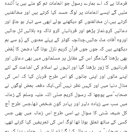
فرماتا ہے کہ اے ہمارے رسول جو انعامات تم کو ملے ہیں یا آئندہ 
ملیں گے ایسے انعامات پر لوگ حسد کیا کرتے ہیں اور مخالفتیں 
کرتے ہیں۔ان مخالفتوں کو دیکھتے ہوئے ابھی سے تیار ہو جاؤ اور 
دعائیں کرو۔نماز پڑھو اور قربانیاں کرو تاکہ وہ بلائیں ٹل جائیں 
اوروہ آفات مٹ جائیں۔چنانچہ کوثر کے پہلے معنوں کے رُو سے ہم 
دیکھتے ہیں کہ جوں جوں قرآن کریم نازل ہوتا گیا دشمن کا بُغض 
بھی بڑھتا گیا۔مگر اس کے مقابل پر مسلمانوں میں بھی دعاؤں اور 
قربانیوں کا زور بڑھتا گیا اور انہوں نے اسلام کی اشاعت کے لئے 
اپنے مالوں اور اپنی جانوں کو اس طرح قربان کیا کہ اس کی 
مثال دنیا میں اور کہیں نظر نہیں آتی۔ایک دفعہ بعض لوگوں نے 
صحابہ ؓسے پوچھا کہ رسول کریم صلی اللہ علیہ وسلم کے زمانہ 
میں سب سے زیادہ دلیر اور بہادر کون شخص تھا۔جس طرح آج 
کل شیعہ سُنی کا سوال ہے اسی طرح اس زمانہ میں بھی جس 
کسی کے ساتھ تعلق ہوتا تھا لوگ اس کی تعریفیں کیا کرتے تھے۔
جب صحابہ ؓ سے یہ سوال کیا گیا تو انہوں نے جواب دیا کہ ہم 