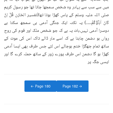
میں سے سب سے بہادر وہ شخص سمجھا جاتا تھا جو رسول کریم 
صلی اللہ علیہ وسلم کے پاس کھڑا ہوتا تھا(تفسیر الخازن قُلْ اِنْ 
كَانَ اٰبَآؤُكُمْ۔۔۔۔۔) یہ نکتہ ایک جنگی آدمی ہی سمجھ سکتا ہے 
دوسرا آدمی نہیں۔بات یہ ہے کہ جو شخص ملک اور قوم کی روح 
رواں ہو دشمن چاہتا ہے کہ اسے مار ڈالے تاکہ اس کی موت کے 
ساتھ تمام جھگڑا ختم ہوجائے اس لئے جس طرف بھی ایسا آدمی 
کھڑا ہو گا دشمن اس طرف پورے زور کے ساتھ حملہ کرے گا اور 
ایسی جگہ پر
← Page
180
Page
182
→