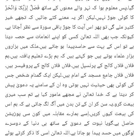
گیا۔پس معلوم ہوا کہ نہر والے معنوں کے ساتھ فَصَلِّ لِرَبِّکَ وَانْحَرْ 
کا کوئی جوڑ نہیں۔لیکن اگر یہ معنے کئے جائیں کہ تجھے خیر 
کثیر ملے گی تو پھر اس آیت کا جوڑ باقی سورۃ سے نظر آجاتا ہے۔
کیونکہ جب بھی اللہ تعالیٰ کسی کو اپنے انعامات سے حصہ دیتا 
ہے تو اس کے بہت سے حاسدپیدا ہو جاتے ہیں۔ملک میں ہزاروں 
ہزار علماء ہوتے ہیں جو کہتے ہیں کہ ہم بڑے تعلیم یافتہ ہیں۔ہم 
فلاں فلاں کالج کے پرنسپل ہیں۔فلاں فلاں کالج کے پروفیسر ہیں۔
فلاں فلاں جامع مسجد کے امام ہیں۔لیکن ایک گمنام شخص جس 
کی کوئی بھی حیثیت نہیں ہوتی وہ ان کے سامنے یہ دعویٰ پیش 
کر دیتا ہے کہ خدا تعالیٰ نے مجھے مامور کیا ہے تم سب میری 
بیعت کرو۔یہ سن کر ان کے تن بدن میں آگ لگ جاتی ہے کہ ہم اس 
کی بیعت کیوں کریں۔اِسے ہمارے مقابلہ میں کون سی پوزیشن 
حاصل ہے۔گویا نبوت کے دعویٰ کے ساتھ ہی دنیا کے دوسرے 
لوگوں میں حسد پیدا ہو جاتا ہے۔اللہ تعالیٰ اسی کا ذکر کرتے ہوئے 