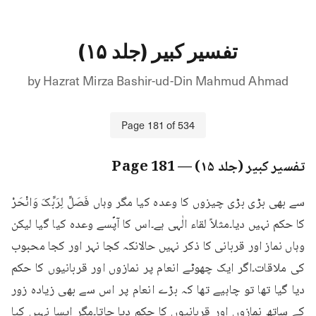
تفسیر کبیر (جلد ۱۵)
by
Hazrat Mirza Bashir-ud-Din Mahmud Ahmad
Page
181
of
534
تفسیر کبیر (جلد ۱۵)
— Page
181
سے بھی بڑی بڑی چیزوں کا وعدہ کیا مگر وہاں فَصَلِّ لِرَبِّکَ وَانْحَرْ 
کا حکم نہیں دیا۔مثلاً لقاء الٰہی ہے۔اس کا آپؐسے وعدہ کیا گیا لیکن 
وہاں نماز اور قربانی کا ذکر نہیں حالانکہ کجا نہر اور کجا محبوب 
کی ملاقات۔اگر ایک چھوٹے انعام پر نمازوں اور قربانیوں کا حکم 
دیا گیا تھا تو چاہیے تھا کہ بڑے انعام پر اس سے بھی زیادہ زور 
کے ساتھ نمازوں اور قربانیوں کا حکم دیا جاتا۔مگر ایسا نہیں کیا 